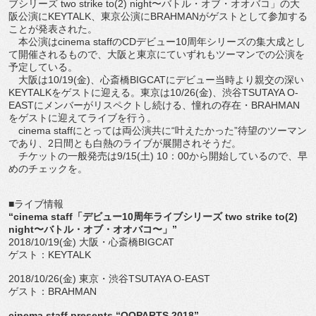
ブシリーズ two strike to(2) night〜バトル・オブ・オオバコ」の大
阪公演にKEYTALK、東京公演にBRAHMANがゲストとして参加する
ことが発表された。
本公演はcinema staffのCDデビュー10周年シリーズの集大成とし
て開催されるもので、大阪と東京にていずれもツーマンでの公演を
予定している。
大阪は10/19(金)、心斎橋BIGCATにデビュー当時より親交の深い
KEYTALKをゲストに迎える。東京は10/26(金)、渋谷TSUTAYA O-
EASTにメンバーがリスペクトし続ける、憧れの存在・BRAHMAN
をゲストに迎えてライブを行う。
cinema staffにとっては両公演共に“叶えたかった”待望のツーマン
であり、2日間とも白熱のライブが展開されそうだ。
チケットの一般発売は9/15(土) 10：00から開始しているので、早
めのチェックを。
■ライブ情報
“cinema staff「デビュー10周年ライブシリーズ two strike to(2)
night〜バトル・オブ・オオバコ〜」”
2018/10/19(金) 大阪・心斎橋BIGCAT
ゲスト：KEYTALK
2018/10/26(金) 東京・渋谷TSUTAYA O-EAST
ゲスト：BRAHMAN
cinema staff presents “OOPARTS 2018”