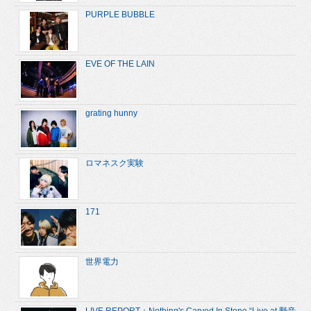
PURPLE BUBBLE
EVE OF THE LAIN
grating hunny
ロマネスク実験
171
世界電力
LIVE REPORT：Nothing's Carved In Stone “Live at 野音