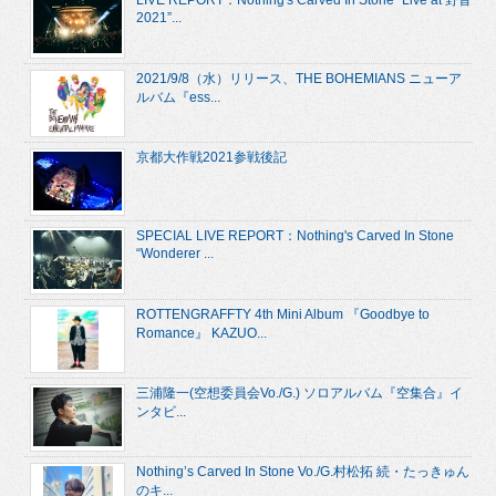
2021”...
2021/9/8（水）リリース、THE BOHEMIANS ニューア
ルバム『ess...
京都大作戦2021参戦後記
SPECIAL LIVE REPORT：Nothing's Carved In Stone
“Wonderer ...
ROTTENGRAFFTY 4th Mini Album 『Goodbye to
Romance』 KAZUO...
三浦隆一(空想委員会Vo./G.) ソロアルバム『空集合』イ
ンタビ...
Nothing’s Carved In Stone Vo./G.村松拓 続・たっきゅん
のキ...