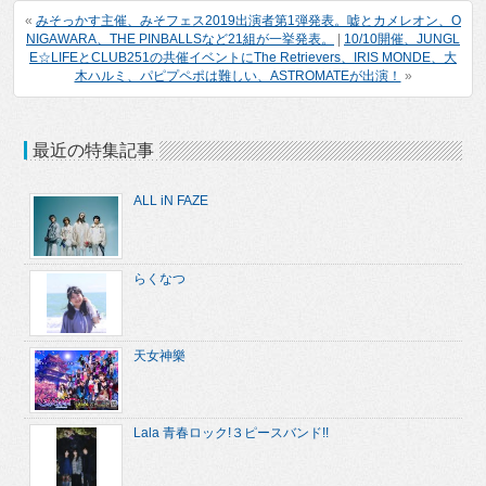
«
みそっかす主催、みそフェス2019出演者第1弾発表。嘘とカメレオン、O
NIGAWARA、THE PINBALLSなど21組が一挙発表。
|
10/10開催、JUNGL
E☆LIFEとCLUB251の共催イベントにThe Retrievers、IRIS MONDE、大
木ハルミ、パピプペポは難しい、ASTROMATEが出演！
»
最近の特集記事
ALL iN FAZE
らくなつ
天女神樂
Lala 青春ロック!３ピースバンド!!