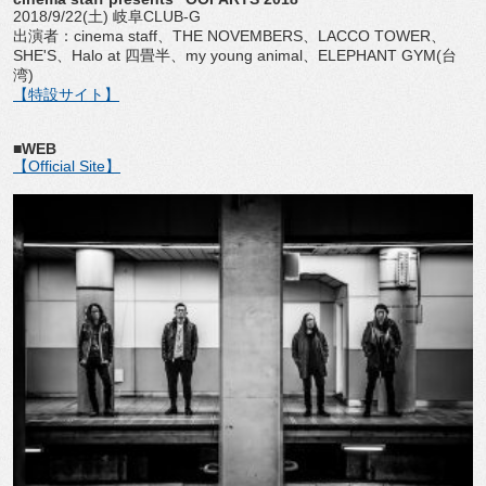
2018/9/22(土) 岐阜CLUB-G
出演者：cinema staff、THE NOVEMBERS、LACCO TOWER、
SHE'S、Halo at 四畳半、my young animal、ELEPHANT GYM(台
湾)
【特設サイト】
■WEB
【Official Site】