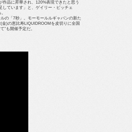
が作品に昇華され、120%表現できたと思う
足しています」と、ゲイリー・ビッチェ
語る。
ルの「7秒」。モーモールルギャバンの新た
2(金)の恵比寿LIQUIDROOMを皮切りに全国
がって”も開催予定だ。