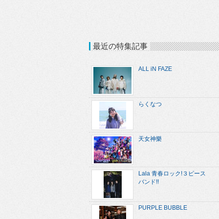
最近の特集記事
ALL iN FAZE
らくなつ
天女神樂
Lala 青春ロック!３ピース
バンド!!
PURPLE BUBBLE