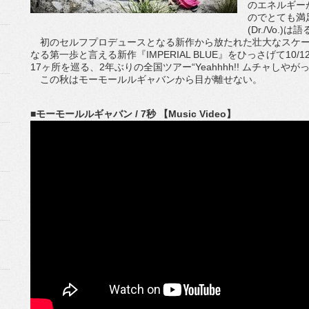
のエネルギー
のでとても満
(Dr./Vo.)は
初のセルフプロデュースとなる新作から放たれた壮大なスケー
なる第一歩と言える新作『IMPERIAL BLUE』をひっさげて10/1
17ヶ所を巡る、2年ぶりの全国ツアー“Yeahhhh!! ムチャしや
この秋はモーモールルギャバンから目が離せない。
■モーモールルギャバン / 7秒 【Music Video】