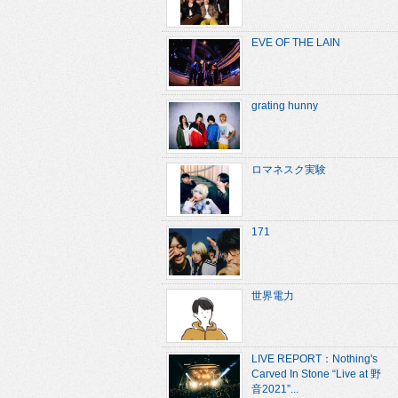
EVE OF THE LAIN
grating hunny
ロマネスク実験
171
世界電力
LIVE REPORT：Nothing's
Carved In Stone “Live at 野
音2021”...