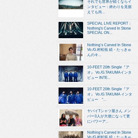
それでも世界が続くならイ
ンタビュー：終わりを見据
えても尚...
SPECIAL LIVE REPORT：
Nothing's Carved In Stone
SPECIAL ON...
Nothing’s Carved In Stone
Vo./G.村松拓 続・たっきゅ
んのキ...
10-FEET 20th Single『ア
オ』 Vo./G.TAKUMAインタ
ビュー INTE...
10-FEET 20th Single『ア
オ』 Vo./G.TAKUMA インタ
ビュー “...
ヤバイTシャツ屋さん メン
バー3人が大使になって更
にパワーア...
Nothing’s Carved In Stone
Vo./G.村松拓 続・たっきゅ