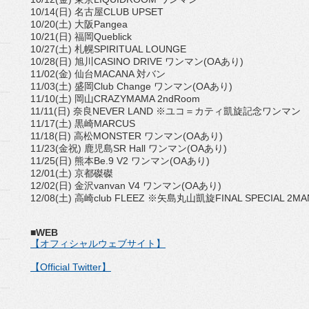
10/14(日) 名古屋CLUB UPSET
10/20(土) 大阪Pangea
10/21(日) 福岡Queblick
10/27(土) 札幌SPIRITUAL LOUNGE
10/28(日) 旭川CASINO DRIVE ワンマン(OAあり)
11/02(金) 仙台MACANA 対バン
11/03(土) 盛岡Club Change ワンマン(OAあり)
11/10(土) 岡山CRAZYMAMA 2ndRoom
11/11(日) 奈良NEVER LAND ※ユコ＝カティ凱旋記念ワンマン
11/17(土) 黒崎MARCUS
11/18(日) 高松MONSTER ワンマン(OAあり)
11/23(金祝) 鹿児島SR Hall ワンマン(OAあり)
11/25(日) 熊本Be.9 V2 ワンマン(OAあり)
12/01(土) 京都磔磔
12/02(日) 金沢vanvan V4 ワンマン(OAあり)
12/08(土) 高崎club FLEEZ ※矢島丸山凱旋FINAL SPECIAL 2MA
■WEB
【オフィシャルウェブサイト】
【Official Twitter】