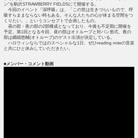
ン”を駒沢STRAWBERRY FIELDSにて開催する。
今回のイベント『深呼吸』は、「この世は生きづらいもので、呼
吸すらままならない時もある。そんな人たちの心が休まる空間をつ
くりたい。」というコンセプトで企画したもの。
昼の部・夜の部の2部構成となっており、今後も不定期に開催を
予定。第1回となる今回、昼の部はオトループと対バン形式、夜の
部は纐纈悠輔(オトループ)のゲスト出演が決定している。
ハロウィンならではのスペシャルな1日、ぜひreading noteの音楽
と共にひと休みしていただきたい。
■メンバー・コメント動画