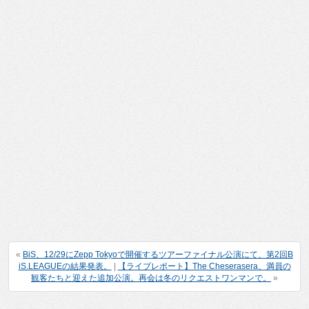
«
BiS、12/29にZepp Tokyoで開催するツアーファイナル公演にて、第2回B
iS.LEAGUEの結果発表。
|
【ライブレポート】The Cheserasera、満員の
観客たちと迎えた追加公演。再会は冬のリクエストワンマンで。
»