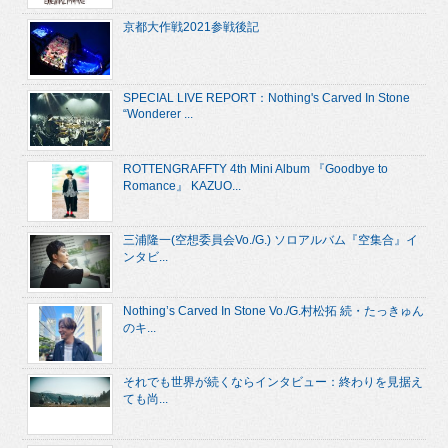
京都大作戦2021参戦後記
SPECIAL LIVE REPORT：Nothing's Carved In Stone
“Wonderer ...
ROTTENGRAFFTY 4th Mini Album 『Goodbye to
Romance』 KAZUO...
三浦隆一(空想委員会Vo./G.) ソロアルバム『空集合』イ
ンタビ...
Nothing’s Carved In Stone Vo./G.村松拓 続・たっきゅん
のキ...
それでも世界が続くならインタビュー：終わりを見据え
ても尚...