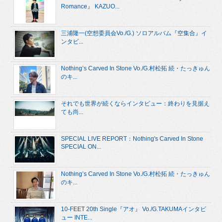
Romance』 KAZUO...
三浦隆一(空想委員会Vo./G.) ソロアルバム『空集合』イ
ンタビ...
Nothing’s Carved In Stone Vo./G.村松拓 続・たっきゅん
のキ...
それでも世界が続くならインタビュー：終わりを見据え
ても尚...
SPECIAL LIVE REPORT：Nothing's Carved In Stone
SPECIAL ON...
Nothing’s Carved In Stone Vo./G.村松拓 続・たっきゅん
のキ...
10-FEET 20th Single『アオ』 Vo./G.TAKUMAインタビ
ュー INTE...