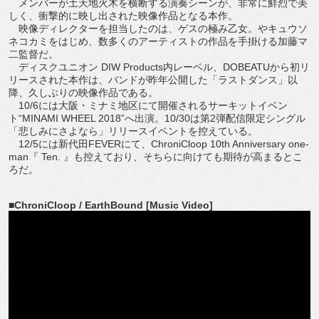
メンバーが土天地火木を横断する演奏シーンが、非常に鮮烈で美
しく、衝撃的に映し出された映像作品となる本作。
映像ディレクターを担当したのは、ゲスの極み乙女。やキュウソ
ネコカミをはじめ、数多くのアーティストの作品を手掛ける加藤マ
二監督だ。
ディスクユニオン DIW Products内レーベル、DOBEATUから初リ
リースされた本作は、バンドが昨年公開した「ラストダンス」以
降、久しぶりの映像作品である。
10/6には大阪・ミナミ地区にて開催されるサーキットイベン
ト“MINAMI WHEEL 2018”へ出演。10/30は第2弾配信限定シングル
「悲しみにさよなら」リリースイベントを控えている。
12/5には新代田FEVERにて、ChroniCloop 10th Anniversary one-
man『 Ten. 』も控えており、そちらに向けても期待が高まるとこ
ろだ。
■ChroniCloop / EarthBound [Music Video]