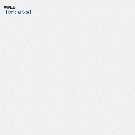
■WEB
【Official Site】