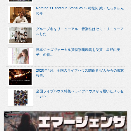
Nothing’s Carved In Stone Vo./G.村松拓 続・たっきゅん
のキ...
グループ名をリニューアル、音楽性はセミ・リニューア
ルした ...
日本ジャズヴォーカル賞特別奨励賞を受賞「星野由美
子」の新...
2020年4月、全国のライブハウス関係者47人からの現状
報告。
全国ライブハウス特集〜ライブハウスから届いたメッセ
ージ〜