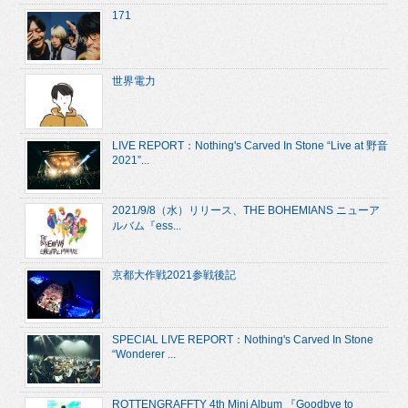
171
世界電力
LIVE REPORT：Nothing's Carved In Stone “Live at 野音
2021”...
2021/9/8（水）リリース、THE BOHEMIANS ニューア
ルバム『ess...
京都大作戦2021参戦後記
SPECIAL LIVE REPORT：Nothing's Carved In Stone
“Wonderer ...
ROTTENGRAFFTY 4th Mini Album 『Goodbye to