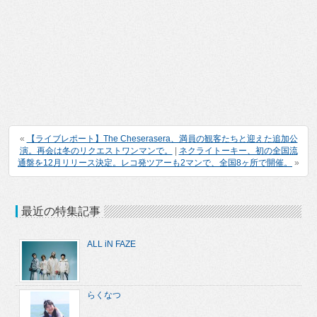
«
【ライブレポート】The Cheserasera、満員の観客たちと迎えた追加公
演。再会は冬のリクエストワンマンで。
|
ネクライトーキー、初の全国流
通盤を12月リリース決定。レコ発ツアーも2マンで、全国8ヶ所で開催。
»
最近の特集記事
ALL iN FAZE
らくなつ