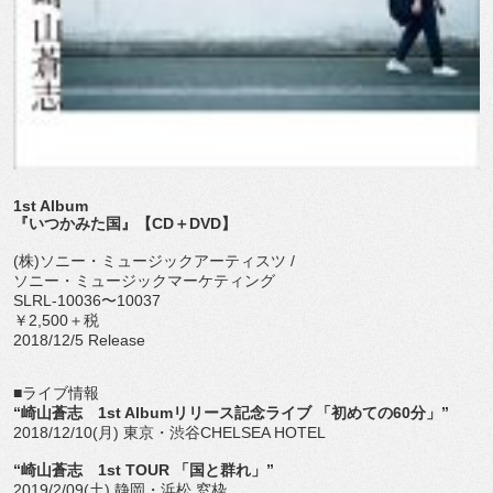
1st Album
『いつかみた国』【CD＋DVD】
(株)ソニー・ミュージックアーティスツ /
ソニー・ミュージックマーケティング
SLRL-10036〜10037
￥2,500＋税
2018/12/5 Release
■ライブ情報
“崎山蒼志 1st Albumリリース記念ライブ 「初めての60分」”
2018/12/10(月) 東京・渋谷CHELSEA HOTEL
“崎山蒼志 1st TOUR 「国と群れ」”
2019/2/09(土) 静岡・浜松 窓枠