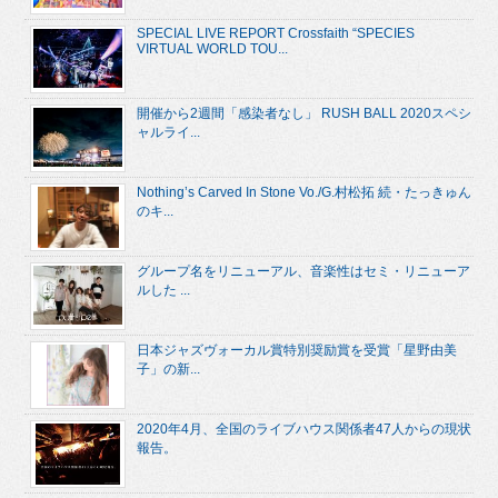
SPECIAL LIVE REPORT Crossfaith “SPECIES
VIRTUAL WORLD TOU...
開催から2週間「感染者なし」 RUSH BALL 2020スペシ
ャルライ...
Nothing’s Carved In Stone Vo./G.村松拓 続・たっきゅん
のキ...
グループ名をリニューアル、音楽性はセミ・リニューア
ルした ...
日本ジャズヴォーカル賞特別奨励賞を受賞「星野由美
子」の新...
2020年4月、全国のライブハウス関係者47人からの現状
報告。