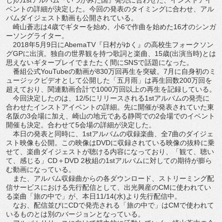
ベントの詳細が決定した。今回の発表のタイミングに合わせ、アル
バムダイジェスト動画も公開されている。
崎山蒼志は4歳でギターを始め、小6で作曲を始めた16才のシンガ
ーソングライター。
2018年5月9日にAbemaTV『日村がゆく』の高校生フォークソン
グGPに出演。独自の世界観を持つ歌詞と楽曲、15歳(出演当時)とは
思えないギタープレイでまたたく間にSNSで話題になった。
番組公式YouTubeの動画が830万回再生を突破。7月に自身初のミ
ュージックビデオとして公開した「五月雨」は再生回数200万回を
超えており、関連動画合計で1000万回以上の再生を記録している。
今回決定したのは、12/5にリリースされる1stアルバムの発売に
合わせたインストアイベントの詳細。先に開催が発表されていた東
名阪の3会場に加え、崎山の地元である静岡での2会場でのイベント
開催も決定。合わせて5会場の詳細が決定した。
本日の発表と同時に、1stアルバムの収録楽曲、全7曲のダイジェ
スト映像も公開。この映像はDVDに収録されている映像の抜粋に乗
せて、楽曲ダイジェストが聴ける内容になっており、「観て、聴い
て、感じる」CD＋DVD 2枚組の1stアルバムに対しての期待が膨ら
む動画になっている。
また、アルバム収録曲からの各ダウンロード、ストリーミング配
信サービスにおける先行配信として、出光興産のCMに使われてい
る楽曲「旅の中で」が、本日11/14(水)より先行配信中。
なお、配信並びにCDで発売される「旅の中で」はCMで使われて
いるものとは別のバージョンとなっている。