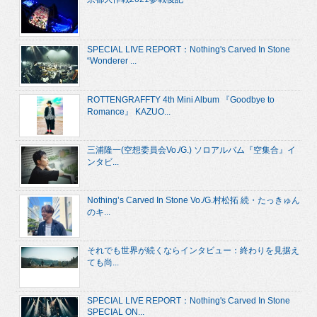
SPECIAL LIVE REPORT：Nothing's Carved In Stone
“Wonderer ...
ROTTENGRAFFTY 4th Mini Album 『Goodbye to
Romance』 KAZUO...
三浦隆一(空想委員会Vo./G.) ソロアルバム『空集合』イ
ンタビ...
Nothing’s Carved In Stone Vo./G.村松拓 続・たっきゅん
のキ...
それでも世界が続くならインタビュー：終わりを見据え
ても尚...
SPECIAL LIVE REPORT：Nothing's Carved In Stone
SPECIAL ON...