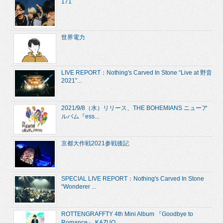
171
世界電力
LIVE REPORT：Nothing's Carved In Stone “Live at 野音
2021”...
2021/9/8（水）リリース、THE BOHEMIANS ニューア
ルバム『ess...
京都大作戦2021参戦後記
SPECIAL LIVE REPORT：Nothing's Carved In Stone
“Wonderer ...
ROTTENGRAFFTY 4th Mini Album 『Goodbye to
Romance』 KAZUO...