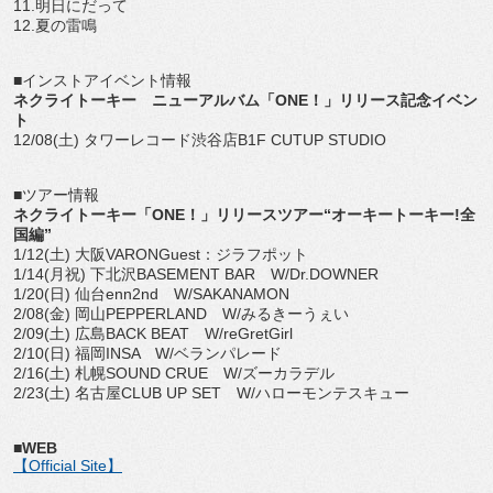
11.明日にだって
12.夏の雷鳴
■インストアイベント情報
ネクライトーキー ニューアルバム「ONE！」リリース記念イベン
ト
12/08(土) タワーレコード渋谷店B1F CUTUP STUDIO
■ツアー情報
ネクライトーキー「ONE！」リリースツアー“オーキートーキー!全
国編”
1/12(土) 大阪VARONGuest：ジラフポット
1/14(月祝) 下北沢BASEMENT BAR W/Dr.DOWNER
1/20(日) 仙台enn2nd W/SAKANAMON
2/08(金) 岡山PEPPERLAND W/みるきーうぇい
2/09(土) 広島BACK BEAT W/reGretGirl
2/10(日) 福岡INSA W/ベランパレード
2/16(土) 札幌SOUND CRUE W/ズーカラデル
2/23(土) 名古屋CLUB UP SET W/ハローモンテスキュー
■WEB
【Official Site】