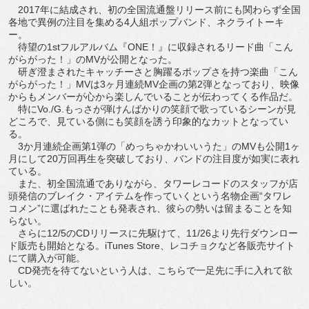
2017年に結成され、初の全国流通盤リリース前にも関わらず全国
各地で異例の注目を集める4人組ポップバンド、ネクライトーキ
ー。
待望の1stフルアルバム『ONE！』に収録されるリード曲「こん
がらがった！」のMVが公開となった。
研ぎ澄まされたキャッチーさと胸躍るポップさを持つ楽曲「こん
がらがった！」MVは3ヶ月連続MV企画の第2弾となっており、映像
からもメンバーが心から楽しんでいることが伝わってくる作品だ。
特にVo./G.もっさが弾けんばかりの笑顔で歌っているシーンが見
どころで、見ている側にも笑顔を誘う印象的なカットとなってい
る。
3か月連続企画第1弾の「めっちゃかわいいうた」のMVも公開1ヶ
月にして20万回再生を突破しており、バンドの注目度が如実に表れ
ている。
また、初全国流通でありながら、タワーレコードのスタッフが店
頭発信のブレイク・アイテムを作っていくという名物企画“タワレ
コメン”に選ばれたことも発表され、彼らの勢いは留まることを知
らない。
さらに12/5のCDリリースに先駆けて、11/26より先行ダウンロー
ド販売も開始となる。iTunes Store、レコチョクなど各販売サイト
にて購入が可能。
CD発売を待てないという人は、こちらで一足先に手に入れて欲
しい。