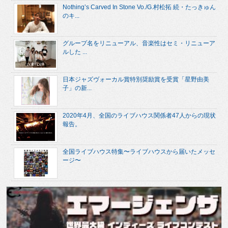
Nothing’s Carved In Stone Vo./G.村松拓 続・たっきゅん
のキ...
グループ名をリニューアル、音楽性はセミ・リニューア
ルした ...
日本ジャズヴォーカル賞特別奨励賞を受賞「星野由美
子」の新...
2020年4月、全国のライブハウス関係者47人からの現状
報告。
全国ライブハウス特集〜ライブハウスから届いたメッセ
ージ〜