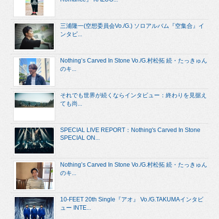
三浦隆一(空想委員会Vo./G.) ソロアルバム『空集合』イ
ンタビ...
Nothing’s Carved In Stone Vo./G.村松拓 続・たっきゅん
のキ...
それでも世界が続くならインタビュー：終わりを見据え
ても尚...
SPECIAL LIVE REPORT：Nothing's Carved In Stone
SPECIAL ON...
Nothing’s Carved In Stone Vo./G.村松拓 続・たっきゅん
のキ...
10-FEET 20th Single『アオ』 Vo./G.TAKUMAインタビ
ュー INTE...