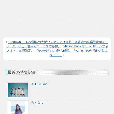
«
Predawn、11/22開催の大阪ワンマンより全曲日本語詞の会場限定盤をリ
リース。小山田壮平もコーラスで参加。
|
Maison book girl、NHK「シブヤ
ノオト」出演決定。「狭い物語」のMVも解禁。『yume』の先行配信もス
タート。
»
最近の特集記事
ALL iN FAZE
らくなつ