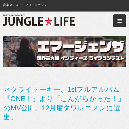
音楽メディア・フリーマガジン
ネクライトーキー、1stフルアルバム
『ONE！』より「こんがらがった！」
のMV公開。12月度タワレコメンに選
出。