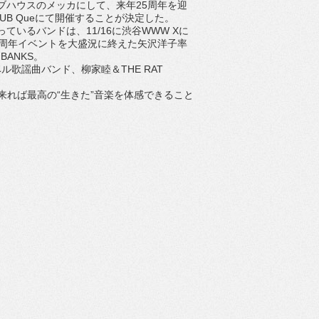
ハウスのメッカにして、来年25周年を迎
UB Queにて開催することが決定した。
いるバンドは、11/16に渋谷WWW Xに
0周年イベントを大盛況に終えた矢沢洋子率
 BANKS。
歌謡曲バンド、柳家睦＆THE RAT
れば最高の“生きた”音楽を体感できること