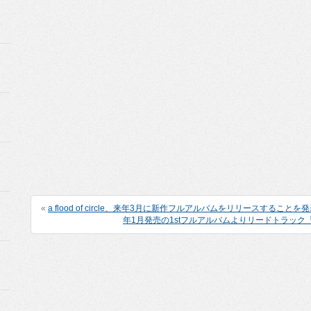
«
a flood of circle、来年3月に新作フルアルバムをリリースすることを
年1月発売の1stフルアルバムよりリードトラック「7t