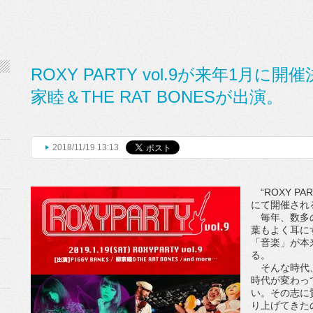
ROXY PARTY vol.9が来年1月に開
家睦＆THE RAT BONESが出演。
2018/11/19 13:13
“ROXY PAR
にて開催され
毎年、数多の
葉もよく耳に
「音楽」が本
る。
そんな時代、
時代が変わっ
い。その志に
り上げてきたの