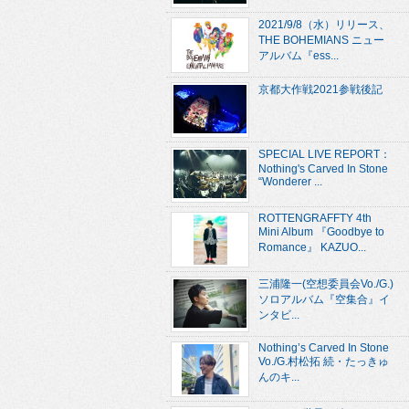
2021/9/8（水）リリース、
THE BOHEMIANS ニュー
アルバム『ess...
京都大作戦2021参戦後記
SPECIAL LIVE REPORT：
Nothing's Carved In Stone
“Wonderer ...
ROTTENGRAFFTY 4th
Mini Album 『Goodbye to
Romance』 KAZUO...
三浦隆一(空想委員会Vo./G.)
ソロアルバム『空集合』イ
ンタビ...
Nothing’s Carved In Stone
Vo./G.村松拓 続・たっきゅ
んのキ...