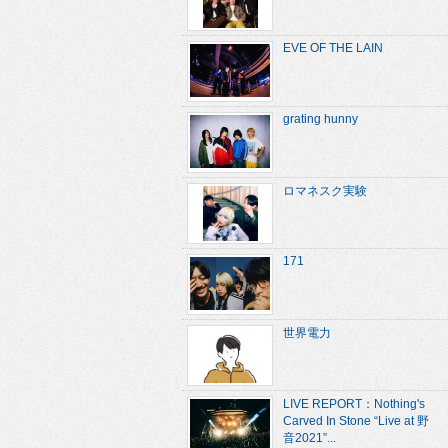
EVE OF THE LAIN
grating hunny
ロマネスク実験
171
世界電力
LIVE REPORT：Nothing's
Carved In Stone “Live at 野
音2021”...