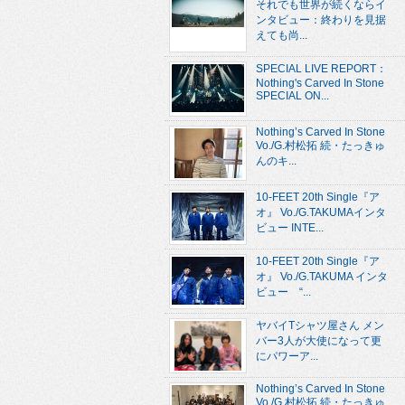
それでも世界が続くならイ
ンタビュー：終わりを見据
えても尚...
SPECIAL LIVE REPORT：
Nothing's Carved In Stone
SPECIAL ON...
Nothing’s Carved In Stone
Vo./G.村松拓 続・たっきゅ
んのキ...
10-FEET 20th Single『ア
オ』 Vo./G.TAKUMAインタ
ビュー INTE...
10-FEET 20th Single『ア
オ』 Vo./G.TAKUMA インタ
ビュー “...
ヤバイTシャツ屋さん メン
バー3人が大使になって更
にパワーア...
Nothing’s Carved In Stone
Vo./G.村松拓 続・たっきゅ