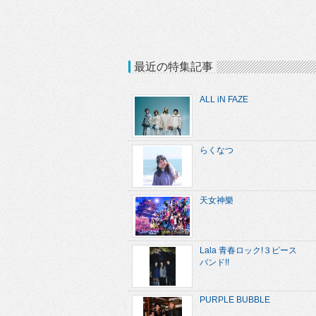
最近の特集記事
ALL iN FAZE
らくなつ
天女神樂
Lala 青春ロック!３ピース
バンド!!
PURPLE BUBBLE