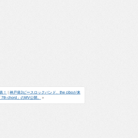
発表！
|
神戸発3ピースロックバンド、the ciboが来
h chord」のMV公開。
»