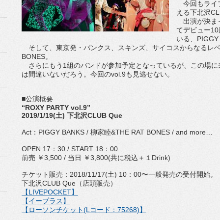
今回もライブ
える下北沢CL
出演が決まって
てデビュー1
いる、PIGGY
そして、東京発・パンクス、スキンズ、サイコスからなるレベル
BONES。
さらにもう1組のバンドが参加予定となっているが、この場に来
は間違いないだろう。今回のvol.9も見逃せない。
■公演概要
“ROXY PARTY vol.9”
2019/1/19(土) 下北沢CLUB Que
Act：PIGGY BANKS / 柳家睦&THE RAT BONES / and more…
OPEN 17：30 / START 18：00
前売 ￥3,500 / 当日 ￥3,800(共に税込＋１Drink)
チケット販売：2018/11/17(土) 10：00〜一般発売の受付開始。
下北沢CLUB Que（店頭販売）
【LIVEPOCKET】
【イープラス】
【ローソンチケット(Lコード：75268)】