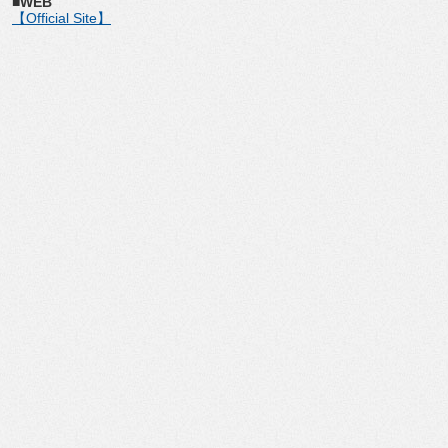
■WEB
【Official Site】