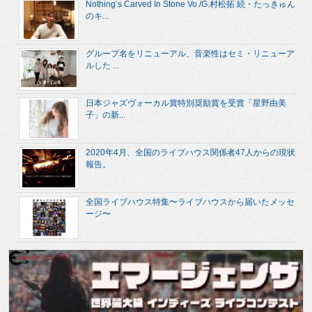
Nothing’s Carved In Stone Vo./G.村松拓 続・たっきゅん
のキ...
グループ名をリニューアル、音楽性はセミ・リニューア
ルした ...
日本ジャズヴォーカル賞特別奨励賞を受賞「星野由美
子」の新...
2020年4月、全国のライブハウス関係者47人からの現状
報告。
全国ライブハウス特集〜ライブハウスから届いたメッセ
ージ〜