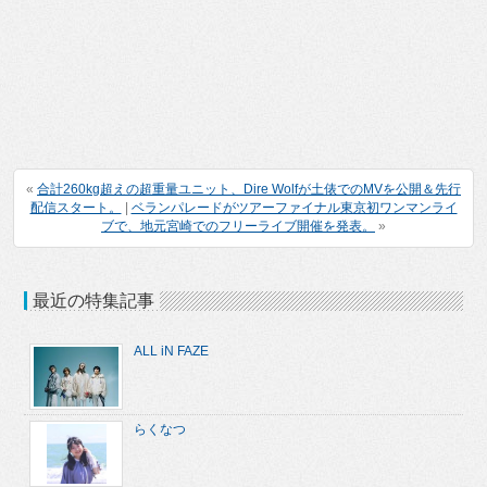
«
合計260kg超えの超重量ユニット、Dire Wolfが土俵でのMVを公開＆先行
配信スタート。
|
ベランパレードがツアーファイナル東京初ワンマンライ
ブで、地元宮崎でのフリーライブ開催を発表。
»
最近の特集記事
ALL iN FAZE
らくなつ