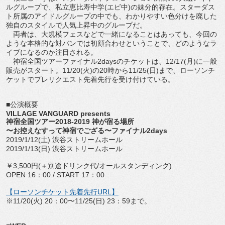
ルグループで、私立恵比寿中学(エビ中)の妹分的存在。スターダス
ト所属のアイドルグループの中でも、わかりやすい色分けを廃した
独自のスタイルで人気上昇中のグループだ。
両者は、大規模フェスなどで一緒になることはあっても、今回の
ような本格的な対バンでは初顔合わせということで、どのようなラ
イブになるのか注目される。
神宿全国ツアーファイナル2daysのチケットは、12/17(月)に一般
販売がスタート。11/20(火)の20時から11/25(日)まで、ローソンチ
ケットでプレリクエスト先着先行を受け付けている。
■公演概要
VILLAGE VANGUARD presents
神宿全国ツアー2018-2019 神が宿る場所
〜お控えなすって神宿でござる〜ファイナル2days
2019/1/12(土) 渋谷ストリームホール
2019/1/13(日) 渋谷ストリームホール
￥3,500円(＋別途ドリンク代/オールスタンディング)
OPEN 16：00 / START 17：00
【ローソンチケット先着先行URL】
※11/20(火) 20：00〜11/25(日) 23：59まで。