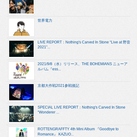
世界電力
LIVE REPORT：Nothing's Carved In Stone “Live at 野音
2021”...
2021/9/8（水）リリース、THE BOHEMIANS ニューア
ルバム『ess...
京都大作戦2021参戦後記
SPECIAL LIVE REPORT：Nothing's Carved In Stone
“Wonderer ...
ROTTENGRAFFTY 4th Mini Album 『Goodbye to
Romance』 KAZUO...