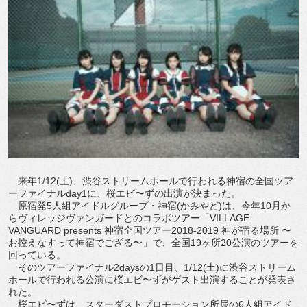
来年1/12(土)、渋谷ストリームホールで行われる神宿の全国ツア
ーファイナルday1に、桜エビ〜ずの出演が決まった。
原宿発5人組アイドルグループ・神宿(かみやど)は、今年10月か
らヴィレッジヴァンガードとのコラボツアー「VILLAGE
VANGUARD presents 神宿全国ツアー2018-2019 神が宿る場所 〜
お控えなすって神宿でござる〜」で、全国19ヶ所20公演のツアーを
回っている。
そのツアーファイナル2daysの1日目、1/12(土)に渋谷ストリーム
ホールで行われる公演に桜エビ〜ずがゲスト出演することが発表さ
れた。
桜エビ〜ずは、スターダストプロモーション所属の6人組アイド