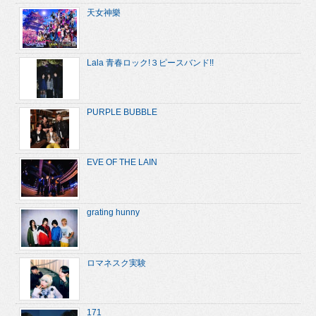
天女神樂
Lala 青春ロック!３ピースバンド!!
PURPLE BUBBLE
EVE OF THE LAIN
grating hunny
ロマネスク実験
171