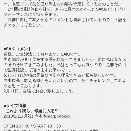
ー、限定グッズなど盛り沢山な内容を予定しているとのことだ。
1年間の活動休止を経て、さらに磨きのかかったSAKIのライブパ
フォーマンスに期待が高まる。
開催に向けて本人からのコメントも発表されているので、下記を
チェックして欲しい。
■SAKIコメント
皆様、ご無沙汰しております、SAKIです。
生き物達が冬仕度をする季節になってきましたが、逆に私は巣から
のそのそ出てきてみました。私はとっても元気なので、是非その目
で生存確認して頂けますと幸いです。
久しぶりに皆様の元気なお姿を拝見できると私も嬉しいです。
自由度高く歌える機会をいただいたので、色々チャレンジしてみよ
うと思っております。
2月11日、会場でお会い致しましょう。
■ライブ情報
“これより我ら、修羅に入る!!”
2019/2/11(月祝) 六本木morph-tokyo
OPEN 13：00 / START 13：30