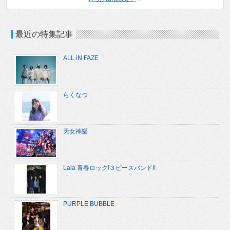
最近の特集記事
ALL iN FAZE
らくなつ
天女神樂
Lala 青春ロック!３ピースバンド!!
PURPLE BUBBLE