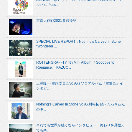
ルバム『ess...
京都大作戦2021参戦後記
SPECIAL LIVE REPORT：Nothing's Carved In Stone
“Wonderer ...
ROTTENGRAFFTY 4th Mini Album 『Goodbye to
Romance』 KAZUO...
三浦隆一(空想委員会Vo./G.) ソロアルバム『空集合』イ
ンタビ...
Nothing’s Carved In Stone Vo./G.村松拓 続・たっきゅん
のキ...
それでも世界が続くならインタビュー：終わりを見据え
ても尚...