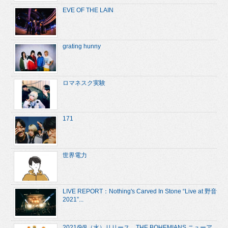
EVE OF THE LAIN
grating hunny
ロマネスク実験
171
世界電力
LIVE REPORT：Nothing's Carved In Stone “Live at 野音
2021”...
2021/9/8（水）リリース、THE BOHEMIANS ニューア