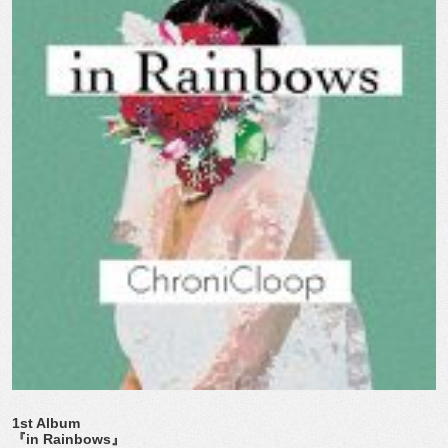
1st Album
『in Rainbows』