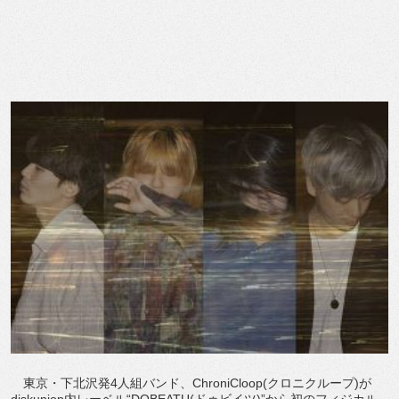
東京・下北沢発4人組バンド、ChroniCloop(クロニクループ)が
diskunion内レーベル“DOBEATU(ドゥビイツ)”から初のフィジカル