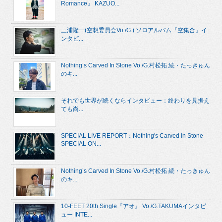
Romance』 KAZUO...
三浦隆一(空想委員会Vo./G.) ソロアルバム『空集合』イ
ンタビ...
Nothing’s Carved In Stone Vo./G.村松拓 続・たっきゅん
のキ...
それでも世界が続くならインタビュー：終わりを見据え
ても尚...
SPECIAL LIVE REPORT：Nothing's Carved In Stone
SPECIAL ON...
Nothing’s Carved In Stone Vo./G.村松拓 続・たっきゅん
のキ...
10-FEET 20th Single『アオ』 Vo./G.TAKUMAインタビ
ュー INTE...