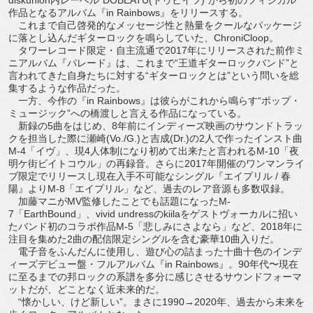
作品となるアルバム『in Rainbows』をリリースする。
これまで自己啓発的なメッセージ性と熱量をクールなパッケージ
に落とし込んだギターロックを鳴らしていた、ChroniCloop。
タワーレコード限定・自主流通で2017年にリリースされた前作ミ
ニアルバム『パレード』は、これまで“王道ギターロックバンド”と
言われてきた自身たちに対する“ギターロックとは”という問いを総
集するような作品だった。
一方、今作の『in Rainbows』は彼らがこれから鳴らす“ポップ・
ミュージック”への橋渡しと言える作品になっている。
新録の5曲をはじめ、8年前にインディーズ映画のサウンドトラッ
クを担当した際に瀬崎(Vo./G.)と吉成(Dr.)の2人で作ったインスト曲
M-4「イヴ」、現4人体制になり初めて出来たと言われるM-10「夜
明ケ街ビイトコウル」の再録音。さらに2017年開催のワンマンライ
ブ限定でリリースし現在入手不可能なシングル『エイプリル / 春
陽』よりM-8「エイプリル」など、過去のレア音源も多数収録。
加藤マニがMV監修したことでも話題になったM-
7「EarthBound」、vivid undressのkiilaをゲストヴォーカルに招い
たバンド初のコラボ作品M-5「悲しみにさよなら」など、2018年に
注目を集めた2曲の配信限定シングルを含む豪華10曲入りだ。
電子音をふんだんに使用し、遊び心の詰まった十曲十色のインデ
ィーズデビュー盤・フルアルバム『in Rainbows』。90年代〜現在
に至るまでの邦ロックの系譜を多分に感じさせるサウンドフォーマ
ットだが、どことなく近未来的だ。
“懐かしい、けど新しい”。まさに1990→2020年、過去から未来を