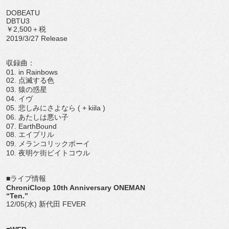
DOBEATU
DBTU3
￥2,500＋税
2019/3/27 Release
収録曲：
01. in Rainbows
02. 点滅する色
03. 猿の惑星
04. イヴ
05. 悲しみにさよなら ( + kiila )
06. あたしは悪い子
07. EarthBound
08. エイプリル
09. メランコリックボーイ
10. 夜明ケ街ビイトコウル
■ライブ情報
ChroniCloop 10th Anniversary ONEMAN
“Ten.”
12/05(水) 新代田 FEVER