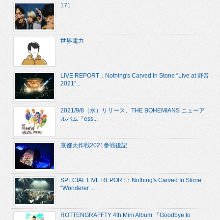
171
世界電力
LIVE REPORT：Nothing's Carved In Stone “Live at 野音
2021”...
2021/9/8（水）リリース、THE BOHEMIANS ニューア
ルバム『ess...
京都大作戦2021参戦後記
SPECIAL LIVE REPORT：Nothing's Carved In Stone
“Wonderer ...
ROTTENGRAFFTY 4th Mini Album 『Goodbye to