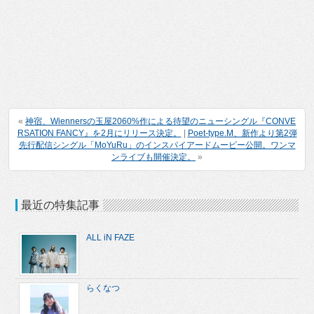
«
神宿、Wiennersの玉屋2060%作による待望のニューシングル『CONVE
RSATION FANCY』を2月にリリース決定。
|
Poet-type.M、新作より第2弾
先行配信シングル「MoYuRu」のインスパイアードムービー公開。ワンマ
ンライブも開催決定。
»
最近の特集記事
ALL iN FAZE
らくなつ