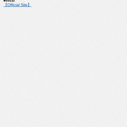
■WEB
【Official Site】