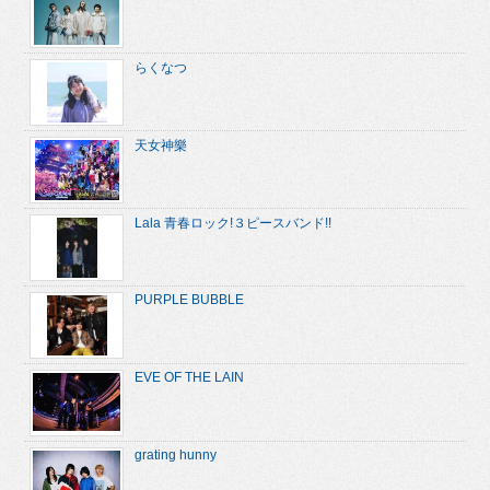
らくなつ
天女神樂
Lala 青春ロック!３ピースバンド!!
PURPLE BUBBLE
EVE OF THE LAIN
grating hunny