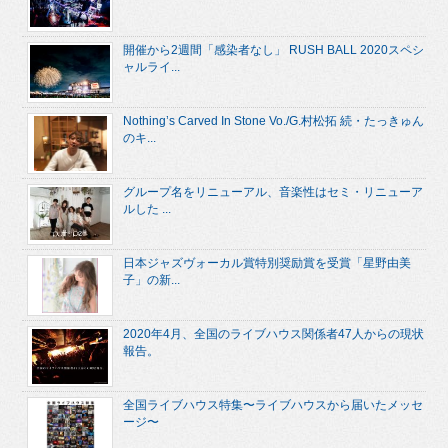
開催から2週間「感染者なし」 RUSH BALL 2020スペシ
ャルライ...
Nothing’s Carved In Stone Vo./G.村松拓 続・たっきゅん
のキ...
グループ名をリニューアル、音楽性はセミ・リニューア
ルした ...
日本ジャズヴォーカル賞特別奨励賞を受賞「星野由美
子」の新...
2020年4月、全国のライブハウス関係者47人からの現状
報告。
全国ライブハウス特集〜ライブハウスから届いたメッセ
ージ〜