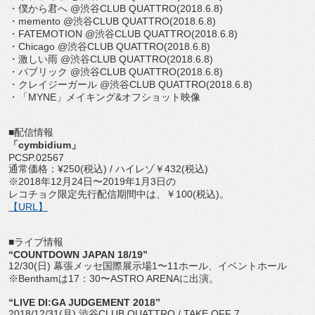
・僕から君へ @渋谷CLUB QUATTRO(2018.6.8)
・memento @渋谷CLUB QUATTRO(2018.6.8)
・FATEMOTION @渋谷CLUB QUATTRO(2018.6.8)
・Chicago @渋谷CLUB QUATTRO(2018.6.8)
・激しい雨 @渋谷CLUB QUATTRO(2018.6.8)
・パブリック @渋谷CLUB QUATTRO(2018.6.8)
・クレイジーガール @渋谷CLUB QUATTRO(2018.6.8)
・「MYNE」メイキング&オフショット映像
■配信情報
「cymbidium」
PCSP.02567
通常価格：¥250(税込) / ハイレゾ￥432(税込)
※2018年12月24日〜2019年1月3日の
レコチョク限定先行配信期間中は、￥100(税込)。
【URL】
■ライブ情報
“COUNTDOWN JAPAN 18/19”
12/30(日) 幕張メッセ国際展示場1〜11ホール、イベントホール
※Benthamは17：30〜ASTRO ARENAに出演。
“LIVE DI:GA JUDGEMENT 2018”
2018/12/31(月) 渋谷CLUB QUATTRO / TAKE OFF 7