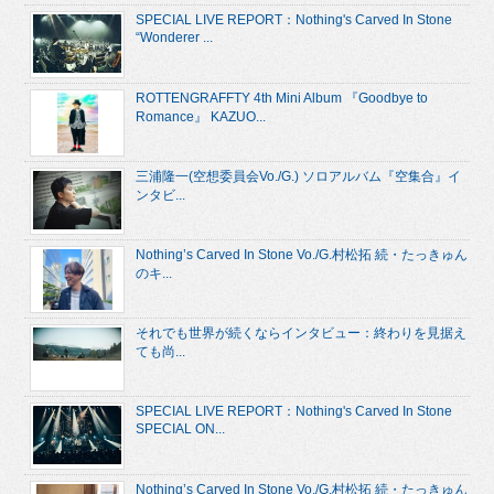
SPECIAL LIVE REPORT：Nothing's Carved In Stone
“Wonderer ...
ROTTENGRAFFTY 4th Mini Album 『Goodbye to
Romance』 KAZUO...
三浦隆一(空想委員会Vo./G.) ソロアルバム『空集合』イ
ンタビ...
Nothing’s Carved In Stone Vo./G.村松拓 続・たっきゅん
のキ...
それでも世界が続くならインタビュー：終わりを見据え
ても尚...
SPECIAL LIVE REPORT：Nothing's Carved In Stone
SPECIAL ON...
Nothing’s Carved In Stone Vo./G.村松拓 続・たっきゅん