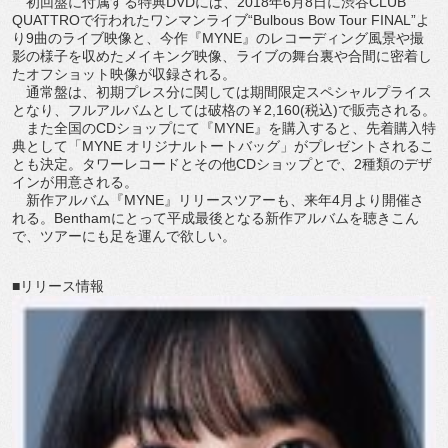
初回盤に付属する特典DVDには、2018年6月8日に渋谷CLUB
QUATTROで行われたワンマンライブ“Bulbous Bow Tour FINAL”よ
り9曲のライブ映像と、今作『MYNE』のレコーディング風景や撮
影の様子を収めたメイキング映像、ライブの舞台裏や合間に密着し
たオフショット映像が収録される。
通常盤は、初期プレス分に関しては期間限定スペシャルプライス
となり、フルアルバムとしては破格の￥2,160(税込)で販売される。
また全国のCDショップにて『MYNE』を購入すると、先着購入特
典として「MYNE オリジナルトートバッグ」がプレゼントされるこ
とも決定。タワーレコードとその他CDショップとで、2種類のデザ
インが用意される。
新作アルバム『MYNE』リリースツアーも、来年4月より開催さ
れる。Benthamにとって平成最後となる新作アルバムを聴きこん
で、ツアーにも足を運んで欲しい。
■リリース情報