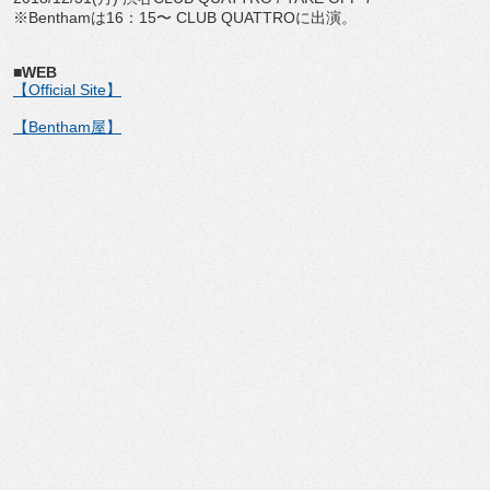
※Benthamは16：15〜 CLUB QUATTROに出演。
■WEB
【Official Site】
【Bentham屋】