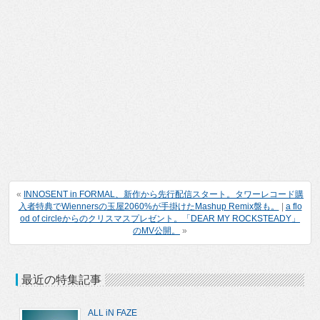
«
INNOSENT in FORMAL、新作から先行配信スタート。タワーレコード購
入者特典でWiennersの玉屋2060%が手掛けたMashup Remix盤も。
|
a flo
od of circleからのクリスマスプレゼント。「DEAR MY ROCKSTEADY」
のMV公開。
»
最近の特集記事
ALL iN FAZE