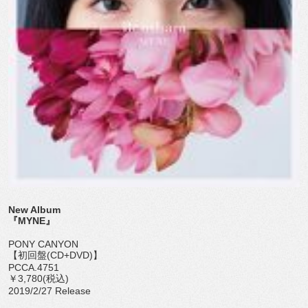
New Album
『MYNE』
PONY CANYON
【初回盤(CD+DVD)】
PCCA.4751
￥3,780(税込)
2019/2/27 Release