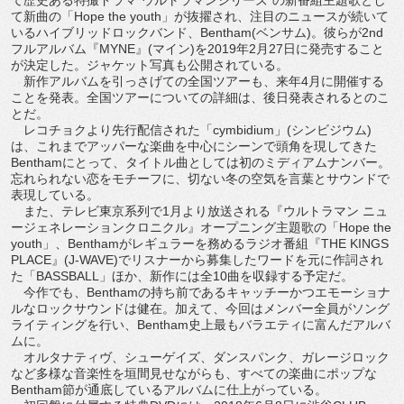
て新曲の「Hope the youth」が抜擢され、注目のニュースが続いて
いるハイブリッドロックバンド、Bentham(ベンサム)。彼らが2nd
フルアルバム『MYNE』(マイン)を2019年2月27日に発売すること
が決定した。ジャケット写真も公開されている。
新作アルバムを引っさげての全国ツアーも、来年4月に開催する
ことを発表。全国ツアーについての詳細は、後日発表されるとのこ
とだ。
レコチョクより先行配信された「cymbidium」(シンビジウム)
は、これまでアッパーな楽曲を中心にシーンで頭角を現してきた
Benthamにとって、タイトル曲としては初のミディアムナンバー。
忘れられない恋をモチーフに、切ない冬の空気を言葉とサウンドで
表現している。
また、テレビ東京系列で1月より放送される『ウルトラマン ニュ
ージェネレーションクロニクル』オープニング主題歌の「Hope the
youth」、Benthamがレギュラーを務めるラジオ番組『THE KINGS
PLACE』(J-WAVE)でリスナーから募集したワードを元に作詞され
た「BASSBALL」ほか、新作には全10曲を収録する予定だ。
今作でも、Benthamの持ち前であるキャッチーかつエモーショナ
ルなロックサウンドは健在。加えて、今回はメンバー全員がソング
ライティングを行い、Bentham史上最もバラエティに富んだアルバ
ムに。
オルタナティヴ、シューゲイズ、ダンスパンク、ガレージロック
など多様な音楽性を垣間見せながらも、すべての楽曲にポップな
Bentham節が通底しているアルバムに仕上がっている。