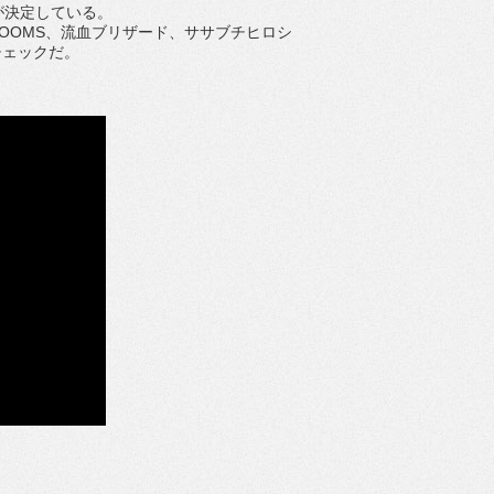
演が決定している。
LASTICZOOMS、流血ブリザード、ササブチヒロシ
チェックだ。