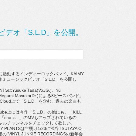
クビデオ「S.L.D」を公開。
活動するインディーロックバンド、KAIMY
新作ミュージックビデオ「S.L.D」を公開し
TSはYusuke Tada(Vo./G.)、Yu
)、Megumi Masuko(Dr.)による3ピースバンド。
SoundCloud上で「S.L.D」を含む、過去の楽曲も
ube上には今作「S.L.D」の他にも、「KILL
E」「she is...」のMVもアップされているの
ャルチャンネルをチェックして欲しい。
 PLANTSは年明け1/23に渋谷TSUTAYA O-
の“VINYL JUNKIE RECORDINGSの新年会