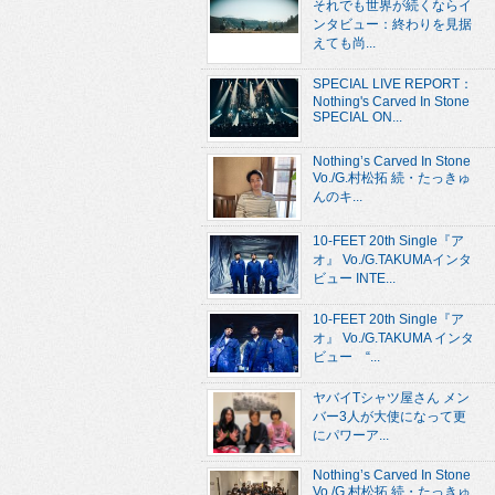
それでも世界が続くならイ
ンタビュー：終わりを見据
えても尚...
SPECIAL LIVE REPORT：
Nothing's Carved In Stone
SPECIAL ON...
Nothing’s Carved In Stone
Vo./G.村松拓 続・たっきゅ
んのキ...
10-FEET 20th Single『ア
オ』 Vo./G.TAKUMAインタ
ビュー INTE...
10-FEET 20th Single『ア
オ』 Vo./G.TAKUMA インタ
ビュー “...
ヤバイTシャツ屋さん メン
バー3人が大使になって更
にパワーア...
Nothing’s Carved In Stone
Vo./G.村松拓 続・たっきゅ