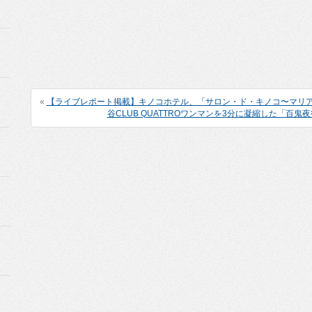
«
【ライブレポート掲載】キノコホテル、「サロン・ド・キノコ〜マリ
谷CLUB QUATTROワンマンを3分に凝縮した「百鬼夜行」Li