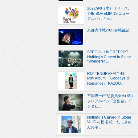
2021/9/8（水）リリース、
THE BOHEMIANS ニュー
アルバム『ess...
京都大作戦2021参戦後記
SPECIAL LIVE REPORT：
Nothing's Carved In Stone
“Wonderer ...
ROTTENGRAFFTY 4th
Mini Album 『Goodbye to
Romance』 KAZUO...
三浦隆一(空想委員会Vo./G.)
ソロアルバム『空集合』イ
ンタビ...
Nothing’s Carved In Stone
Vo./G.村松拓 続・たっきゅ
んのキ...