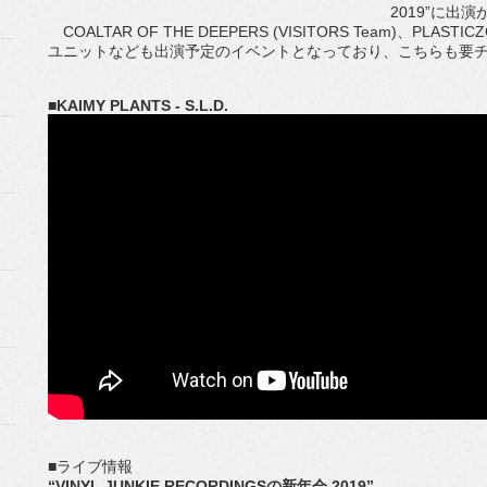
2019”に出
COALTAR OF THE DEEPERS (VISITORS Team)、P
ユニットなども出演予定のイベントとなっており、こちらも要
■KAIMY PLANTS - S.L.D.
■ライブ情報
“VINYL JUNKIE RECORDINGSの新年会 2019”