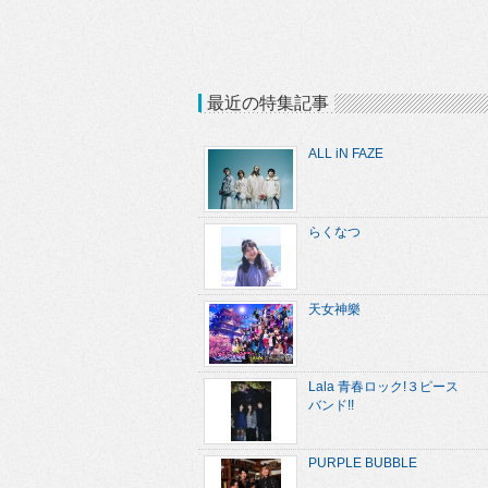
最近の特集記事
ALL iN FAZE
らくなつ
天女神樂
Lala 青春ロック!３ピース
バンド!!
PURPLE BUBBLE