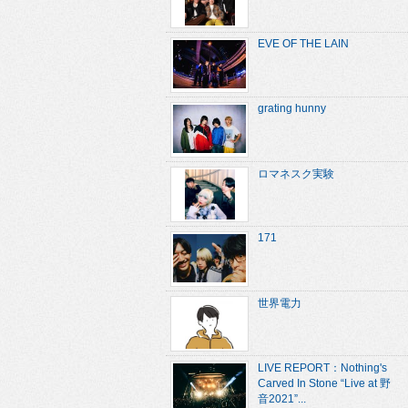
EVE OF THE LAIN
grating hunny
ロマネスク実験
171
世界電力
LIVE REPORT：Nothing's
Carved In Stone “Live at 野
音2021”...