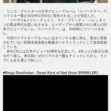
リンゴ・デススターの日本デビューアルバム『スパークラー』の
リマスター盤が2019年2月6日に発売されることが決定した。
「ジーザス&メリー・チェイン、マイ・ブラッディ・バレンタイ
ンの黄金時代を思い出させる」とメディアから絶賛された彼らの日
本デビューアルバム『スパークラー』は、2009年にリリースされ
た。
今回のリマスターアルバムにはオリジナル曲に加え、過去に収録
されていない初期未発表曲を数曲ボーナストラックとして追加収録
している。
来年2月には日本デビュー10周年を記念して、4年ぶりの来日公演
を行う彼ら。来日前にぜひリマスター盤をチェックしてから、ライ
ブにも足を運んで欲しい。
■Ringo Deathstarr - Some Kind of Sad (from SPARKLER）