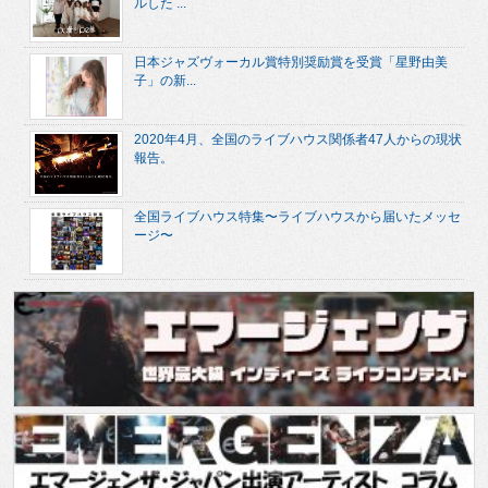
ルした ...
日本ジャズヴォーカル賞特別奨励賞を受賞「星野由美
子」の新...
2020年4月、全国のライブハウス関係者47人からの現状
報告。
全国ライブハウス特集〜ライブハウスから届いたメッセ
ージ〜