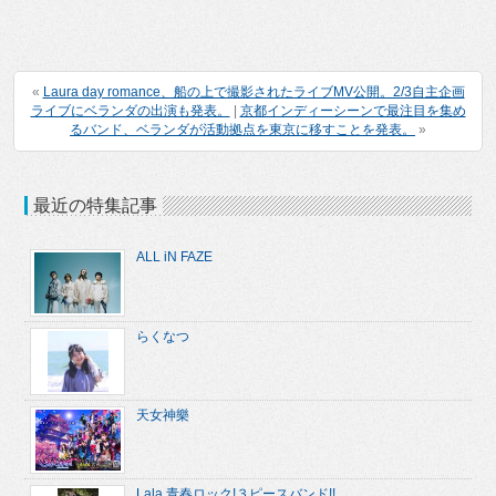
«
Laura day romance、船の上で撮影されたライブMV公開。2/3自主企画
ライブにベランダの出演も発表。
|
京都インディーシーンで最注目を集め
るバンド、ベランダが活動拠点を東京に移すことを発表。
»
最近の特集記事
ALL iN FAZE
らくなつ
天女神樂
Lala 青春ロック!３ピースバンド!!