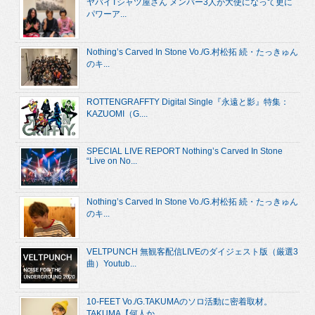
ヤバイTシャツ屋さん メンバー3人が大使になって更に
パワーア...
Nothing’s Carved In Stone Vo./G.村松拓 続・たっきゅん
のキ...
ROTTENGRAFFTY Digital Single『永遠と影』特集：
KAZUOMI（G....
SPECIAL LIVE REPORT Nothing’s Carved In Stone
“Live on No...
Nothing’s Carved In Stone Vo./G.村松拓 続・たっきゅん
のキ...
VELTPUNCH 無観客配信LIVEのダイジェスト版（厳選3
曲）Youtub...
10-FEET Vo./G.TAKUMAのソロ活動に密着取材。
TAKUMA【何人か...