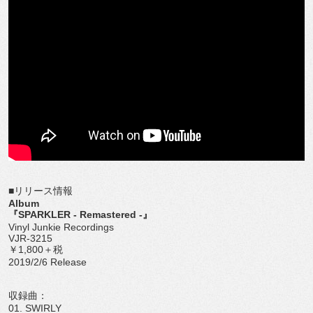
■リリース情報
Album
『SPARKLER - Remastered -』
Vinyl Junkie Recordings
VJR-3215
￥1,800＋税
2019/2/6 Release
収録曲：
01. SWIRLY