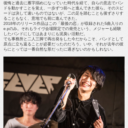
後悔と過去に雁字搦めになっていた時代を経て、自らの意志でバン
ドを動かすことを覚え、一歩ずつ前へと進んできた彼ら。そのスピ
ードは決して速いものではないが、二の足を踏むことも後ずさりす
ることもなく、意地でも前に進んできた。
2018年のリリース作品はこの「最後の恋」が収録された5曲入りの
e.pのみ。それもライヴ会場限定での発売という、メジャーも経験
したバンドにしてはあまりにも泥臭い活動だ。
でも事務所と二人三脚で再出発をした今だからこそ、バンドとして
原点に立ち返ることが必要だったのだろう。いや、それが去年の彼
らにとっては一番自然な形だったに過ぎないのかもしれない。