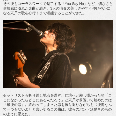
その後もコーラスワークで魅了する「You Say No」など、切なさと
焦燥感に溢れた楽曲が続き、3人の演奏の美しさや年々伸びやかに
なる宍戸の歌を心行くまで堪能することができた。
セットリストも折り返し地点を過ぎ、佳境へと差し掛かった頃「こ
こになかったらどこにあるんだろう」と宍戸が前置いて始めたのは
「最後の恋」。終わってしまった恋を振り返りながらも〈後悔なん
て一つもないよ〉と言い切るこの曲は、彼らのバンド活動そのもの
のように思えた。