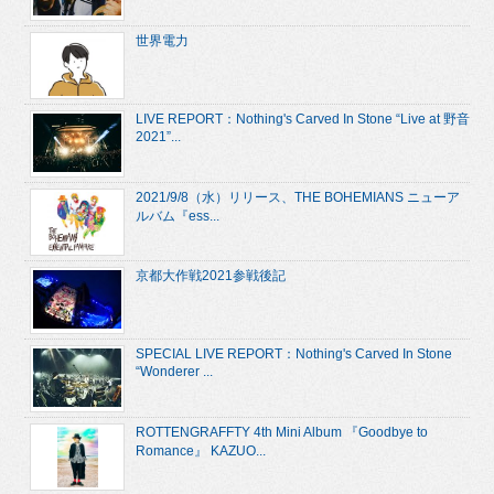
世界電力
LIVE REPORT：Nothing's Carved In Stone “Live at 野音
2021”...
2021/9/8（水）リリース、THE BOHEMIANS ニューア
ルバム『ess...
京都大作戦2021参戦後記
SPECIAL LIVE REPORT：Nothing's Carved In Stone
“Wonderer ...
ROTTENGRAFFTY 4th Mini Album 『Goodbye to
Romance』 KAZUO...