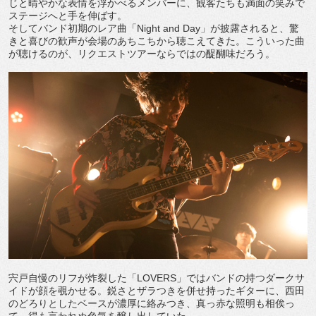
じと晴やかな表情を浮かべるメンバーに、観客たちも満面の笑みで
ステージへと手を伸ばす。
そしてバンド初期のレア曲「Night and Day」が披露されると、驚
きと喜びの歓声が会場のあちこちから聴こえてきた。こういった曲
が聴けるのが、リクエストツアーならではの醍醐味だろう。
宍戸自慢のリフが炸裂した「LOVERS」ではバンドの持つダークサ
イドが顔を覗かせる。鋭さとザラつきを併せ持ったギターに、西田
のどろりとしたベースが濃厚に絡みつき、真っ赤な照明も相俟っ