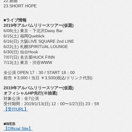
22.新曲
23.SHORT HOPE
■ライブ情報
2019年アルバムリリースツアー(仮題)
6/08(土) 東京・下北沢Daisy Bar
6/15(土) 福岡Queblick
6/16(日) 大阪LIVE SQUARE 2nd LINE
6/22(土) 札幌SPIRITUAL LOUNGE
6/30(日) 仙台Hook
7/07(日) 名古屋HUCK FINN
7/13(土) 東京・渋谷WWW
全公演 OPEN 17：30 / START 18：00
前売 ￥3,000 / 当日 ￥3,500(税込/ドリンク代別)
2019年アルバムリリースツアー(仮題)
オフィシャルHP先行(※抽選)
対象公演：全7公演
受付期間：2019/1/13(日) 12：00〜1/27(日) 23：59
【受付URL】
■WEB
【Official Site】