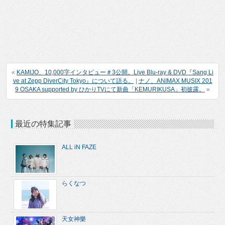
«
KAMIJO、10,000字インタビュー＃3公開。Live Blu-ray & DVD『Sang Li
ve at Zepp DiverCity Tokyo』について語る。
|
ナノ、ANIMAX MUSIX 201
9 OSAKA supported by ひかりTVにて新曲「KEMURIKUSA」初披露。
»
最近の特集記事
ALL iN FAZE
らくなつ
天女神樂