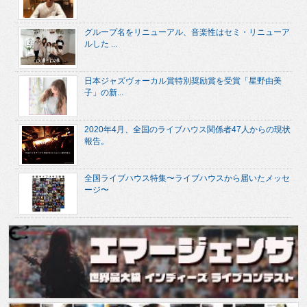
グループ名をリニューアル、音楽性はセミ・リニューア
ルした ...
日本ジャズヴォーカル賞特別奨励賞を受賞「星野由美
子」の新...
2020年4月、全国のライブハウス関係者47人からの現状
報告。
全国ライブハウス特集〜ライブハウスから届いたメッセ
ージ〜