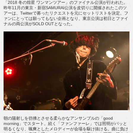
「2018 冬の煌星 ワンマンツアー」のファイナル公演が行われた。
昨年11月の東京・新宿SAMURAI公演を皮切りに開催されたこのツ
アーは、Twitterで募ったリクエストを元にセットリストを決定。フ
ァンにとっては願ってもない企画となり、東京公演は初日とファイ
ナルの両公演がSOLD OUTとなった。
朝の陽射しを彷彿とさせる柔らかなアンサンブルの「good
morning」でスタート。続く「ファンファーレ」では照明がパッと
明るくなり、颯爽としたメロディーが会場を駆け抜ける。曲に負け