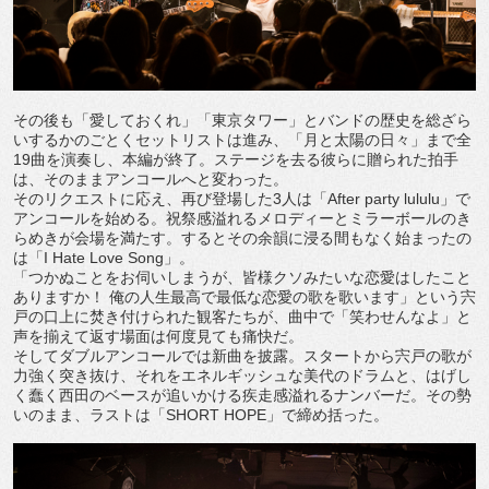
その後も「愛しておくれ」「東京タワー」とバンドの歴史を総ざら
いするかのごとくセットリストは進み、「月と太陽の日々」まで全
19曲を演奏し、本編が終了。ステージを去る彼らに贈られた拍手
は、そのままアンコールへと変わった。
そのリクエストに応え、再び登場した3人は「After party lululu」で
アンコールを始める。祝祭感溢れるメロディーとミラーボールのき
らめきが会場を満たす。するとその余韻に浸る間もなく始まったの
は「I Hate Love Song」。
「つかぬことをお伺いしまうが、皆様クソみたいな恋愛はしたこと
ありますか！ 俺の人生最高で最低な恋愛の歌を歌います」という宍
戸の口上に焚き付けられた観客たちが、曲中で「笑わせんなよ」と
声を揃えて返す場面は何度見ても痛快だ。
そしてダブルアンコールでは新曲を披露。スタートから宍戸の歌が
力強く突き抜け、それをエネルギッシュな美代のドラムと、はげし
く蠢く西田のベースが追いかける疾走感溢れるナンバーだ。その勢
いのまま、ラストは「SHORT HOPE」で締め括った。