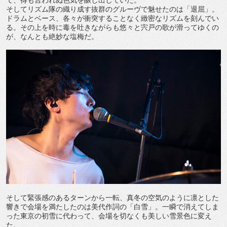
て、得も言われぬ色気を醸し出していた。
そしてリズム隊の織り成す抜群のグルーヴで魅せたのは「退屈」。
ドラムとベース、各々が衝突することなく緻密なリズムを刻んでい
る。その上を時に毒を吐きながらも悠々と宍戸の歌が滑ってゆくの
が、なんとも絶妙な塩梅だ。
そして緊張感のあるターンから一転、真冬の空気のように凛とした
響きで会場を満たしたのは美代作詞の「白雪」。一瞬で消えてしま
った東京の初雪に代わって、会場を切なくも美しい雪景色に変え
た。