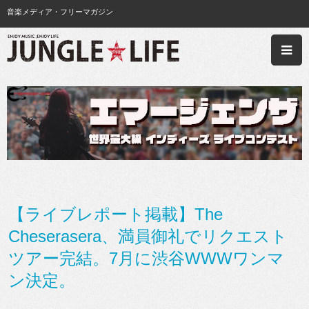
音楽メディア・フリーマガジン
【ライブレポート掲載】The
Cheserasera、満員御礼でリクエスト
ツアー完結。7月に渋谷WWWワンマ
ン決定。