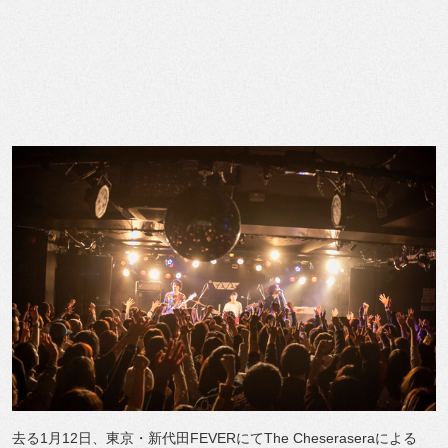
去る1月12日、東京・新代田FEVERにてThe Cheseraseraによる