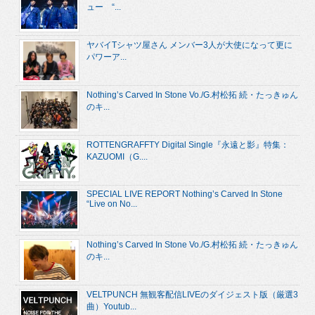
ュー “...
ヤバイTシャツ屋さん メンバー3人が大使になって更に
パワーア...
Nothing’s Carved In Stone Vo./G.村松拓 続・たっきゅん
のキ...
ROTTENGRAFFTY Digital Single『永遠と影』特集：
KAZUOMI（G....
SPECIAL LIVE REPORT Nothing’s Carved In Stone
“Live on No...
Nothing’s Carved In Stone Vo./G.村松拓 続・たっきゅん
のキ...
VELTPUNCH 無観客配信LIVEのダイジェスト版（厳選3
曲）Youtub...