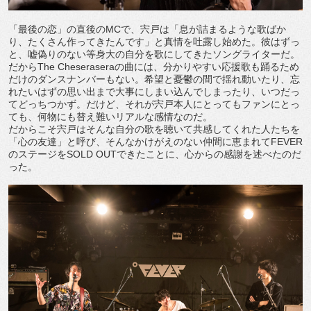
「最後の恋」の直後のMCで、宍戸は「息が詰まるような歌ばか
り、たくさん作ってきたんです」と真情を吐露し始めた。彼はずっ
と、嘘偽りのない等身大の自分を歌にしてきたソングライターだ。
だからThe Cheseraseraの曲には、分かりやすい応援歌も踊るため
だけのダンスナンバーもない。希望と憂鬱の間で揺れ動いたり、忘
れたいはずの思い出まで大事にしまい込んでしまったり、いつだっ
てどっちつかず。だけど、それが宍戸本人にとってもファンにとっ
ても、何物にも替え難いリアルな感情なのだ。
だからこそ宍戸はそんな自分の歌を聴いて共感してくれた人たちを
「心の友達」と呼び、そんなかけがえのない仲間に恵まれてFEVER
のステージをSOLD OUTできたことに、心からの感謝を述べたのだ
った。