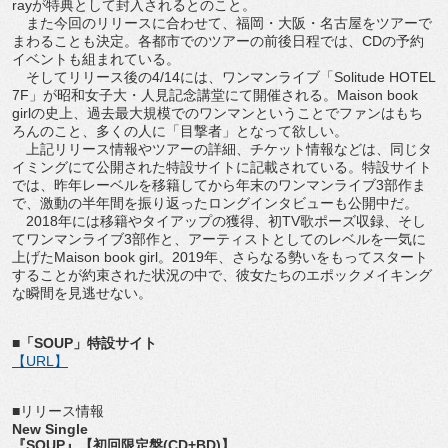
rayが特典として封入されるとのこと。
また今回のリリースに合わせて、福岡・大阪・名古屋をツアーで
まわることも決定。各都市でのツアーの前後日程では、CDの予約
イベントも組まれている。
そしてリリース後の4/14には、ワンマンライブ「Solitude HOTEL
7F」が昭和女子大・人見記念講堂にて開催される。Maison book
girlの史上、過去最大規模でのワンマンということでファンはもち
ろんのこと、多くの人に「目撃者」となって欲しい。
上記リリース情報やツアーの詳細、チケット情報などは、同じタ
イミングにて公開された特設サイトに記載されている。特設サイト
では、昨年レーベルを移籍してから年末のワンマンライブ3部作ま
で、激動の半年間を振り返ったロングインタビューも公開中だ。
2018年には移籍やタイアップの獲得、初TV歌ポーズ収録、そし
てワンマンライブ3部作と、アーティストとしてのレベルを一気に
上げたMaison book girl。2019年、さらなる勢いをもってスタート
することが約束された状況の中で、彼女たちのエポックメイキング
な瞬間を見逃せない。
■「SOUP」特設サイト
【URL】
■リリース情報
New Single
『SOUP』【初回限定盤(CD+BD)】