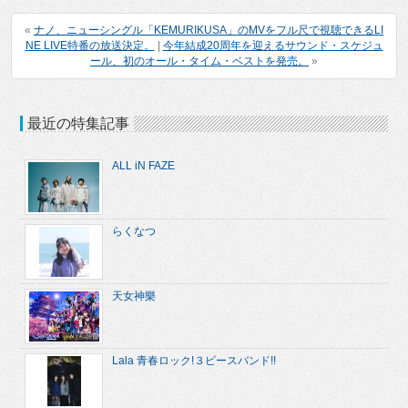
«
ナノ、ニューシングル「KEMURIKUSA」のMVをフル尺で視聴できるLI
NE LIVE特番の放送決定。
|
今年結成20周年を迎えるサウンド・スケジュ
ール、初のオール・タイム・ベストを発売。
»
最近の特集記事
ALL iN FAZE
らくなつ
天女神樂
Lala 青春ロック!３ピースバンド!!