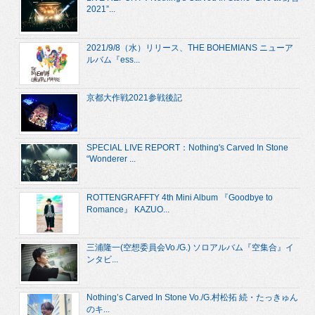
2021”...
2021/9/8（水）リリース、THE BOHEMIANS ニューア
ルバム『ess...
京都大作戦2021参戦後記
SPECIAL LIVE REPORT：Nothing's Carved In Stone
“Wonderer ...
ROTTENGRAFFTY 4th Mini Album 『Goodbye to
Romance』 KAZUO...
三浦隆一(空想委員会Vo./G.) ソロアルバム『空集合』イ
ンタビ...
Nothing’s Carved In Stone Vo./G.村松拓 続・たっきゅん
のキ...