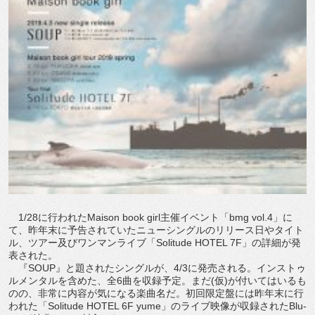
1/28に行われたMaison book girl主催イベント「bmg vol.4」に
て、昨年末に予告されていたニューシングルのリリース日やタイト
ル、ツアー及びワンマンライブ「Solitude HOTEL 7F」の詳細が発
表された。
『SOUP』と題されたシングルが、4/3に発売される。インストゥ
ルメンタルを含めた、全6曲を収録予定。まだ(仮)が付いてはいるも
のの、非常に内容が気になる楽曲名だ。初回限定盤には昨年末に行
われた「Solitude HOTEL 6F yume」のライブ映像が収録されたBlu-