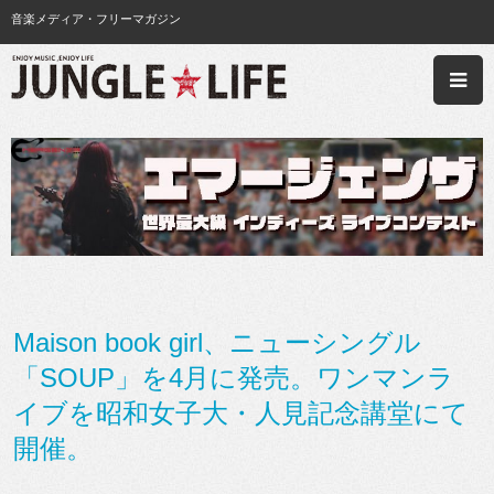
音楽メディア・フリーマガジン
Maison book girl、ニューシングル
「SOUP」を4月に発売。ワンマンラ
イブを昭和女子大・人見記念講堂にて
開催。