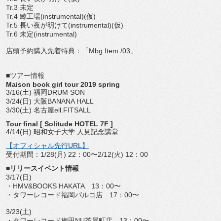
Tr.3 未定
Tr.4 鯨工場(instrumental)(仮)
Tr.5 長い夜が明けて(instrumental)(仮)
Tr.6 未定(instrumental)
店頭予約購入先着特典：「Mbg Item /03」
■ツアー情報
Maison book girl tour 2019 spring
3/16(土) 福岡DRUM SON
3/24(日) 大阪BANANA HALL
3/30(土) 名古屋ell.FITSALL
Tour final [ Solitude HOTEL 7F ]
4/14(日) 昭和女子大学 人見記念講堂
【オフィシャル先行URL】
受付期間：1/28(月) 22：00〜2/12(火) 12：00
■リリースイベント情報
3/17(日)
・HMV&BOOKS HAKATA 13：00〜
・タワーレコード福岡パルコ店 17：00〜
3/23(土)
・タワーレコード梅田NU茶屋町店 13：00〜