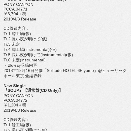
PONY CANYON
PCCA.04771
￥3,704＋税
2019/4/3 Release
CD収録内容：
Tr.1 鯨工場(仮)
Tr.2 長い夜が明けて(仮)
Tr.3 未定
Tr.4 鯨工場(instrumental)(仮)
Tr.5 長い夜が明けて(instrumental)(仮)
Tr.6 未定(instrumental)
・Blu-ray収録内容
2018年12月16日開催「Solitude HOTEL 6F yume」@ヒューリック
ホール東京 全編収録
New Single
『SOUP』【通常盤(CD Only)】
PONY CANYON
PCCA.04772
￥1,204＋税
2019/4/3 Release
CD収録内容：
Tr.1 鯨工場(仮)
Tr.2 長い夜が明けて(仮)