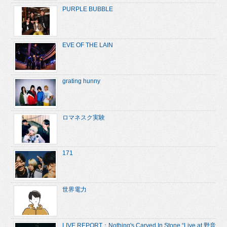
PURPLE BUBBLE
EVE OF THE LAIN
grating hunny
ロマネスク実験
171
世界電力
LIVE REPORT：Nothing's Carved In Stone “Live at 野音