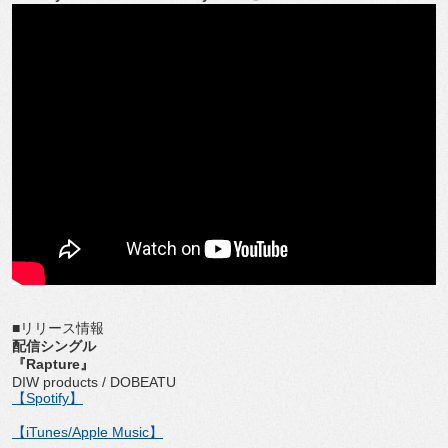
■リリース情報
配信シングル
『Rapture』
DIW products / DOBEATU
【Spotify】
【iTunes/Apple Music】