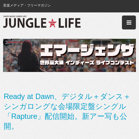
音楽メディア・フリーマガジン
Ready at Dawn、デジタル＋ダンス＋
シンガロングな会場限定盤シングル
「Rapture」配信開始。新アー写も公
開。