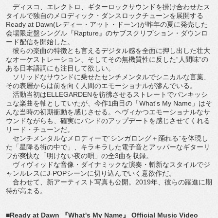
ディスコ、エレクトロ、ギターロックサウンドを掛け合わせたス
タイルで独自のメロディック・ダンスロックチューンを展開する
Ready at Dawn(レディー・アット・ドーン)が昨年の夏に発売した
会場限定盤シングル『Rapture』のサブスクリプション・ダウンロ
ード配信を開始した。
彼らの楽曲の特徴とも言えるデジタル感を全面に押し出した壮大
なオーケストレーション、そしてその無機質性に反した“人間味”の
ある日本語詞にも注目して欲しい。
ソリッドなサウンドに乗せたセンチメンタルでシニカルな言葉、
その表層からは前を向く人間のエモーショナルが滲んでいる。
活動当初はELLEGARDENを彷彿させるストレートでパンキッシ
ュな楽曲を軸としていたが、今作1曲目の「What's My Name」はそ
んな当時の初期衝動を感じさせる。ヘヴィかつエモーショナルなサ
ウンドながらも、確実にバンドのアップデートを感じさせてくれる
リード・チューンだ。
センチメンタルなメロディーで“シンガロング＋踊れる”を体現し
た「星降る街の中で」、キラキラした電子音とアッパーなギターリ
フが爽快な「明けない夜の唄」の全3曲を収録。
ヴィヴィッドな音像・ダイナミックな演奏・斬新なスタイルでジ
ャンルレスにJ-POPシーンに切り込んでいく意欲作だ。
合わせて、新アーティスト写真も公開。2019年、彼らの躍進に期
待が高まる。
■Ready at Dawn 『What's My Name』 Official Music Video