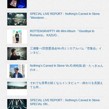
SPECIAL LIVE REPORT：Nothing's Carved In Stone
“Wonderer ...
ROTTENGRAFFTY 4th Mini Album 『Goodbye to
Romance』 KAZUO...
三浦隆一(空想委員会Vo./G.) ソロアルバム『空集合』イ
ンタビ...
Nothing’s Carved In Stone Vo./G.村松拓 続・たっきゅん
のキ...
それでも世界が続くならインタビュー：終わりを見据え
ても尚...
SPECIAL LIVE REPORT：Nothing's Carved In Stone
SPECIAL ON...