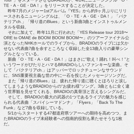
TE・A・GE・DA！』をリリースすることが決定した。
昨年7月のメジャー1stアルバム『YES』から約9ヶ月ぶりにリリ
ースされるニューシングルは、「O・TE・A・GE・DA！」「バク
テリアch.」「帰り道のBlues」という新曲3曲とインストゥルメン
タルを収録。
それに加えて、昨年11月に行われた「YES Release tour 2018〜
ORE to OMAE de BOOM BOOM BOOM〜」のツアーファイナル公
演となったNHKホールでのライブから、BRADIOのライブには欠か
せない代表曲7曲を余すところなく収録した全13曲入りの豪華シン
グルとなっている。
新曲「O・TE・A・GE・DA！」はまさに“歌え！踊れ！叫べ！”と
いうワードがぴたりとハマるBRADIOらしいファンキーな楽曲。そ
して「バクテリアch.」はアッパーでロックチューンなサウンド
に、SNS重要視主義な世の中に一石を投じたメッセージソングだ。
また「帰り道のBlues」は、疲れた帰り道に聴くとほろりと涙し
てしまうようなBRADIOからの“お疲れ様”ソング。3曲ともに全く違
う世界観を見せてくれる、BRADIOの真骨頂と言えるシングルだ。
そして、BRADIOの最大の武器の1つであるライブの魅力を感じ
られる代表曲「スパイシーマドンナ」「Flyers」「Back To The
Funk」など7曲を収録している。
5/1からスタートする47都道府県ツアーへの期待を高めつつ、ま
たBRADIOのライブ未経験者への指南的役割も果たせそうな1枚
だ。