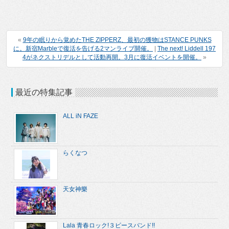
«
9年の眠りから覚めたTHE ZIPPERZ、最初の獲物はSTANCE PUNKS
に。新宿Marbleで復活を告げる2マンライブ開催。
|
The next! Liddell 197
4がネクストリデルとして活動再開。3月に復活イベントを開催。
»
最近の特集記事
ALL iN FAZE
らくなつ
天女神樂
Lala 青春ロック!３ピースバンド!!