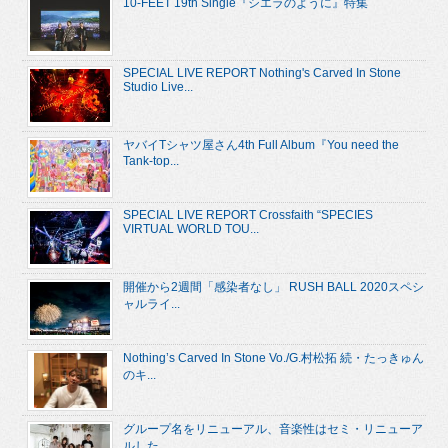
10-FEET 19th Single『シエラのように』特集
SPECIAL LIVE REPORT Nothing's Carved In Stone
Studio Live...
ヤバイTシャツ屋さん4th Full Album『You need the
Tank-top...
SPECIAL LIVE REPORT Crossfaith “SPECIES
VIRTUAL WORLD TOU...
開催から2週間「感染者なし」 RUSH BALL 2020スペシ
ャルライ...
Nothing’s Carved In Stone Vo./G.村松拓 続・たっきゅん
のキ...
グループ名をリニューアル、音楽性はセミ・リニューア
ルした ...