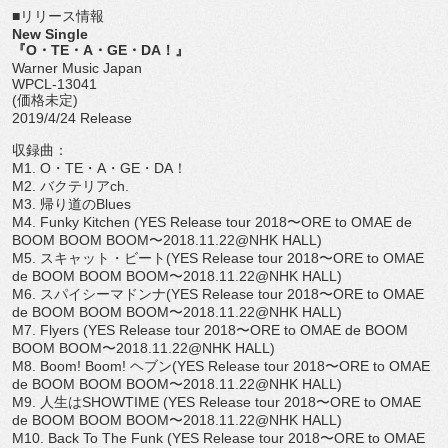
■リリース情報
New Single
『O・TE・A・GE・DA！』
Warner Music Japan
WPCL-13041
(価格未定)
2019/4/24 Release
収録曲：
M1. O・TE・A・GE・DA！
M2. バクテリアch.
M3. 帰り道のBlues
M4. Funky Kitchen (YES Release tour 2018〜ORE to OMAE de
BOOM BOOM BOOM〜2018.11.22@NHK HALL)
M5. スキャット・ビート(YES Release tour 2018〜ORE to OMAE
de BOOM BOOM BOOM〜2018.11.22@NHK HALL)
M6. スパイシーマドンナ(YES Release tour 2018〜ORE to OMAE
de BOOM BOOM BOOM〜2018.11.22@NHK HALL)
M7. Flyers (YES Release tour 2018〜ORE to OMAE de BOOM
BOOM BOOM〜2018.11.22@NHK HALL)
M8. Boom! Boom! ヘブン(YES Release tour 2018〜ORE to OMAE
de BOOM BOOM BOOM〜2018.11.22@NHK HALL)
M9. 人生はSHOWTIME (YES Release tour 2018〜ORE to OMAE
de BOOM BOOM BOOM〜2018.11.22@NHK HALL)
M10. Back To The Funk (YES Release tour 2018〜ORE to OMAE