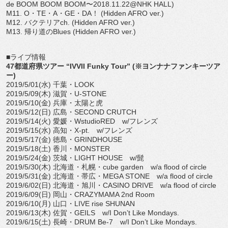
de BOOM BOOM BOOM〜2018.11.22@NHK HALL)
M11. O・TE・A・GE・DA！ (Hidden AFRO ver.)
M12. バクテリアch. (Hidden AFRO ver.)
M13. 帰り道のBlues (Hidden AFRO ver.)
■ライブ情報
47都道府県ツアー “IVVII Funky Tour” (※ヨンナナファンキーツア
ー)
2019/5/01(水) 千葉・LOOK
2019/5/09(木) 滋賀・U-STONE
2019/5/10(金) 兵庫・太陽と虎
2019/5/12(日) 広島・SECOND CRUTCH
2019/5/14(火) 愛媛・WstudioRED w/フレンズ
2019/5/15(水) 高知・X-pt. w/フレンズ
2019/5/17(金) 徳島・GRINDHOUSE
2019/5/18(土) 香川・MONSTER
2019/5/24(金) 茨城・LIGHT HOUSE w/髭
2019/5/30(木) 北海道・札幌・cube garden w/a flood of circle
2019/5/31(金) 北海道・帯広・MEGA STONE w/a flood of circle
2019/6/02(日) 北海道・旭川・CASINO DRIVE w/a flood of circle
2019/6/09(日) 岡山・CRAZYMAMA 2nd Room
2019/6/10(月) 山口・LIVE rise SHUNAN
2019/6/13(木) 佐賀・GEILS w/I Don’t Like Mondays.
2019/6/15(土) 長崎・DRUM Be-7 w/I Don’t Like Mondays.