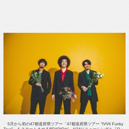
5月から初の47都道府県ツアー「47都道府県ツアー "IVVII Funky
Tour"」をスタートさせるBRADIOが、4/24にニューシングル『O・