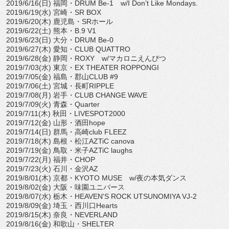
2019/6/16(日) 福岡・DRUM Be-1 w/I Don’t Like Mondays.
2019/6/19(水) 宮崎・SR BOX
2019/6/20(木) 鹿児島・SRホール
2019/6/22(土) 熊本・B.9 V1
2019/6/23(日) 大分・DRUM Be-0
2019/6/27(木) 愛知・CLUB QUATTRO
2019/6/28(金) 静岡・ROXY w/マカロニえんぴつ
2019/7/03(水) 東京・EX THEATER ROPPONGI
2019/7/05(金) 福島・郡山CLUB #9
2019/7/06(土) 宮城・長町RIPPLE
2019/7/08(月) 岩手・CLUB CHANGE WAVE
2019/7/09(火) 青森・Quarter
2019/7/11(木) 秋田・LIVESPOT2000
2019/7/12(金) 山形・酒田hope
2019/7/14(日) 群馬・高崎club FLEEZ
2019/7/18(木) 島根・松江AZTiC canova
2019/7/19(金) 鳥取・米子AZTiC laughs
2019/7/22(月) 福井・CHOP
2019/7/23(火) 石川・金沢AZ
2019/8/01(木) 京都・KYOTO MUSE w/夜の本気ダンス
2019/8/02(金) 大阪・味園ユニバース
2019/8/07(水) 栃木・HEAVEN'S ROCK UTSUNOMIYA VJ-2
2019/8/09(金) 埼玉・西川口Hearts
2019/8/15(木) 奈良・NEVERLAND
2019/8/16(金) 和歌山・SHELTER