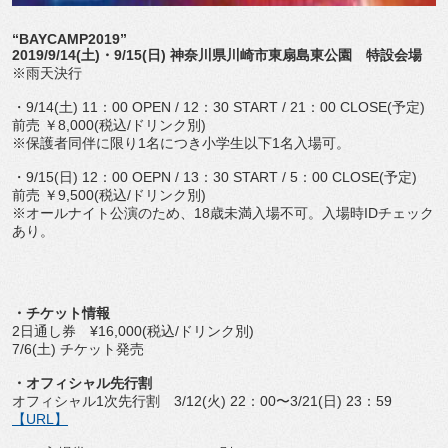
“BAYCAMP2019”
2019/9/14(土)・9/15(日) 神奈川県川崎市東扇島東公園 特設会場
※雨天決行
・9/14(土) 11：00 OPEN / 12：30 START / 21：00 CLOSE(予定)
前売 ￥8,000(税込/ドリンク別)
※保護者同伴に限り1名につき小学生以下1名入場可。
・9/15(日) 12：00 OEPN / 13：30 START / 5：00 CLOSE(予定)
前売 ￥9,500(税込/ドリンク別)
※オールナイト公演のため、18歳未満入場不可。入場時IDチェック
あり。
・チケット情報
2日通し券 ¥16,000(税込/ドリンク別)
7/6(土) チケット発売
・オフィシャル先行割
オフィシャル1次先行割 3/12(火) 22：00〜3/21(日) 23：59
【URL】