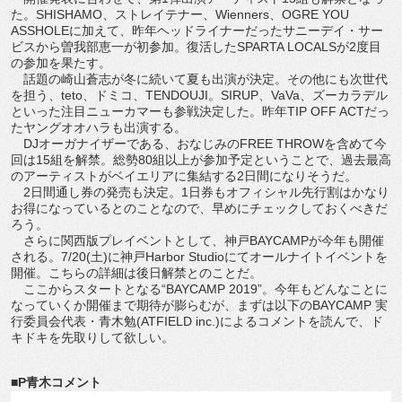
た。SHISHAMO、ストレイテナー、Wienners、OGRE YOU
ASSHOLEに加えて、昨年ヘッドライナーだったサニーデイ・サー
ビスから曽我部恵一が初参加。復活したSPARTA LOCALSが2度目
の参加を果たす。
話題の崎山蒼志が冬に続いて夏も出演が決定。その他にも次世代
を担う、teto、ドミコ、TENDOUJI。SIRUP、VaVa、ズーカラデル
といった注目ニューカマーも参戦決定した。昨年TIP OFF ACTだっ
たヤングオオハラも出演する。
DJオーガナイザーである、おなじみのFREE THROWを含めて今
回は15組を解禁。総勢80組以上が参加予定ということで、過去最高
のアーティストがベイエリアに集結する2日間になりそうだ。
2日間通し券の発売も決定。1日券もオフィシャル先行割はかなり
お得になっているとのことなので、早めにチェックしておくべきだ
ろう。
さらに関西版プレイベントとして、神戸BAYCAMPが今年も開催
される。7/20(土)に神戸Harbor Studioにてオールナイトイベントを
開催。こちらの詳細は後日解禁とのことだ。
ここからスタートとなる“BAYCAMP 2019”。今年もどんなことに
なっていくか開催まで期待が膨らむが、まずは以下のBAYCAMP 実
行委員会代表・青木勉(ATFIELD inc.)によるコメントを読んで、ド
キドキを先取りして欲しい。
■P青木コメント