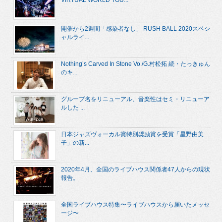
開催から2週間「感染者なし」 RUSH BALL 2020スペシ
ャルライ...
Nothing’s Carved In Stone Vo./G.村松拓 続・たっきゅん
のキ...
グループ名をリニューアル、音楽性はセミ・リニューア
ルした ...
日本ジャズヴォーカル賞特別奨励賞を受賞「星野由美
子」の新...
2020年4月、全国のライブハウス関係者47人からの現状
報告。
全国ライブハウス特集〜ライブハウスから届いたメッセ
ージ〜