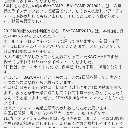
も開催できる事になりました。
8年目となる2月の冬のBAYCAMP「BAYCAMP 201902 」は、次世
代のラインナップといって過言でない、たくさんの新しいアーティ
ストに多数参加してもらいました。そしてとにかく内容が熱かっ
た。動員も最高でした。
2019年9回目の野外開催となる「BAYCAMP2019」は、本格的に初
の2DAYSをやらせていただきます。
オールナイトロックイベントって謳っておりますが、初日デイ開
催、2日目オールナイトとさせていただきます。ということで、初
日は年齢制限はありません。
大人の遊びの楽しみっていう定義になっていたBAYCAMPですが、
親子でも来れる野外ロックイベントになりました。
2日目は、オールナイトなので、例年通りの長丁場、18禁となりま
す。
とはいえ、BAYCAMP というものは、この2日間を通して、大きく
一つのものになれたらと思っています。
やはり朝日を迎えた感動は、初日の出以上の年に1度の感動を刻み
ます。きっと毎年一緒に過ごしてくれてるロックなみなさんもたく
さんいると思います。ぜひ、2DAYS参加をチャレンジしてもらいた
いです。
出演アーティストも過去最高の参加数になるかと思います。
今回2日間通し券というのを発売します。かなりお得です。
1日券もオフィシャル先行割はかなりお得にしました。今回は3段階
の先行割金額設定にしました。より多くの方に参加しやすくしたく