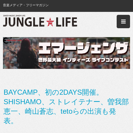
音楽メディア・フリーマガジン
BAYCAMP、初の2DAYS開催。
SHISHAMO、ストレイテナー、曽我部
恵一、崎山蒼志、tetoらの出演も発
表。