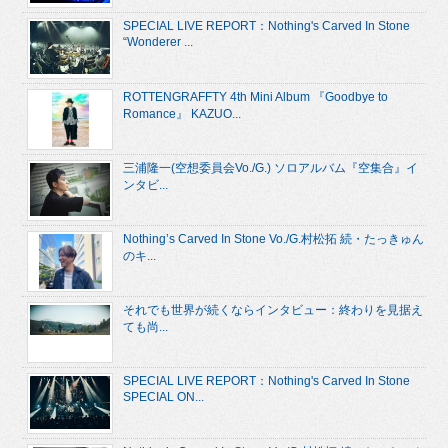
SPECIAL LIVE REPORT：Nothing's Carved In Stone
“Wonderer ...
ROTTENGRAFFTY 4th Mini Album 『Goodbye to
Romance』 KAZUO...
三浦隆一(空想委員会Vo./G.) ソロアルバム『空集合』イ
ンタビ...
Nothing’s Carved In Stone Vo./G.村松拓 続・たっきゅん
のキ...
それでも世界が続くならインタビュー：終わりを見据え
ても尚...
SPECIAL LIVE REPORT：Nothing's Carved In Stone
SPECIAL ON...