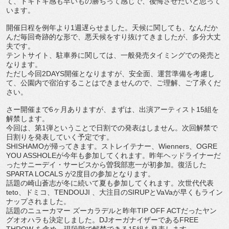
て、ドキドキ感も早いもの勝ちって感じで、後悔させたいと思って
います。
開催日程を例年より1週遅らせました。天候に関しても、なんだか
んだ毎回奇跡的な形で、悪天候をすり抜けてきましたが、多分大丈
夫です。
テントサイト、駐車券に関しては、一般発売タイミングでの発売と
なります。
ただし今回2DAYS開催となりますが、安全面、運営準備を考慮し
て、公園内で宿泊することはできませんので、ご理解、ご了承くだ
さい。
さー開催まで6ヶ月ありますが、まずは、出演アーティスト15組を
解禁します。
今回は、第1弾ということで日割での発表はしません。次回解禁で
日割りを発表していく予定です。
SHISHAMOが帰ってきます。ストレイテナー、Wienners、OGRE
YOU ASSHOLEが今年も参加してくれます。昨年ヘッドライナーだ
ったサニーデイ・サービスから曽我部恵一が初参加。復活した
SPARTA LOCALS が2度目の参加となります。
話題の崎山蒼志が冬に続いて夏も参加してくれます。次世代代表
teto、ドミコ、TENDOUJI 、大注目のSIRUPとVaVaが早くもライン
ナップされました。
話題のニューカマー ズーカラデルと昨年TIP OFF ACTだったヤン
グオオハラも決定しました。DJオーガナイザーであるFREE
THROW を含め、現段階で解禁できる15組を発表します。