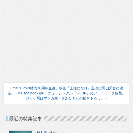
«
the pillows結成30周年企画、映画『王様になれ』主演は岡山天音に決
定。
|
Maison book girl、ニューシングル『SOUP』のアートワーク解禁。
ジャケ写はマンガ家・富沢ひとしの描き下ろし。
»
最近の特集記事
ALL iN FAZE