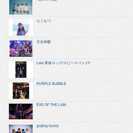
らくなつ
天女神樂
Lala 青春ロック!３ピースバンド!!
PURPLE BUBBLE
EVE OF THE LAIN
grating hunny