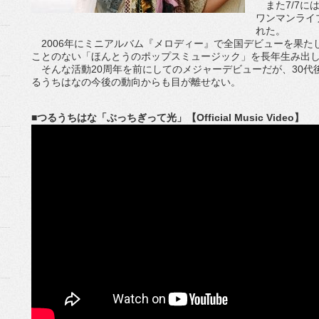
また7/7に
ワンマンライブ
れた。
2006年にミニアルバム『メロディー』で全国デビューを果た
ことのない「ほんとうのポップスミュージック」を長年生み出
そんな活動20周年を前にしてのメジャーデビューだが、30代
るうちはなの今後の動向からも目が離せない。
■つるうちはな「ぶっちぎって光」【Official Music Video】