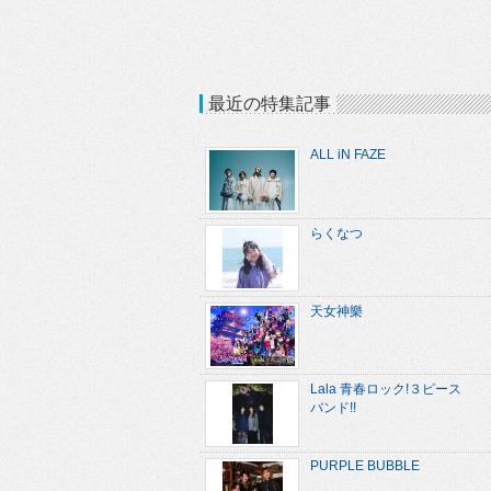
最近の特集記事
ALL iN FAZE
らくなつ
天女神樂
Lala 青春ロック!３ピース
バンド!!
PURPLE BUBBLE