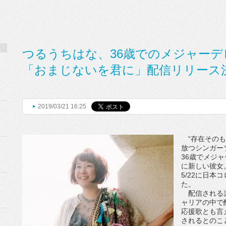
つるうちはな、36歳でのメジャー
「おまじないを君に」配信リリース
2019/03/21 16:25
“存在そのも
放つシンガー
36歳でメジ
に新しい彼女
5/22に日
た。
配信される楽
ャリアの中で
応援歌とも言
されるとのこ