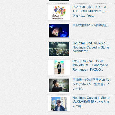
2021/9/8（水）リリース、
THE BOHEMIANS ニュー
アルバム『ess...
京都大作戦2021参戦後記
SPECIAL LIVE REPORT：
Nothing's Carved In Stone
“Wonderer ...
ROTTENGRAFFTY 4th
Mini Album 『Goodbye to
Romance』 KAZUO...
三浦隆一(空想委員会Vo./G.)
ソロアルバム『空集合』イ
ンタビ...
Nothing’s Carved In Stone
Vo./G.村松拓 続・たっきゅ
んのキ...