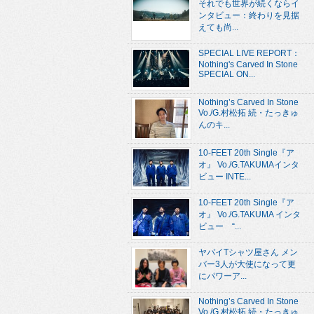
それでも世界が続くならイ
ンタビュー：終わりを見据
えても尚...
SPECIAL LIVE REPORT：
Nothing's Carved In Stone
SPECIAL ON...
Nothing’s Carved In Stone
Vo./G.村松拓 続・たっきゅ
んのキ...
10-FEET 20th Single『ア
オ』 Vo./G.TAKUMAインタ
ビュー INTE...
10-FEET 20th Single『ア
オ』 Vo./G.TAKUMA インタ
ビュー “...
ヤバイTシャツ屋さん メン
バー3人が大使になって更
にパワーア...
Nothing’s Carved In Stone
Vo./G.村松拓 続・たっきゅ