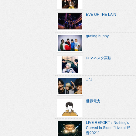
EVE OF THE LAIN
grating hunny
ロマネスク実験
171
世界電力
LIVE REPORT：Nothing's
Carved In Stone “Live at 野
音2021”...