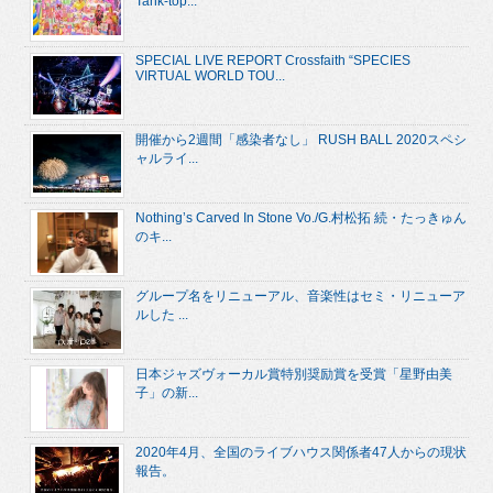
Tank-top...
SPECIAL LIVE REPORT Crossfaith “SPECIES
VIRTUAL WORLD TOU...
開催から2週間「感染者なし」 RUSH BALL 2020スペシ
ャルライ...
Nothing’s Carved In Stone Vo./G.村松拓 続・たっきゅん
のキ...
グループ名をリニューアル、音楽性はセミ・リニューア
ルした ...
日本ジャズヴォーカル賞特別奨励賞を受賞「星野由美
子」の新...
2020年4月、全国のライブハウス関係者47人からの現状
報告。