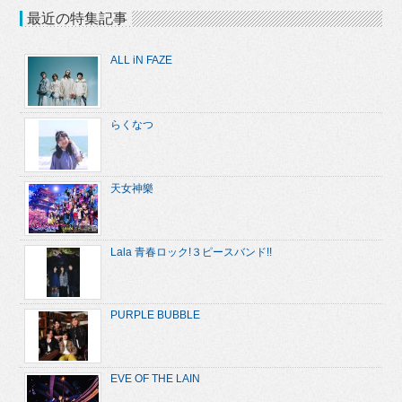
最近の特集記事
ALL iN FAZE
らくなつ
天女神樂
Lala 青春ロック!３ピースバンド!!
PURPLE BUBBLE
EVE OF THE LAIN