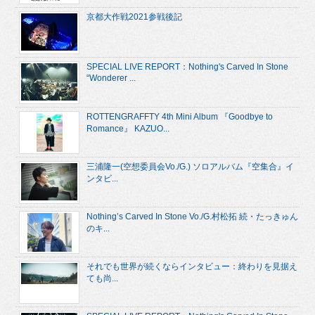
京都大作戦2021参戦後記
SPECIAL LIVE REPORT：Nothing's Carved In Stone
“Wonderer ...
ROTTENGRAFFTY 4th Mini Album 『Goodbye to
Romance』 KAZUO...
三浦隆一(空想委員会Vo./G.) ソロアルバム『空集合』イ
ンタビ...
Nothing’s Carved In Stone Vo./G.村松拓 続・たっきゅん
のキ...
それでも世界が続くならインタビュー：終わりを見据え
ても尚...