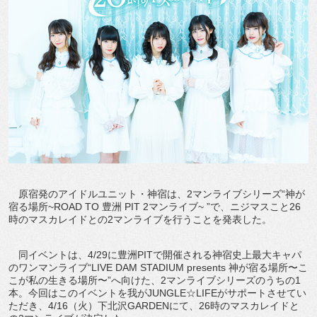
原宿発のアイドルユニット・神宿は、2マンライブシリーズ“神が
宿る場所~ROAD TO 豊洲 PIT 2マンライブ~ ”で、ニジマスこと26
時のマスカレイドとの2マンライブを行うことを発表した。
同イベントは、4/29に豊洲PITで開催される神宿史上最大キャパ
のワンマンライブ“LIVE DAM STADIUM presents 神が宿る場所〜こ
こが私の生きる場所〜”へ向けた、2マンライブシリーズのうちの1
本。今回はこのイベントを我がJUNGLE☆LIFEがサポートさせてい
ただき、4/16（火）下北沢GARDENにて、26時のマスカレイドと