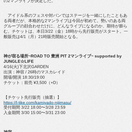
の2マンライブが決定した。
アイドル系のフェスや対バンではステージを一緒にしたこともあ
る両者だが、本格的な2マンライブは今回が初めて。勢いのある両
グループの顔合わせだけに、どんなライブになるのか、期待が膨ら
む。チケットは、本日3/22（金）18時から先行販売がスタート。一
般販売は4/1（月）21時販売開始となる。
神が宿る場所~ROAD TO 豊洲 PIT 2マンライブ~ supported by
JUNGLE☆LIFE
4/16(火)下北沢GARDEN
出演：神宿 / 26時のマスカレイド
開場/開演 18:30/19:00
チケット：前売 ¥3,500（+D）
【チケット先行販売（抽選）】
https://l-tike.com/kamiyado-nijimasu/
受付期間 3/22 18:00〜3/28 23:59
入金期間 3/30 15:00〜3/31 23:00
神宿