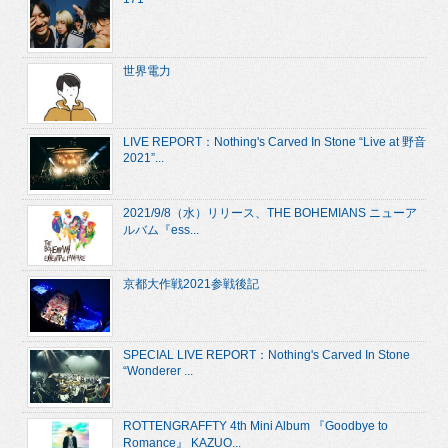
世界電力
LIVE REPORT：Nothing's Carved In Stone “Live at 野音
2021”...
2021/9/8（水）リリース、THE BOHEMIANS ニューア
ルバム『ess...
京都大作戦2021参戦後記
SPECIAL LIVE REPORT：Nothing's Carved In Stone
“Wonderer ...
ROTTENGRAFFTY 4th Mini Album 『Goodbye to
Romance』 KAZUO...