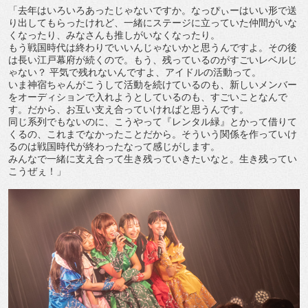
「去年はいろいろあったじゃないですか。なっぴぃーはいい形で送
り出してもらったけれど、一緒にステージに立っていた仲間がいな
くなったり、みなさんも推しがいなくなったり。
もう戦国時代は終わりでいいんじゃないかと思うんですよ。その後
は長い江戸幕府が続くので。もう、残っているのがすごいレベルじ
ゃない？ 平気で残れないんですよ、アイドルの活動って。
いま神宿ちゃんがこうして活動を続けているのも、新しいメンバー
をオーディションで入れようとしているのも、すごいことなんで
す。だから、お互い支え合っていければと思うんです。
同じ系列でもないのに、こうやって『レンタル緑』とかって借りて
くるの、これまでなかったことだから。そういう関係を作っていけ
るのは戦国時代が終わったなって感じがします。
みんなで一緒に支え合って生き残っていきたいなと。生き残ってい
こうぜぇ！」