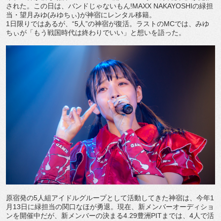
された。この日は、バンドじゃないもん!MAXX NAKAYOSHIの緑担
当・望月みゆ(みゆちぃ)が神宿にレンタル移籍。
1日限りではあるが、“5人”の神宿が復活。ラストのMCでは、みゆ
ちぃが「もう戦国時代は終わりでいい」と想いを語った。
原宿発の5人組アイドルグループとして活動してきた神宿は、今年1
月13日に緑担当の関口なほが勇退。現在、新メンバーオーディショ
ンを開催中だが、新メンバーの決まる4.29豊洲PITまでは、4人で活