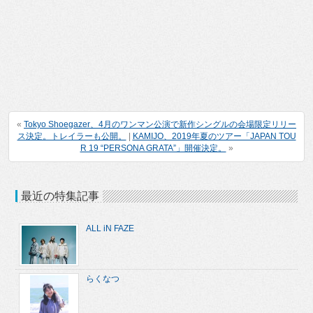
«
Tokyo Shoegazer、4月のワンマン公演で新作シングルの会場限定リリー
ス決定。トレイラーも公開。
|
KAMIJO、2019年夏のツアー「JAPAN TOU
R 19 “PERSONA GRATA”」開催決定。
»
最近の特集記事
ALL iN FAZE
らくなつ