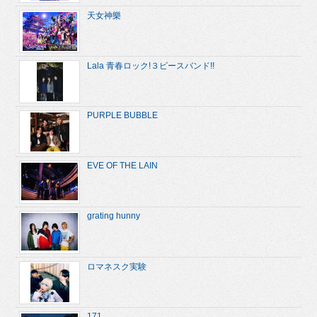
天女神樂
Lala 青春ロック!３ピースバンド!!
PURPLE BUBBLE
EVE OF THE LAIN
grating hunny
ロマネスク実験
171