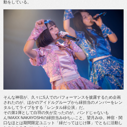
動をしている。
そんな神宿が、久々に5人でのパフォーマンスを披露するため企画
されたのが、ほかのアイドルグループから緑担当のメンバーをレン
タルしてライブをする「レンタル緑公演」だ。
その第1弾として白羽の矢が立ったのが、バンドじゃないも
ん!MAXX NAKAYOSHIの緑担当みゆちぃこと、望月みゆ。神宿・関
口なほとは期間限定ユニット「緑だってはじけ隊」でともに活動し