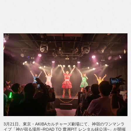
3月21日、東京・AKIBAカルチャーズ劇場にて、神宿のワンマンラ
イブ「神が宿る場所~ROAD TO 豊洲PIT レンタル緑公演~」が開催