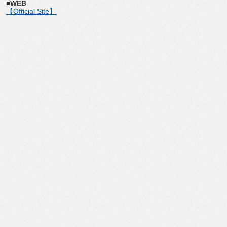
■WEB
【Official Site】