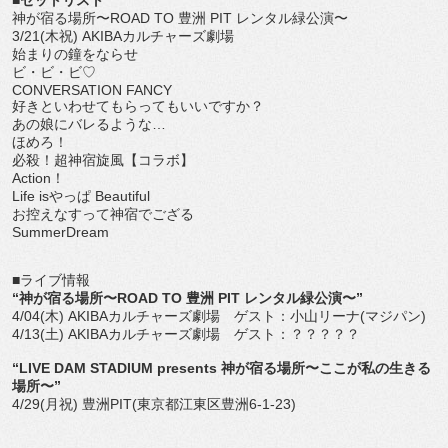
神が宿る場所〜ROAD TO 豊洲 PIT レンタル緑公演〜
3/21(木祝) AKIBAカルチャーズ劇場
始まりの鐘をならせ
ビ・ビ・ビ♡
CONVERSATION FANCY
好きといわせてもらってもいいですか？
あの娘にバレるような…
ほめろ！
必殺！超神宿旋風【コラボ】
Action！
Life isやっぱ Beautiful
お控えなすって神宿でござる
SummerDream
■ライブ情報
“神が宿る場所〜ROAD TO 豊洲 PIT レンタル緑公演〜”
4/04(木) AKIBAカルチャーズ劇場 ゲスト：小山リーナ(マジパン)
4/13(土) AKIBAカルチャーズ劇場 ゲスト：？？？？？
“LIVE DAM STADIUM presents 神が宿る場所〜ここが私の生きる
場所〜”
4/29(月祝) 豊洲PIT(東京都江東区豊洲6-1-23)