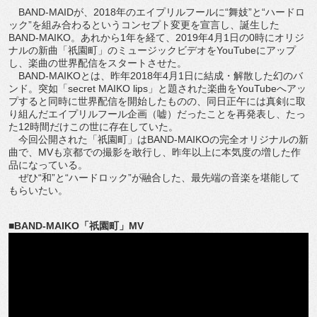
BAND-MAIDが、2018年のエイプリルフールに“舞妓”と“ハードロ
ック”を組み合わるというコンセプト変更を宣言し、誕生した
BAND-MAIKO。あれから1年を経て、2019年4月1日の0時にオリジ
ナルの新曲「祇園町」のミュージックビデオをYouTubeにアップ
し、楽曲の世界配信をスタートさせた。
BAND-MAIKOとは、昨年2018年4月1日に結成・解散した幻のバ
ンド。突如「secret MAIKO lips」と題された楽曲をYouTubeへアッ
プすると同時に世界配信を開始したものの、同日正午には真剣に取
り組んだエイプリルフール企画（嘘）だったことを再発表し、たっ
た12時間だけこの世に存在していた。
今回公開された「祇園町」はBAND-MAIKOの完全オリジナルの新
曲で、MVも京都での撮影を敢行し、昨年以上に本気度の増した作
品になっている。
ぜひ“和”と“ハードロック”が融合した、最先端の音楽を堪能して
もらいたい。
■BAND-MAIKO「祇園町」MV