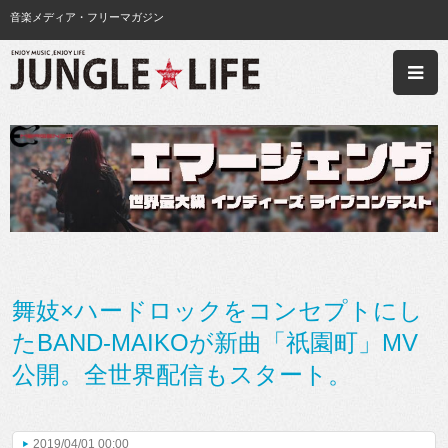
音楽メディア・フリーマガジン
舞妓×ハードロックをコンセプトにし
たBAND-MAIKOが新曲「祇園町」MV
公開。全世界配信もスタート。
2019/04/01 00:00