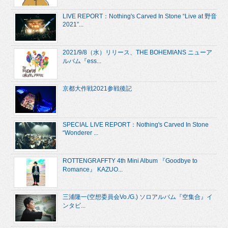
LIVE REPORT：Nothing's Carved In Stone “Live at 野音
2021”...
2021/9/8（水）リリース、THE BOHEMIANS ニューア
ルバム『ess...
京都大作戦2021参戦後記
SPECIAL LIVE REPORT：Nothing's Carved In Stone
“Wonderer ...
ROTTENGRAFFTY 4th Mini Album 『Goodbye to
Romance』 KAZUO...
三浦隆一(空想委員会Vo./G.) ソロアルバム『空集合』イ
ンタビ...