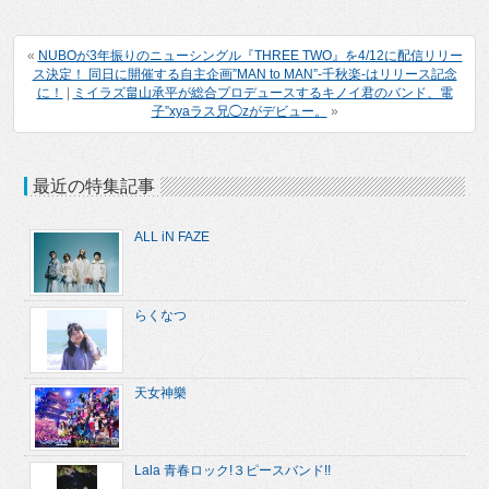
«
NUBOが3年振りのニューシングル『THREE TWO』を4/12に配信リリー
ス決定！ 同日に開催する自主企画”MAN to MAN”-千秋楽-はリリース記念
に！
|
ミイラズ畠山承平が総合プロデュースするキノイ君のバンド、電
子”xyaラス兄◯zがデビュー。
»
最近の特集記事
ALL iN FAZE
らくなつ
天女神樂
Lala 青春ロック!３ピースバンド!!