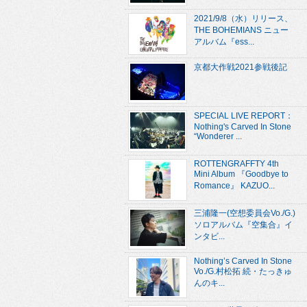
2021/9/8（水）リリース、
THE BOHEMIANS ニュー
アルバム『ess...
京都大作戦2021参戦後記
SPECIAL LIVE REPORT：
Nothing's Carved In Stone
“Wonderer ...
ROTTENGRAFFTY 4th
Mini Album 『Goodbye to
Romance』 KAZUO...
三浦隆一(空想委員会Vo./G.)
ソロアルバム『空集合』イ
ンタビ...
Nothing’s Carved In Stone
Vo./G.村松拓 続・たっきゅ
んのキ...