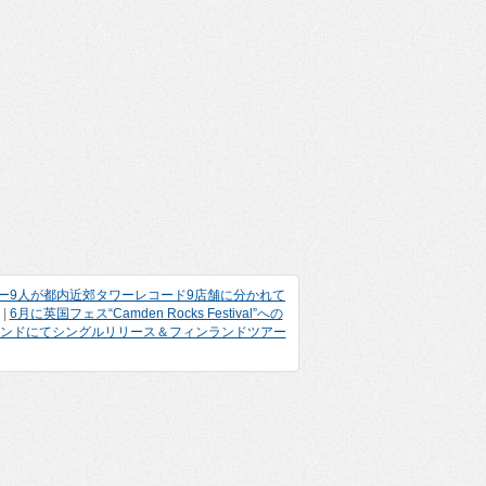
ンバー9人が都内近郊タワーレコード9店舗に分かれて
|
6月に英国フェス“Camden Rocks Festival”への
ランドにてシングルリリース＆フィンランドツアー