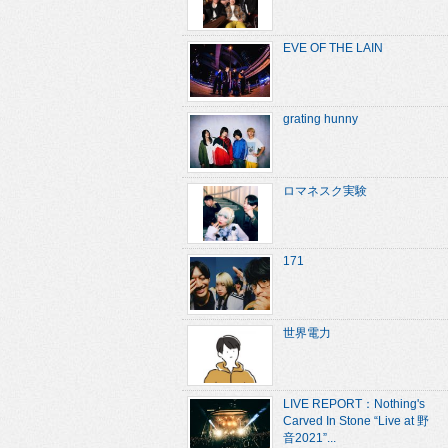
EVE OF THE LAIN
grating hunny
ロマネスク実験
171
世界電力
LIVE REPORT：Nothing's
Carved In Stone “Live at 野
音2021”...