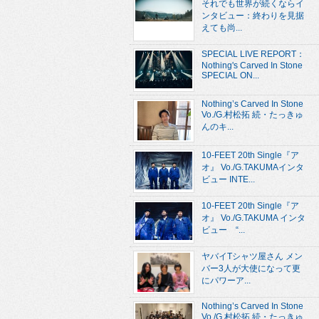
それでも世界が続くならイ
ンタビュー：終わりを見据
えても尚...
SPECIAL LIVE REPORT：
Nothing's Carved In Stone
SPECIAL ON...
Nothing’s Carved In Stone
Vo./G.村松拓 続・たっきゅ
んのキ...
10-FEET 20th Single『ア
オ』 Vo./G.TAKUMAインタ
ビュー INTE...
10-FEET 20th Single『ア
オ』 Vo./G.TAKUMA インタ
ビュー “...
ヤバイTシャツ屋さん メン
バー3人が大使になって更
にパワーア...
Nothing’s Carved In Stone
Vo./G.村松拓 続・たっきゅ