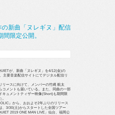
と共作の新曲「ヌレギヌ」配信
期間限定公開。
QUIETが、新曲「ヌレギヌ」を4/12(金)の
より、主要音楽配信サイトにてデジタル配信リ
リースに向けて、メンバーの竹縄 航太
Pf.)からコメントも届いている。また、同曲の一部
キュメントティザー映像(Short)も期間限
た。
HOLIC』から、おおよそ2年ぶりのリリース
、3/30(土)からスタートした全国ツアー
QUIET 2019 ONE MAN LIVE」仙台、福岡公