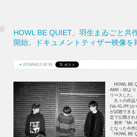
HOWL BE QUIET、羽生まゐご
開始。ドキュメントティザー映像を
2019/04/12 00:39
HOWL BE 
AM0：00
リースした。
久々の作品リ
(Vo./G./
が試聴できるド
定で公開され
前作『Mr. 
となった今作は
「HOWL BE 