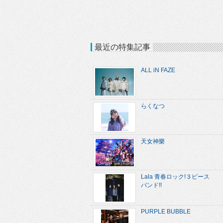
最近の特集記事
ALL iN FAZE
らくなつ
天女神樂
Lala 青春ロック!３ピース
バンド!!
PURPLE BUBBLE