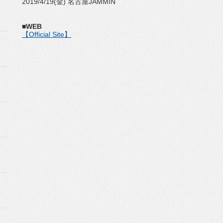
2019/4/19(金) 名古屋JAMMIN
■WEB
【Official Site】