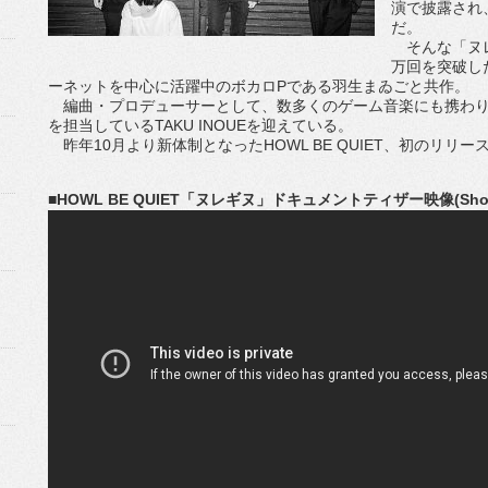
演で披露され
だ。
そんな「ヌレギ
万回を突破し
ーネットを中心に活躍中のボカロPである羽生まゐごと共作。
編曲・プロデューサーとして、数多くのゲーム音楽にも携わり、
を担当しているTAKU INOUEを迎えている。
昨年10月より新体制となったHOWL BE QUIET、初のリ
■HOWL BE QUIET「ヌレギヌ」ドキュメントティザー映像(Short 