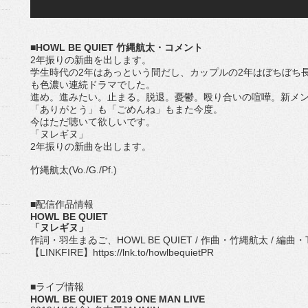
■HOWL BE QUIET 竹縄航太・コメント
2年振りの新曲を出します。
学生時代の2年はあっという間だし、カップルの2年はぼちぼち
も色濃い連続ドラマでした。
進め。進みたい。止まる。脱退。憂鬱。殴り合いの喧嘩。新メ
「ありがとう」も「ごめんね」もまた今度。
今はただ聴いて欲しいです。
「ヌレギヌ」
2年振りの新曲を出します。
竹縄航太(Vo./G./Pf.)
■配信作品情報
HOWL BE QUIET
「ヌレギヌ」
作詞・羽生まゐご、HOWL BE QUIET / 作曲・竹縄航太 / 編曲・TAK
【LINKFIRE】https://lnk.to/howlbequietPR
■ライブ情報
HOWL BE QUIET 2019 ONE MAN LIVE