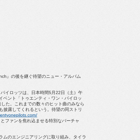
nch
』の後を継ぐ待望のニュー・アルバム
・
パイロッツは、日本時間
5
月
22
日（土）午
イベント「
トゥエンティ・ワン・パイロッ
表した。
これまでの数々のヒット曲のみなら
も披露してくれるという。
待望の同ストリ
twentyonepilots.
com/
々とファンを焦れ込ませる特別なバー
チャ
ラムのエンジニアリン
グに取り組み、
タイラ