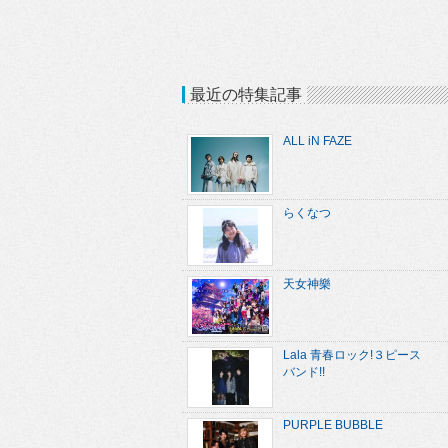
最近の特集記事
ALL iN FAZE
らくなつ
天女神樂
Lala 青春ロック!３ピース
バンド!!
PURPLE BUBBLE