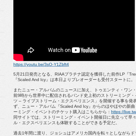
https://youtu.be/3sO-Y1Zbft4
5
月
21
日発売となる、
RIAA
プラチナ認定を獲得した前作
LP
『
Tre
『
Scale
d And Icy
』は本日よりプレオーダーも受付スタートに。
またニュー・アルバムのニュースに加え、トゥエンティ・ワン
前
9
時から世界中に配
信されるバンド史上初のストリーミング・
ツ
–
ライブストリーム・
エクスペリエンス」を開催する事を発
ず、ニュー・アルバム『
Sca
led And Icy
』からのほやほやの新曲
ーミング・イベントのチケット購入はこちらから：
https://live.
同サイトでは、ストリーミング・
イベント開催日に先立って早
ル・エクスペリエンスも体験することができる予定だ。
過去
1
年間に渡り、
ジョシュはアメリカ国内を転々としながらド