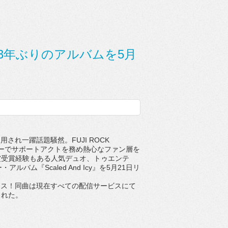
3年ぶりのアルバムを5月
起用され一躍話題騒然。
FUJI ROCK
ーでサポートアクトを務め熱心なファン層を
賞受賞経験もある人
気デュオ、トゥエンテ
ー・アルバム『
Scaled And Icy
』を
5
月
21
日リ
ース！
同曲は現在すべての配信サービスにて
された。