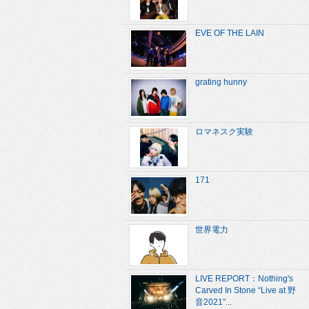
EVE OF THE LAIN
grating hunny
ロマネスク実験
171
世界電力
LIVE REPORT：Nothing's
Carved In Stone “Live at 野
音2021”...