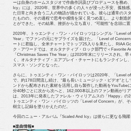
ーは自身のホームスタジオで作曲作詞及びプロデュースを務
め
Icy
』には、
2020
年、世界中の多くの人々が浸った不安、
孤独感
た日常と向き合う二人の物語が描かれている。
彼らは通常のス
たもの
の、その過程で思考や感情を深く見つめ直し、
より創造
とができた。
その結果、挫折から立ち直り、
“
可能性
”
を念頭に置
2020
年、トゥエンティ・ワン・パイロッツはシングル「
Lev
el o
Year
」でファンの元にサプライズを届けた。「
Level of Concern
ートに君臨し、全米チャートでトップ
25
入りを果たし、
RI
AA Go
ク・アワードでは、
オルタナティブ・ロック部門で＜
Favorite Ar
「
Christmas Saves The Year
」は
2020
年末にリリースされ、
早
く、
オルタナティブ・エアプレイ・チャートにもランクインし
スマス・ソングとなった。
さらに、トゥエンティ・ワン・パイロッツは
2020
年、「
Lev
el o
で、約
1
78
日間流し続け、
“
最も長いミュージック・ビデオ
”
とし
ンドから配布された素材を活用し自ら製作した動画を
Y
ouTube
分
40
秒
ごとに次から次へと、
162,000
本以上のファン動画がリア
は、
2013
年に発表した
ファレル・ウィリアムスの「
Happy
」の
2
トゥエンティ・ワン・パイロッツの「
L
evel of Concern
」が、そ
樹立し記録を塗りかえたのだ。
今回のニュー・アルバム『
Scaled And Icy
』
は彼らに更なる飛躍
■
楽曲情報
■