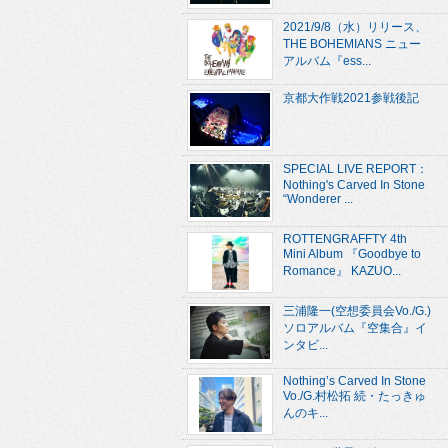
2021/9/8（水）リリース、
THE BOHEMIANS ニュー
アルバム『ess...
京都大作戦2021参戦後記
SPECIAL LIVE REPORT：
Nothing's Carved In Stone
“Wonderer ...
ROTTENGRAFFTY 4th
Mini Album 『Goodbye to
Romance』 KAZUO...
三浦隆一(空想委員会Vo./G.)
ソロアルバム『空集合』イ
ンタビ...
Nothing’s Carved In Stone
Vo./G.村松拓 続・たっきゅ
んのキ...