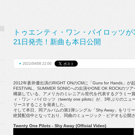
トゥエンティ・ワン・パイロッツが
21日発売！新曲も本日公開
2021/04/08 22:00
2012
年蒼井優出演の
RIGHT ON
の
CM
に「
Guns for Hands
」が
FESTIVAL
、
SUMMER SONIC
への出演や
ONE OK ROCK
のツア
構築し
ている、
アメリカのミレニアル世代を代表するグラミー
ィ・ワン・パイロッツ（
twenty one pilots
）が、
3
年ぶりのニュ
リースすることを発表した。
そして本日、同アルバムの第
1
弾シングル「
Shy Away
」をリリ
絶賛配信中となっており、
同曲のミュージック・ビデオも公開
Twenty One Pilots - Shy Away (Official Video)