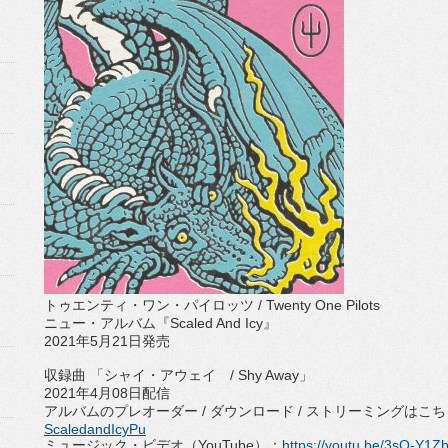
トゥエンティ・ワン・パイロッツ
/ Twenty One Pilots
ニュー・アルバム『
Scaled And Icy
』
2021
年
5
月
21
日発売
収録曲 「シャイ・アウェイ
/ Shy Away
」
2021
年
4
月
08
日配信
アルバムのプレオーダー
/
ダウンロード
/
ストリーミング
はこち
ScaledandIcyPu
ミュージック・ビデオ（
YouTube
）：
https://
youtu.be/3sO-Y1Zb