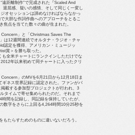
、
“
遠距離制作
”
で完成された『
Scaled And
、退屈感、疑いの感情、
そして同じく一変し
タジオセッションは諦めなければならなかっ
的で大胆な作詞作曲へのアプローチをとるこ
き焦点を当て
た数々の曲が生まれた。
f Concern
」と「
Christmas Saves The
」は
12
週間連続でオルタナ・ラジオ・
チャ
ld
認定を獲得、アメリカン・ミュージッ
tist
賞＞を勝ち取った。
くも全米チャートにランクインしただけでな
、
201
2
年以来初めて同チャートに入ったクリ
f Concern
」の
MV
を
6
月
21
日から
12
月
18
日ま
てギネ
ス世界記録に認定された。
ファンがバ
に掲載する参加型プロジェクトが行われ、
3
ル
タイムで寄せ集められたのだ。それまで
4
時間を記録し、
同記録を保持していたが、
の数字をさらに上回る
4,264
時間
10
分
25
秒を
をもたらすためのものに違いないだろう。