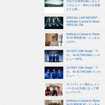
それでも世界が続くならイ
ンタビュー：終わりを見据
えても尚...
SPECIAL LIVE REPORT：
Nothing's Carved In Stone
SPECIAL ON...
Nothing’s Carved In Stone
Vo./G.村松拓 続・たっきゅ
んのキ...
10-FEET 20th Single『ア
オ』 Vo./G.TAKUMAインタ
ビュー INTE...
10-FEET 20th Single『ア
オ』 Vo./G.TAKUMA インタ
ビュー “...
ヤバイTシャツ屋さん メン
バー3人が大使になって更
にパワーア...
Nothing’s Carved In Stone
Vo./G.村松拓 続・たっきゅ