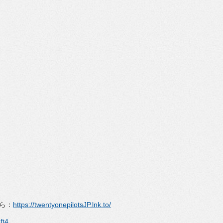
ら：
https://
twentyonepilotsJP.lnk.to/
ft4