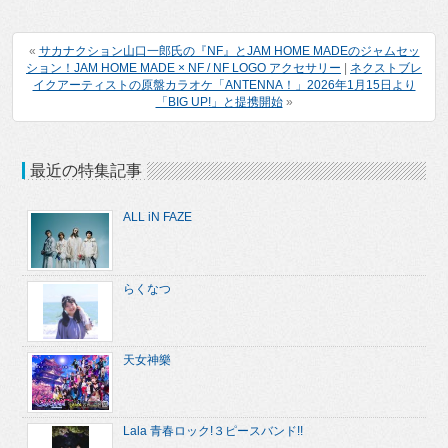
«
サカナクション山口一郎氏の『NF』とJAM HOME MADEのジャムセッ
ション！JAM HOME MADE × NF / NF LOGO アクセサリー
|
ネクストブレ
イクアーティストの原盤カラオケ「ANTENNA！」2026年1月15日より
「BIG UP!」と提携開始
»
最近の特集記事
ALL iN FAZE
らくなつ
天女神樂
Lala 青春ロック!３ピースバンド!!