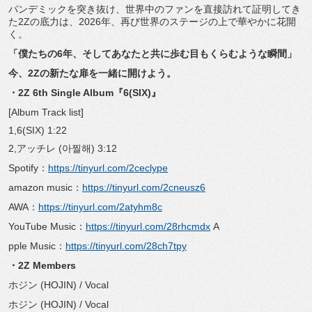
パンデミックを突き抜け、
世界中のファンを直接訪れて証明してき
た2Zの底力は、
2026年、再び世界のステージの上で華やかに花開
く。
「僕たちの6年、そしてあなたと共に歩む目もくらむような瞬間」
今、2Zの新たな扉を一緒に開けよう。
・2Z 6th Single Album『6(SIX)』
[Album Track list]
1,6(SIX) 1:22
2,アッチレ (아찔해) 3:12
Spotify：
https://tinyurl.com/
2ceclype
amazon music：
https://tinyurl.com/
2cneusz6
AWA：
https://tinyurl.com/
2atyhm8c
YouTube Music：
https://tinyurl.com/
28rhcmdx
A
pple Music：
https://tinyurl.com/
28ch7tpy
・2Z Members
ホジン (HOJIN) / Vocal
ホジン (HOJIN) / Vocal