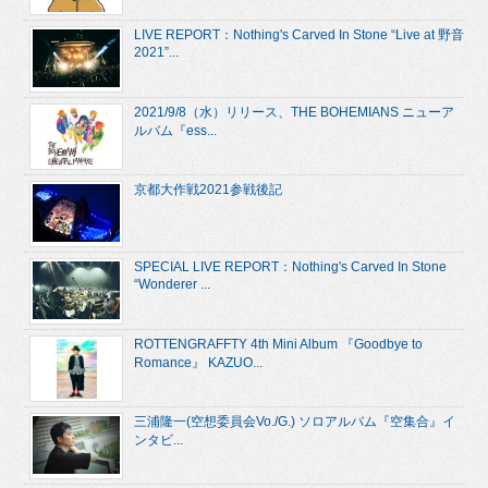
LIVE REPORT：Nothing's Carved In Stone “Live at 野音
2021”...
2021/9/8（水）リリース、THE BOHEMIANS ニューア
ルバム『ess...
京都大作戦2021参戦後記
SPECIAL LIVE REPORT：Nothing's Carved In Stone
“Wonderer ...
ROTTENGRAFFTY 4th Mini Album 『Goodbye to
Romance』 KAZUO...
三浦隆一(空想委員会Vo./G.) ソロアルバム『空集合』イ
ンタビ...