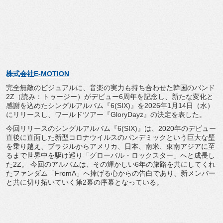
株式会社E-MOTION
完全無敵のビジュアルに、音楽の実力も持ち合わせた韓国のバンド
2Z（読み：トゥージー）がデビュー6周年を記念し、
新たな変化と
感謝を込めたシングルアルバム『6(SIX)』
を2026年1月14日（水）
にリリースし、ワールドツアー『
GloryDayz』の決定を表した。
今回リリースのシングルアルバム『6(SIX)』は、
2020年のデビュー
直後に直面した新型コロナウイルスのパンデ
ミックという巨大な壁
を乗り越え、ブラジルからアメリカ、日本、
南米、東南アジアに至
るまで世界中を駆け巡り「グローバル・
ロックスター」へと成長し
た2Z。 今回のアルバムは、
その輝かしい6年の旅路を共にしてくれ
たファンダム「
FromA」へ捧げる心からの告白であり、
新メンバー
と共に切り拓いていく第2幕の序幕となっている。