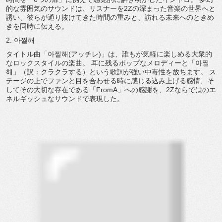
的な雰囲気のサウンドは、
リスナーを2Zの深まった音楽の世界へと
誘い、
彼らが通り抜けてきた時間の重みと、
訪れる未来へのときめ
きを同時に伝える。
2. 아찔해
タイトル曲「아찔해(アッチレ)」は、
誰もが気軽に楽しめる大衆的
なロックスタイルの楽曲。 耳に残るポップなメロディーと「아찔
해」（訳：クラクラする）
という歌詞が強い中毒性を放ちます。 ス
テージの上でファンと目を合わせる時に感じる込み上げる感情、
そ
してその大切な存在である「FromA」への感謝を、
2Zならではのエ
ネルギッシュなサウンドで表現した。