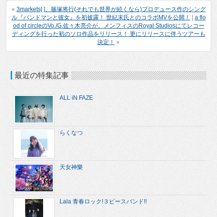
«
3markets[ ]、篠塚将行(それでも世界が続くなら)プロデュース作のシング
ル『バンドマンと彼女』を初披露！ 世紀末氏とのコラボMVを公開！
|
a flo
od of circleのVo./G.佐々木亮介が、メンフィスのRoyal Studiosにてレコー
ディングを行った初のソロ作品をリリース！ 更にリリースに伴うツアーも
決定！
»
最近の特集記事
ALL iN FAZE
らくなつ
天女神樂
Lala 青春ロック!３ピースバンド!!