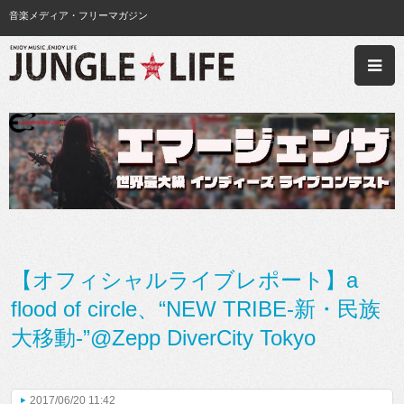
音楽メディア・フリーマガジン
【オフィシャルライブレポート】a
flood of circle、“NEW TRIBE-新・民族
大移動-”@Zepp DiverCity Tokyo
2017/06/20 11:42