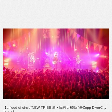
【a flood of circle“NEW TRIBE-新・民族大移動-”@Zepp DiverCity
Tokyo】