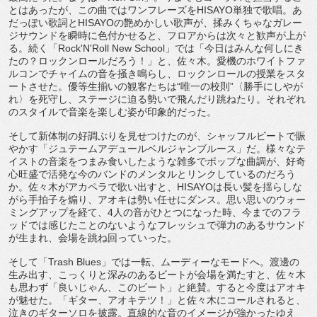
とはあったが、この曲ではワンフレーズをHISAYO単独で歌唱。あ
だっぽい歌詞とHISAYOの艶めかしい歌声が、揉みくちゃなガレー
ジサウンドを瞬時に色付かせると、フロアからは次々と歓声が上が
る。続く「Rock'N'Roll New School」では「今日はみんな何しにき
たの？ロックンロールだろう！」と、佐々木。愛機のホワイトファ
ルコンでチャイムの音を掻き鳴らし、ロックンロールの授業をスタ
ートさせた。優等生揃いの観客たちは“唯一の校則”〈勝手にしやが
れ〉を死守し、ステージに迫る勢いで飛んだり跳ねたり。それぞれ
のスタイルで音楽を楽しむ姿が印象的だった。
そして新体制の好調ぶりを見せつけたのが、シャッフルビートで賑
やかす「ジュテームアデュールベルジャンブルース」だ。様々なテ
イストの音楽をつまみ食いしたような雑多でポップな曲調が、好奇
心旺盛で活発な今のバンドのメンタルとリンクしているのだろう
か。佐々木がアカペラで歌い出すと、HISAYOは長い髪を揺らしな
がら手拍子を煽り、アオキは勢い任せにダンス。思い思いのウォー
ミングアップを経て、4人の音がひとつになった時、今までのフラ
ッドでは感じたことのないようなフレッシュで弾力のあるサウンド
が生まれ、会場を跳ね回っていった。
そして「Trash Blues」では一転、ムーディーなモードへ。渡邊の
生み出す、こっくりと深みのあるビートが会場を満たすと、佐々木
も思わず「良いじゃん、このビート」と絶賛。すると今度はアオキ
が魅せた。「ギター、アオキテツ！」と佐々木にコールされると、
泣きのギターソロを披露。直線的な音のイメージが強かったゆえ