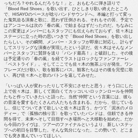
っちだろ？やれるんだろうな！」と、おもむろに弾き語りで
「Blood Red Shoes」を歌い出す。ひとしきり歌い終えたところ
で、HISAYOのベースが唸りバンドサウンドへ。本編と打って変っ
た鬼気迫る演奏と歌に、思わず圧倒される。それもその筈、予定で
はアンコールは次の「春の嵐」で始まるはずだったのだ。ちなみに
この変更はメンバーにもスタッフにも伝えられておらず、佐々木は
ステージに立った時の思いつきで「Blood Red Shoes」を歌い出し
たらしい。その瞬間、メンバー・スタッフが即座に対応し、計らず
してスリリングな演奏が実現したという訳だ。佐々木はそんなメン
バーとスタッフに賛辞を送り「バンド最高！」と破顔した。その後
は予定通りの「春の嵐」を経てラストはロックなファンファーレ
「ベストライド」。そしてここでも佐々木の無茶ぶりが発生。ワン
フレーズだけ歌い、歌を観客にパス。観客たちはその後を完璧に歌
い、再び佐々木へと歌のバトンを返してみせた。
「いっぱい人が変わったりして不安にさせたと思う」そう口にした
上で佐々木は、新しくて面白くてカッコいいロックンロールを仲間
たちと作っていきたいと語った。当然“仲間”という言葉には、彼ら
の音楽を愛するたくさんの人たちも含まれる。だから、信じている
し、信じてついてきて欲しいと佐々木は言う。かつて「泥水のメロ
ディー」で〈孤独の独り言〉を歌っていたバンドは、信頼できる仲
間を得て、未来へそして目指すべき場所へと大移動を始めた。だか
ら今回のライヴは、ツアーのファイナルというより、新しいステッ
プへの初日を目撃した。そんな気分になった。この勢いで、どこま
でも突き進んでいってほしい。