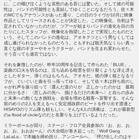
に、この咽び泣くような哀愁のある音には驚いた。そして彼の可能
性は、バンドの可能性とも直結してゆくことになるだろう。佐々木
のMCでもアナウンスがあった通り、この日のライヴが10月に映像
作品としてリリースされることが決定した。この映像化、当初は予
定されていなかったのだが、ツアーが始まりバンドの進化を目の当
たりにしたスタッフが、映像化を熱望したことで実現したものだと
いう。そしてこのバンドの進化は、アオキテツという男なくしては
成し遂げられなかったものだろう。ともすれば能天気なくらい真っ
直ぐな彼のギターやキャラクターが、バンドを生まれ変わらせた。
そう言っても過言ではない。
それを象徴したのが、昨年10周年を記念して作られた「BLUE」。
楽曲の口火を切るのは、立ち込める暗雲を切り裂くような冴え冴え
としたギター。弾くのはもちろん、アオキだ。彼の弾く核となるリ
フが、ぐいぐいと曲を引っ張ってゆく。そして佐々木は持ち前のし
ゃがれ声を振り絞って〈選んだ道のりが 正しかったのかは 最期
に分かるさ〉〈悲しみの先へ 描けるだけの未来へ〉と自らの歩み
と未来への飽くなき挑戦を、会場を埋める観客へ宣誓する。そんな
前のめりの2人を支えるべく安定感抜群のビートを作り出す渡邊と
HISAYOのリズム隊も頼もしい。そんな4人の演奏は、これが最新型
のa flood of circleなのだと名乗りを上げているようだった。
ミラーボールが回り、ステージ・フロア全員参加の〈お、お、お、
お、お、おおおーん〉の大合唱が巻き起こった「Wolf Gang
LaLaLa」で本編を締め括り、アンコールへ。「呼び出したのはそ