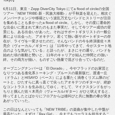
6月11日、東京・Zepp DiverCity Tokyo にてa flood of circleの全国
ツアー「NEW TRIBE-新・民族大移動-」が千秋楽を迎えた。相次ぐ
メンバーチェンジや移籍という波乱万丈なバンドヒストリーが注目
を集めることも多かったa flood of circle。しかし、その度に運命的
な出会いに恵まれて来たのもまた事実だ。そして今ツアー成功の背
景にも、ある出会いがあった。それはサポートギタリストの一般公
募により出会った、アオキテツ。若くて熱い新サポートギターの存
在が、ライヴを一変させたのだ。そんなバンドの今を終演後佐々木
亮介（ヴォーカル／ギター）は「11年やってきて、今がスタート地
点のような気がしている」と語ったが、まさにその通り。バンドを
始めた頃の衝動と勢いと、11年のキャリアが結んだ仲間との強い
絆。その両方が揃い、ものすごい熱量で混ざり合っているのだ。
オープニングナンバーは「El Dorado」。今やフラッドのお家芸と
なりつつある進化系トーキング・ブルースの最新版だ。渡邊一丘
（ドラム）とHISAYO（ベース）による重たく渦巻くリズム隊のビ
ートと、ひたすらに真っ直ぐで尖ったアオキテツのギターが、絶妙
なコントラストを生み出してゆく。そして、マイクスタンドをがっ
ちりと掴んだ佐々木亮介（ヴォーカル/ギター）がひと吠えすると、
待ってましたとばかりにフロアからは雄叫びと共に無数の拳が突き
あがっていった。
この日はなんといっても『NEW TRIBE』の楽曲が集中した中盤が
最高だった。まずは「Rex Girl」。今までもコーラスを担当するこ