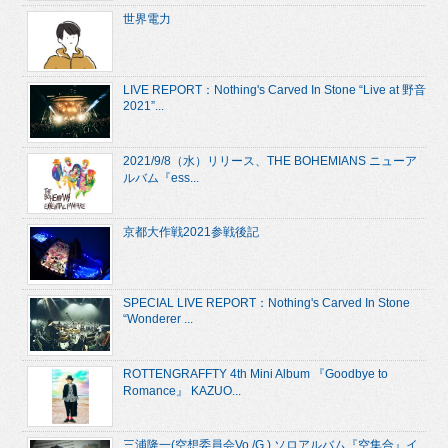
世界電力
LIVE REPORT：Nothing's Carved In Stone “Live at 野音
2021”...
2021/9/8（水）リリース、THE BOHEMIANS ニューア
ルバム『ess...
京都大作戦2021参戦後記
SPECIAL LIVE REPORT：Nothing's Carved In Stone
“Wonderer ...
ROTTENGRAFFTY 4th Mini Album 『Goodbye to
Romance』 KAZUO...
三浦隆一(空想委員会Vo./G.) ソロアルバム『空集合』イ