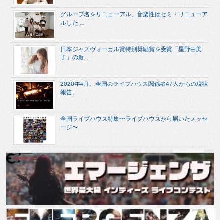
グループ名をリニューアル、音楽性はセミ・リニューア
ルした ...
日本ジャズヴォーカル賞特別奨励賞を受賞「星野由美
子」の新...
2020年4月、全国のライブハウス関係者47人からの現状
報告。
全国ライブハウス特集〜ライブハウスから届いたメッセ
ージ〜