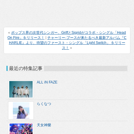
«
ポップス界の次世代シンガー、GriffとSigridがコラボ・シングル「Head
On Fire」をリリース！
|
チャーリー·プースが来たるべき最新アルバム『C
HARLIE』より、待望のファースト・シングル「Light Switch」 をリリー
ス！
»
最近の特集記事
ALL iN FAZE
らくなつ
天女神樂