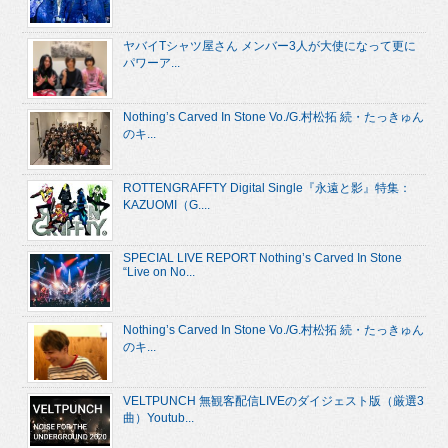
ヤバイTシャツ屋さん メンバー3人が大使になって更に
パワーア...
Nothing’s Carved In Stone Vo./G.村松拓 続・たっきゅん
のキ...
ROTTENGRAFFTY Digital Single『永遠と影』特集：
KAZUOMI（G....
SPECIAL LIVE REPORT Nothing’s Carved In Stone
“Live on No...
Nothing’s Carved In Stone Vo./G.村松拓 続・たっきゅん
のキ...
VELTPUNCH 無観客配信LIVEのダイジェスト版（厳選3
曲）Youtub...