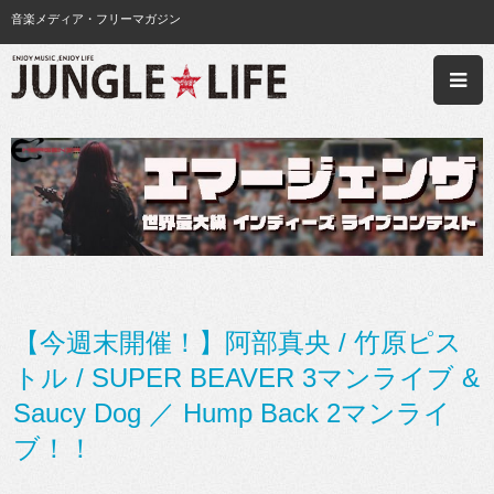
音楽メディア・フリーマガジン
【今週末開催！】阿部真央 / 竹原ピス
トル / SUPER BEAVER 3マンライブ &
Saucy Dog ／ Hump Back 2マンライ
ブ！！