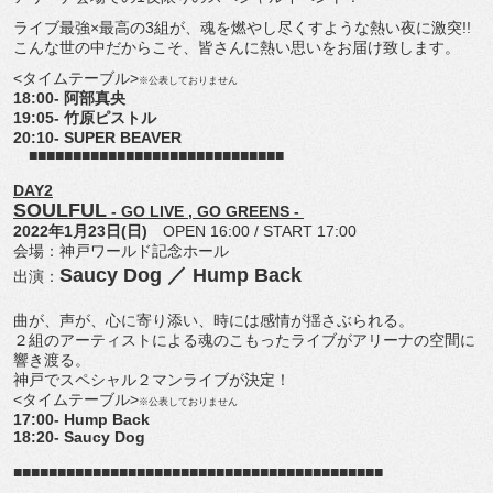
ライブ最強×最高の3組が、
魂を燃やし尽くすような熱い夜に激突!!
こんな世の中だからこそ、皆さんに熱い思いをお届け致します。
<タイムテーブル>
※公表しておりません
18:00- 阿部真央
19:05- 竹原ピストル
20:10- SUPER BEAVER
■■■■■■■■■■■■■■■■■■■■■■■■■■■■■
DAY2
SOULFUL
- GO LIVE , GO GREENS -
2022年1月23日(日)
OPEN 16:00 / START 17:00
会場：神戸ワールド記念ホール
Saucy Dog ／ Hump Back
出演：
曲が、声が、心に寄り添い、時には感情が揺さぶられる。
２組のアーティストによる魂のこもったライブがアリーナの空間に
響き渡る。
神戸でスペシャル２マンライブが決定！
<タイムテーブル>
※公表しておりません
17:00- Hump Back
18:20- Saucy Dog
■■■■■■■■■■■■■■■■■■■■■■■■■■■■■■
■■■■■■■■■■■■