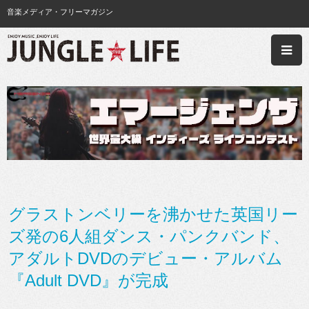
音楽メディア・フリーマガジン
グラストンベリーを沸かせた英国リー
ズ発の6人組ダンス・パンクバンド、
アダルトDVDのデビュー・アルバム
『Adult DVD』が完成