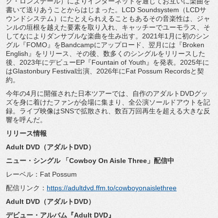
グ・ロンズデール）
によりインターネットを通じてお互いに楽曲を
書いて送りあうこと
からはじまった。LCD Soundsystem（LCDサ
ウンドシステム）
にたとえられえることもあるその音楽性は、
ジャ
ンルの垣根を越えた要素を取り入れ、
キャッチーでユーモラス、
そ
してなによりダンサブルな楽曲を生み出す。
2021年1月に初のシン
グル『FOMO』
をBandcampにアップロード、翌月には『Broken
English』をリリース、その後、
数多くのシングルをリリースした
後、2023年にデビューEP『
Fountain of Youth』を発表。2025年に
はGlastonbury Festival出演、2026年にFat Possum Recordsと契
約。
今年の4月に開催された日本ツアーでは、
自作のアダルトDVDグッ
ズを身に着けたファンが会場に集まり、
全公演ソールドアウトを記
録。ライブ映像はSNSで拡散され、
数百万回再生を超える大きな反
響を呼んだ。
リリース情報
Adult DVD（アダルトDVD）
ニュー・シングル 「Cowboy On Aisle Three」配信中
レーベル：Fat Possum
配信リンク：
https://adultdvd.ffm.to/
cowboyonaislethree
Adult DVD（アダルトDVD）
デビュー・アルバム『Adult DVD』