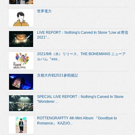
世界電力
LIVE REPORT：Nothing's Carved In Stone “Live at 野音
2021”...
2021/9/8（水）リリース、THE BOHEMIANS ニューア
ルバム『ess...
京都大作戦2021参戦後記
SPECIAL LIVE REPORT：Nothing's Carved In Stone
“Wonderer ...
ROTTENGRAFFTY 4th Mini Album 『Goodbye to
Romance』 KAZUO...