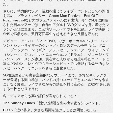
た。
さらに、精力的なツアー活動を通じてライブ・
バンドとしての評価
を高め、グラストンベリー、Green Man Festival、End Of The
Road Festivalなど大型フェスティバルにも出演。
今年の4月に開催
された日本ツアーでは、
自作のアダルトDVDグッズを身に着けたフ
ァンが会場に集まり、
全公演ソールドアウトを記録。ライブ映像は
SNSで拡散され、
数百万回再生を超える大きな反響を呼んだ。
デビュー・アルバム『Adult DVD』では、ボーカルのハリー・
ハン
ソンとシンセサイザーのグレッグ・ロンズデールを中心に、
ダニ
ー・ブラックバーン（ギター／シンセ）、ジェイク・
ウィリアムズ
（シンセ）、ジョナサン・ニューウェル（ドラム）、
ジョージ・マ
ンソン（ベース）が参加。
実在する人物から着想を得たウィットに
富んだ歌詞と、
レイヴでもモッシュピットでも機能する爆発的なシ
ンセ・パンク・
サウンドをさらに進化させた。
5G陰謀論者から実存主義的なカウボーイまで、
多彩なキャラクタ
ーが登場する楽曲群は、
バンドの持つユーモアとエネルギーを余す
ことなく凝縮。
ライブさながらの熱量を封じ込めた、
2026年を代表
する一枚となりそうだ。
各メディアからも高い評価が寄せられている：
The Sunday Times
「新たな話題を生み出す術を知るバンド」
Clash
「近い将来、大きな飛躍を遂げることは間違いない」