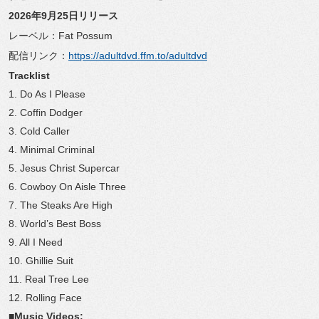
2026年9月25日リリース
レーベル：Fat Possum
配信リンク：
https://adultdvd.ffm.to/
adultdvd
Tracklist
1.⁠ ⁠Do As I Please
2.⁠ ⁠Coffin Dodger
3.⁠ ⁠Cold Caller
4.⁠ ⁠Minimal Criminal
5.⁠ ⁠Jesus Christ Supercar
6.⁠ ⁠Cowboy On Aisle Three
7.⁠ ⁠The Steaks Are High
8.⁠ ⁠World’s Best Boss
9.⁠ ⁠All I Need
10.⁠ ⁠Ghillie Suit
11.⁠ ⁠Real Tree Lee
12.⁠ ⁠Rolling Face
■Music Videos: