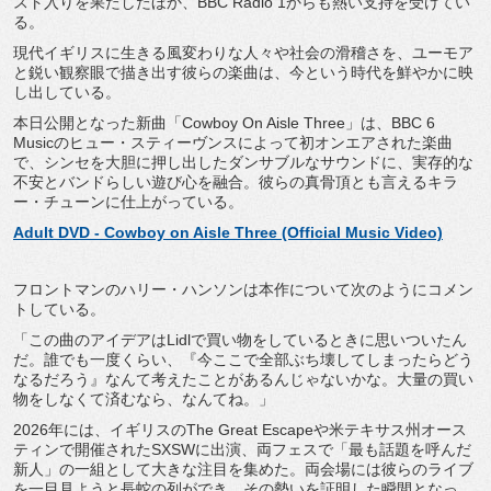
スト入りを果たしたほか、BBC Radio 1からも熱い支持を受けてい
る。
現代イギリスに生きる風変わりな人々や社会の滑稽さを、
ユーモア
と鋭い観察眼で描き出す彼らの楽曲は、
今という時代を鮮やかに映
し出している。
本日公開となった新曲「Cowboy On Aisle Three」は、BBC 6
Musicのヒュー・
スティーヴンスによって初オンエアされた楽曲
で、
シンセを大胆に押し出したダンサブルなサウンドに、
実存的な
不安とバンドらしい遊び心を融合。
彼らの真骨頂とも言えるキラ
ー・チューンに仕上がっている。
Adult DVD - Cowboy on Aisle Three (Official Music Video)
フロントマンのハリー・
ハンソンは本作について次のようにコメン
トしている。
「
この曲のアイデアはLidlで買い物をしているときに思いついた
ん
だ。誰でも一度くらい、『
今ここで全部ぶち壊してしまったらどう
なるだろう』
なんて考えたことがあるんじゃないかな。
大量の買い
物をしなくて済むなら、なんてね。」
2026年には、イギリスのThe Great Escapeや米テキサス州オース
ティンで開催されたSXSWに
出演、両フェスで「最も話題を呼んだ
新人」
の一組として大きな注目を集めた。
両会場には彼らのライブ
を一目見ようと長蛇の列ができ、
その勢いを証明した瞬間となっ