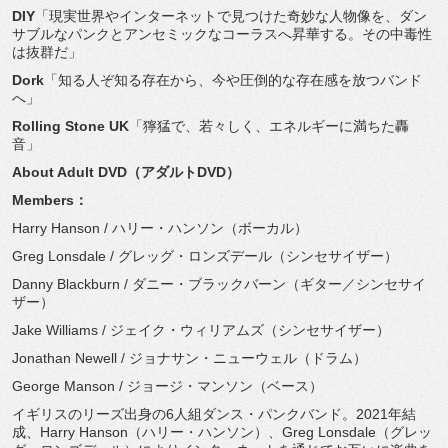
DIY
「現実世界やインターネットで見つけた奇妙な人物像を、
ダン
サブルなパンクとアンセミックなコーラスへ昇華する。
その中毒性
は抜群だ」
Dork
「知る人ぞ知る存在から、
今や圧倒的な存在感を放つバンド
へ」
Rolling Stone UK
「獰猛で、若々しく、エネルギーに満ちた轟
音」
About Adult DVD（アダルトDVD）
Members：
Harry Hanson / ハリー・ハンソン（ボーカル）
Greg Lonsdale / グレッグ・ロンズデール（シンセサイザー）
Danny Blackburn / ダニー・ブラックバーン（ギター／シンセサイ
ザー）
Jake Williams / ジェイク・ウィリアムズ（シンセサイザー）
Jonathan Newell / ジョナサン・ニューウェル（ドラム）
George Manson / ジョージ・マンソン（ベース）
イギリスのリーズ出身の6人組ダンス・パンクバンド。
2021年結
成、Harry Hanson（ハリー・ハンソン）、Greg Lonsdale（グレッ