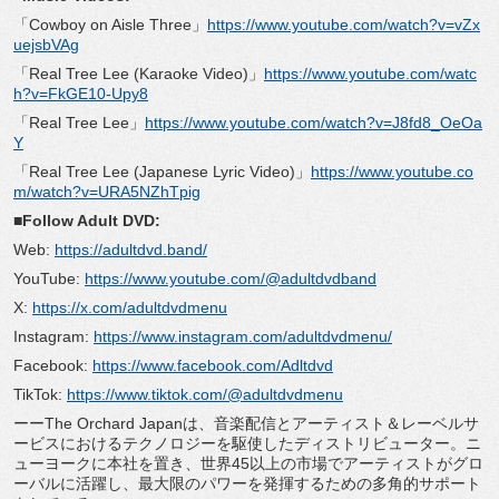
「Cowboy on Aisle Three」
https://www.youtube.com/
watch?v=vZx
uejsbVAg
「Real Tree Lee (Karaoke Video)」
https://www.youtube.
com/watc
h?v=FkGE10-Upy8
「Real Tree Lee」
https://www.youtube.com/
watch?v=J8fd8_OeOa
Y
「Real Tree Lee (Japanese Lyric Video)」
https://www.youtube.
co
m/watch?v=URA5NZhTpig
■Follow Adult DVD:
Web:
https://adultdvd.band/
YouTube:
https://www.youtube.com/@
adultdvdband
X:
https://x.com/adultdvdmenu
Instagram:
https://www.instagram.com/
adultdvdmenu/
Facebook:
https://www.facebook.com/
Adltdvd
TikTok:
https://www.tiktok.com/@
adultdvdmenu
ーーThe Orchard Japanは、音楽配信とアーティスト＆
レーベルサ
ービスにおけるテクノロジーを駆使したディストリビュ
ーター。ニ
ューヨークに本社を置き、
世界45以上の市場でアーティストがグロ
ーバルに活躍し、
最大限のパワーを発揮するための多角的サポート