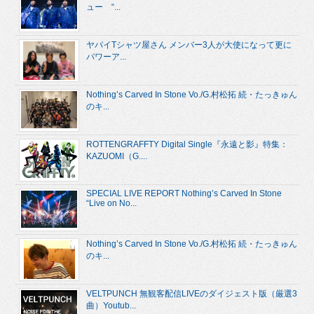
ュー “...
ヤバイTシャツ屋さん メンバー3人が大使になって更に
パワーア...
Nothing’s Carved In Stone Vo./G.村松拓 続・たっきゅん
のキ...
ROTTENGRAFFTY Digital Single『永遠と影』特集：
KAZUOMI（G....
SPECIAL LIVE REPORT Nothing’s Carved In Stone
“Live on No...
Nothing’s Carved In Stone Vo./G.村松拓 続・たっきゅん
のキ...
VELTPUNCH 無観客配信LIVEのダイジェスト版（厳選3
曲）Youtub...