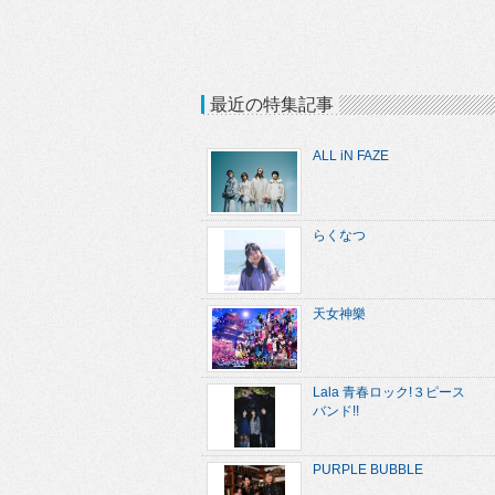
最近の特集記事
ALL iN FAZE
らくなつ
天女神樂
Lala 青春ロック!３ピース
バンド!!
PURPLE BUBBLE