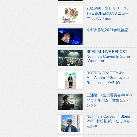
2021/9/8（水）リリース、
THE BOHEMIANS ニュー
アルバム『ess...
京都大作戦2021参戦後記
SPECIAL LIVE REPORT：
Nothing's Carved In Stone
“Wonderer ...
ROTTENGRAFFTY 4th
Mini Album 『Goodbye to
Romance』 KAZUO...
三浦隆一(空想委員会Vo./G.)
ソロアルバム『空集合』イ
ンタビ...
Nothing’s Carved In Stone
Vo./G.村松拓 続・たっきゅ
んのキ...