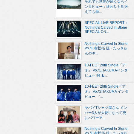
それでも世界が続くならイ
ンタビュー：終わりを見据
えても尚...
SPECIAL LIVE REPORT：
Nothing's Carved In Stone
SPECIAL ON...
Nothing’s Carved In Stone
Vo./G.村松拓 続・たっきゅ
んのキ...
10-FEET 20th Single『ア
オ』 Vo./G.TAKUMAインタ
ビュー INTE...
10-FEET 20th Single『ア
オ』 Vo./G.TAKUMA インタ
ビュー “...
ヤバイTシャツ屋さん メン
バー3人が大使になって更
にパワーア...
Nothing’s Carved In Stone
Vo./G.村松拓 続・たっきゅ