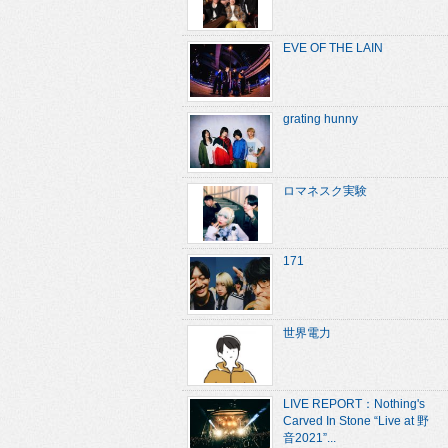
EVE OF THE LAIN
grating hunny
ロマネスク実験
171
世界電力
LIVE REPORT：Nothing's
Carved In Stone “Live at 野
音2021”...