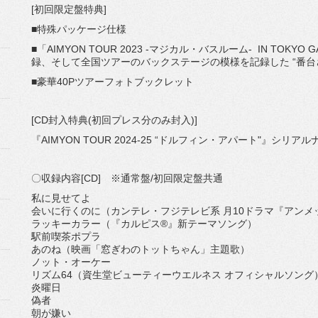
[初回限定盤特典]
■特殊パッケージ仕様
■「AIMYON TOUR 2023 -マジカル・バスルーム- IN TOKY
録、そして全国ツアーのバックステージの模様を記録した “番台さんの裏
■豪華40Pツアーフォトブックレット
[CD封入特典(初回プレス分のみ封入)]
『AIMYON TOUR 2024-25 “ドルフィン・アパート"』シ
〇収録内容[CD] ※通常盤/初回限定盤共通
私に見せてよ
会いに行くのに（カンテレ・フジテレビ系 月10ドラマ『アンメ
ラッキーカラー（『カルピス®』新テーマソング）
駅前喫茶ポプラ
あのね（映画「窓ぎわのトットちゃん」主題歌）
ノット・オーケー
リズム64（資生堂ビューティーウエルネス オフィシャルソング
炎曜日
偽者
朝が嫌い