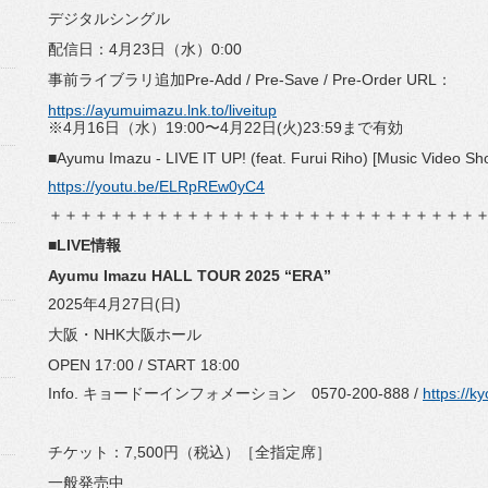
デジタルシングル
配信日：4月23日（水）0:00
事前ライブラリ追加Pre-Add / Pre-Save / Pre-Order URL：
https://ayumuimazu.lnk.to/liveitup
※4月16日（水）19:00〜4月22日(火)23:59まで有効
■Ayumu Imazu - LIVE IT UP! (feat. Furui Riho) [Music Video Sho
https://youtu.be/ELRpREw0yC4
＋＋＋＋＋＋＋＋＋＋＋＋＋＋＋＋＋＋＋＋＋＋＋＋＋＋＋＋
■LIVE情報
Ayumu Imazu HALL TOUR 2025 “ERA”
2025年4月27日(日)
大阪・NHK大阪ホール
OPEN 17:00 / START 18:00
Info. キョードーインフォメーション 0570-200-888 /
https://k
チケット：7,500円（税込）［全指定席］
一般発売中