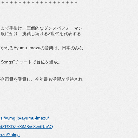
＋＋＋＋＋＋＋＋＋＋＋＋＋＋＋＋＋＋＋
けまで手掛け、圧倒的なダンスパフォーマン
股にかけ、挑戦し続けるZ世代を代表する
るAyumu Imazuの音楽は、日本のみな
pan Songs”チャートで首位を達成。
d」が企画賞を受賞し、今年最も活躍が期待され
ps://wmg.jp/ayumu-imazu/
UCjxtZRXDZeXiM8vs8wdRaAQ
azu/?hl=ja