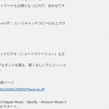
ケットアートワークも公開となったので、合わせてチ
! This is UT!」というキャッチコピーのもとグロ
わせてミュージックビデオ（ショートヴァージョン）も公
ポップなダンスを踊る、愛くるしいアニメ―ショ
い。
.] 投稿ページ
6491141841750033?lang=ja-JP
Apple Music・Spotify・Amazon Musicで
veがスタート。