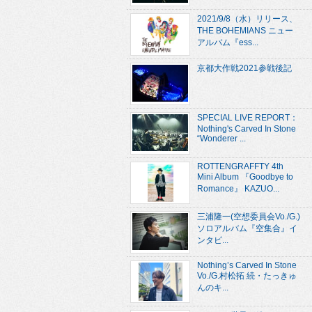
2021/9/8（水）リリース、
THE BOHEMIANS ニュー
アルバム『ess...
京都大作戦2021参戦後記
SPECIAL LIVE REPORT：
Nothing's Carved In Stone
“Wonderer ...
ROTTENGRAFFTY 4th
Mini Album 『Goodbye to
Romance』 KAZUO...
三浦隆一(空想委員会Vo./G.)
ソロアルバム『空集合』イ
ンタビ...
Nothing’s Carved In Stone
Vo./G.村松拓 続・たっきゅ
んのキ...