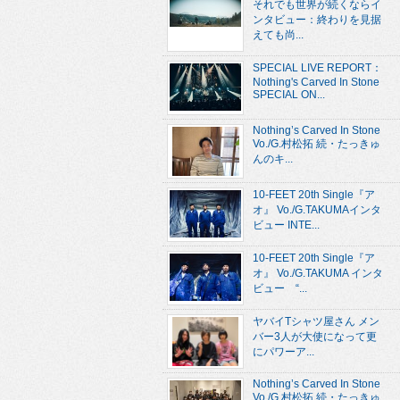
それでも世界が続くならイ
ンタビュー：終わりを見据
えても尚...
SPECIAL LIVE REPORT：
Nothing's Carved In Stone
SPECIAL ON...
Nothing’s Carved In Stone
Vo./G.村松拓 続・たっきゅ
んのキ...
10-FEET 20th Single『ア
オ』 Vo./G.TAKUMAインタ
ビュー INTE...
10-FEET 20th Single『ア
オ』 Vo./G.TAKUMA インタ
ビュー “...
ヤバイTシャツ屋さん メン
バー3人が大使になって更
にパワーア...
Nothing’s Carved In Stone
Vo./G.村松拓 続・たっきゅ