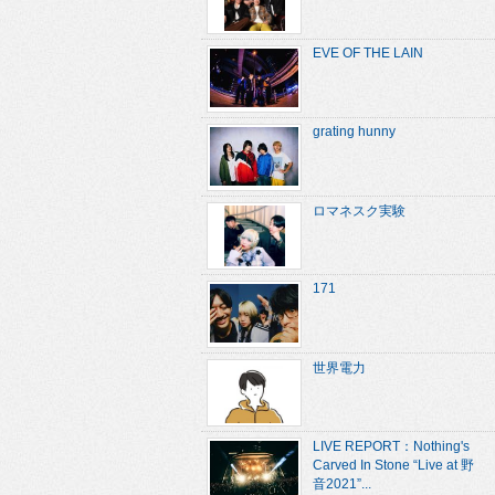
EVE OF THE LAIN
grating hunny
ロマネスク実験
171
世界電力
LIVE REPORT：Nothing's
Carved In Stone “Live at 野
音2021”...