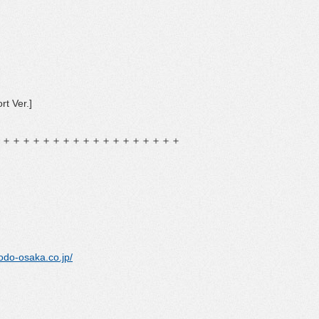
rt Ver.]
＋＋＋＋＋＋＋＋＋＋＋＋＋＋＋＋＋＋＋
yodo-osaka.co.jp/