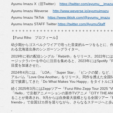
Ayumu Imazu X（旧Twitter）
https://twitter.com/ayumu__imazu
Ayumu Imazu Weverse
http://www.weverse.io/ayumuimazu
Ayumu Imazu TikTok
https://www.tiktok.com/@ayumu_imazu
Ayumu Imazu STAFF Twitter
https://twitter.com/AyumuStaff
＋＋＋＋＋＋＋＋＋＋＋＋＋＋＋＋＋＋＋＋＋＋＋＋＋＋＋＋
【Furui Riho プロフィール】
幼少期からゴスペルクワイアで培った音楽的ルーツをもとに、
わる北海道出身のシンガーソングライター。
2019年に初の配信シングル「Rebirth」をリリース。2022年には1
ージックラバーを中心に注目を集めると、2023年にはSpotify『RADAR
目度を加速させた。
2024年4月には、「LOA」「Super Star」「ピンクの髪」
アルバム『Love One Another』をリリース。同作を携えた
定で披露してきた「Do What Makes You Happy」をタイトルに冠
続く2025年3月にはZeppツアー『Furui Riho Zepp Tour 20
「Hello」で京都アニメーションの新作TVアニメ『CITY THE 
ることが発表され、9月からは自身最大規模となる全国ツアー『Furui Riho 
friends-』で全国12カ所を巡りながら、さらなるステージへと