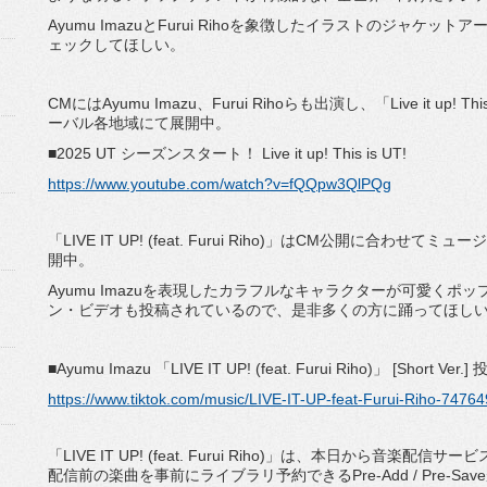
Ayumu ImazuとFurui Rihoを象徴したイラストのジャ
ェックしてほしい。
CMにはAyumu Imazu、Furui Rihoらも出演し、「Live it up
ーバル各地域にて展開中。
■2025 UT シーズンスタート！ Live it up! This is UT!
https://www.youtube.com/watch?v=fQQpw3QlPQg
「LIVE IT UP! (feat. Furui Riho)」はCM公開に合
開中。
Ayumu Imazuを表現したカラフルなキャラクターが可愛く
ン・ビデオも投稿されているので、是非多くの方に踊ってほし
■Ayumu Imazu 「LIVE IT UP! (feat. Furui Riho)」 [Short Ver
https://www.tiktok.com/music/LIVE-IT-UP-feat-Furui-Riho-747
「LIVE IT UP! (feat. Furui Riho)」は、本日から音楽配信サービスの
配信前の楽曲を事前にライブラリ予約できるPre-Add / Pre-Sa