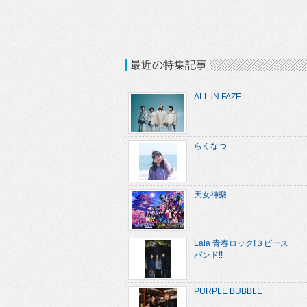
最近の特集記事
ALL iN FAZE
らくなつ
天女神樂
Lala 青春ロック!３ピース
バンド!!
PURPLE BUBBLE