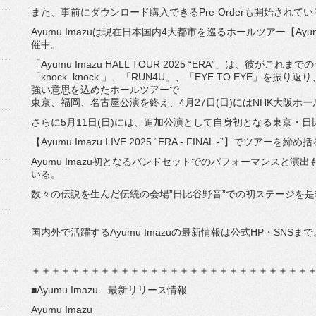
また、事前にダウンロード購入できるPre-Orderも開始されてい
Ayumu Imazuは現在日本国内4大都市を巡るホールツアー【Ayumu Ima
催中。
「Ayumu Imazu HALL TOUR 2025 “ERA”」は、彼
「knock. knock.」、「RUN4U」、「EYE TO EYE」を
強い意思を込めたホールツアーで
東京、福岡、名古屋公演を終え、4月27日(日)にはNHK大阪ホ
さらに5月11日(日)には、追加公演として自身初となる東京・
【Ayumu Imazu LIVE 2025 “ERA - FINAL -”】でツアーを締め
Ayumu Imazu初となるバンドセットでのパフォーマンスと演
いる。
数々の伝説を生んだ伝統の会場”日比谷野音”での初ステージを
国内外で活躍するAyumu Imazuの最新情報は公式HP・SNSまで
＋＋＋＋＋＋＋＋＋＋＋＋＋＋＋＋＋＋＋＋＋＋＋＋＋＋＋＋
■Ayumu Imazu 最新リリース情報
Ayumu Imazu