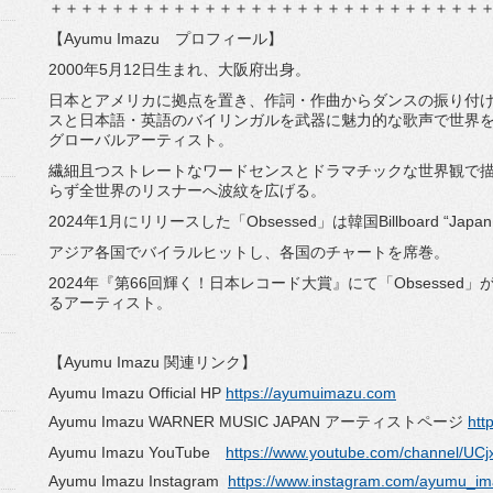
＋＋＋＋＋＋＋＋＋＋＋＋＋＋＋＋＋＋＋＋＋＋＋＋＋＋＋＋
【Ayumu Imazu プロフィール】
2000年5月12日生まれ、大阪府出身。
日本とアメリカに拠点を置き、作詞・作曲からダンスの振り付
スと日本語・英語のバイリンガルを武器に魅力的な歌声で世界を
グローバルアーティスト。
繊細且つストレートなワードセンスとドラマチックな世界観で描かれ
らず全世界のリスナーへ波紋を広げる。
2024年1月にリリースした「Obsessed」は韓国Billboard “Ja
アジア各国でバイラルヒットし、各国のチャートを席巻。
2024年『第66回輝く！日本レコード大賞』にて「Obsesse
るアーティスト。
【Ayumu Imazu 関連リンク】
Ayumu Imazu Official HP
https://ayumuimazu.com
Ayumu Imazu WARNER MUSIC JAPAN アーティストページ
htt
Ayumu Imazu YouTube
https://www.youtube.com/channel/
Ayumu Imazu Instagram
https://www.instagram.com/ayumu_im