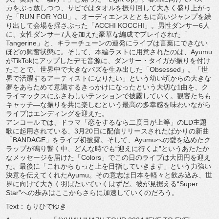
カをぶっ放しつつ、
サビではタオルを振り回して大きく盛り上がっ
た「RUN FOR YOU」。
オーディエンスとともに高いジャンプを繰
り出して会場を揺さぶっ
た「ACCHI KOCCHI」。男性ダンサー6人
に、
女性ダンサー7人を加えた豪華な編成でプレイされた「
Tangerine」と、
キラーチューンの連発にライブは言葉にできない
ほどの興奮状態に
。そして、本編ラストに用意されたのは、
Ayumu
がTikTokにアップしたデモ音源に、ダンサー・
タイガが振りを付け
たことで、世界中で大きなバズを生み出した「
Obsessed」。「世
界で活躍するアーティストになりたい」
という幼い頃からの大きな
夢をあらためて意識するきっかけになっ
たという大切な1曲を、
ク
ライマックスにふさわしいテンションで披露していく。
観客たちも
キャッチ―
な振りを共に楽しむという最高の多幸感を味わいながら
ライブはエ
ンディングを迎えた。
アンコールでは、ドラマ「恋をするなら二度目が上等」
のED主題
歌に起用されている、
3月20日に配信リリースされたばかりの新曲
「BANDAGE」
をライブ初披露。そして、
Ayumuへの愛を込めたク
ラップが鳴り響く中、どんな時でも“
迎えに行くよ”というあたたか
なメッセージを届けた「
Colors」でこの日のライブは大団円を迎え
た。最後に「
これからもっと上を目指していきます」
という力強い
決意を伝えてくれたAyumu。
その意志は日本を軽々と飲み込み、
世
界に向けて大きく羽ばたいていくはずだ。彼が見据える“
Super
Star”への歩みはここからさらに加速していくのだろう。
Text：もりひでゆき