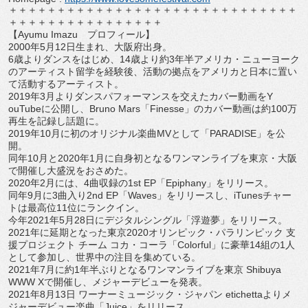
＋＋＋＋＋＋＋＋＋＋＋＋＋＋＋＋＋＋＋＋＋＋＋＋＋＋＋＋＋＋
＋＋＋＋＋＋＋＋＋＋＋＋＋＋＋＋
【Ayumu Imazu プロフィール】
2000年5月12日生まれ、大阪府出身。
6歳よりダンスをはじめ、14歳より約3年半アメリカ・
ニューヨーク
のアーティスト留学を経験後、
活動の拠点をアメリカと日本に置い
て活動するアーティスト。
2019年3月よりダンスパフォーマンスを交えたカバー動画をY
ouTubeに公開し、Bruno Mars「Finesse」
のカバー動画は約100万
再生を記録し話題に。
2019年10月に初のオリジナル楽曲MVとして「
PARADISE」を公
開。
同年10月と2020年1月に自身初となるワンマンライブを東京
・大阪
で開催し大盛況をおさめた。
2020年2月には、4曲収録の1st EP「Epiphany」をリリース。
同年9月に3曲入り2nd EP「Waves」をリリースし、
iTunesチャー
トは最高位11位にランクイン。
今年2021年5月28日にデジタルシングル「浮遊夢」
をリリース。
2021年に延期となった東京2020オリンピック・
パラリンピック 支
援プロジェクト チーム コカ・コーラ「Colorful」
に豪華14組の1人
として参加し、世界中の注目を集めている。
2021年7月に約1年半ぶりとなるワンマンライブを東京 Shibuya
WWW Xで開催し、メジャーデビューを発表。
2021年8月13日 ワーナーミュージック・ジャパン etichettaよりメ
ジャーデビュー楽曲「Juice」
をリリース。