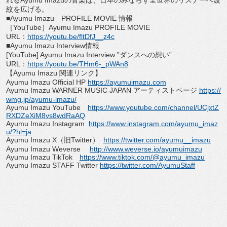
れるAyumu Imazuの音楽は、
日本のみならず全世界のリスナーへ波
紋を広げる。
■Ayumu Imazu PROFILE MOVIE 情報
［YouTube］Ayumu Imazu PROFILE MOVIE
URL：
https://youtu.be/fltDfJ__
z4c
■Ayumu Imazu Interview情報
[YouTube] Ayumu Imazu Interview ”ダンスへの想い”
URL：
https://youtu.be/THm6-_
pWAn8
【Ayumu Imazu 関連リンク】
Ayumu Imazu Official HP
https://ayumuimazu.com
Ayumu Imazu WARNER MUSIC JAPAN アーティストページ
https://
wmg.jp/ayumu-imazu/
Ayumu Imazu YouTube
https://www.youtube.com/
channel/
UCjxtZ
RXDZeXiM8vs8wdRaAQ
Ayumu Imazu Instagram
https://www.instagram.com/
ayumu_imaz
u/?hl=ja
Ayumu Imazu X（旧Twitter）
https://twitter.com/ayumu__
imazu
Ayumu Imazu Weverse
http://www.weverse.io/
ayumuimazu
Ayumu Imazu TikTok
https://www.tiktok.com/@ayumu_
imazu
Ayumu Imazu STAFF Twitter
https://twitter.com/AyumuStaff