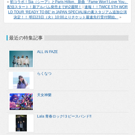
«
初コラボ！Sia（シーア）とParis Hilton、新曲「Fame Won’t Love You」
配信スタート！新アルバム発売まで約2週間！
|
速報！！TWICE 5TH WOR
LD TOUR ‘READY TO BE’ in JAPAN SPECIAL味の素スタジアム追加公演
決定！！ 明日23日（火）10:00よりチケット最速先行受付開始。
»
最近の特集記事
ALL iN FAZE
らくなつ
天女神樂
Lala 青春ロック!３ピースバンド!!