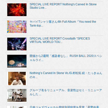
SPECIAL LIVE REPORT Nothing's Carved In Stone
Studio Live...
ヤバイTシャツ屋さん4th Full Album『You need the
Tank-top...
SPECIAL LIVE REPORT Crossfaith “SPECIES
VIRTUAL WORLD TOU...
開催から2週間「感染者なし」 RUSH BALL 2020スペシ
ャルライ...
Nothing’s Carved In Stone Vo./G.村松拓 続・たっきゅん
のキ...
グループ名をリニューアル、音楽性はセミ・リニューア
ルした ...
日本ジャズヴォーカル賞特別奨励賞を受賞「星野由美