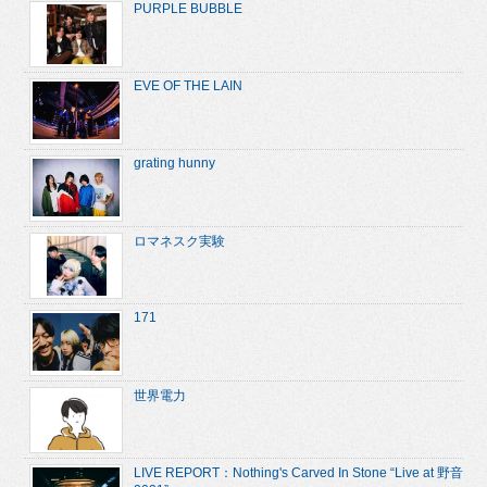
PURPLE BUBBLE
EVE OF THE LAIN
grating hunny
ロマネスク実験
171
世界電力
LIVE REPORT：Nothing's Carved In Stone “Live at 野音