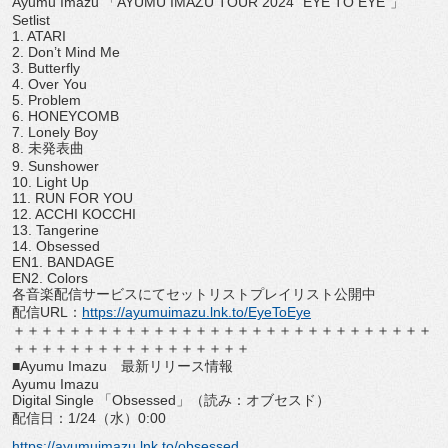
Ayumu Imazu 「AYUMU IMAZU TOUR 2024 “EYE TO EYE”」
Setlist
1. ATARI
2. Don’t Mind Me
3. Butterfly
4. Over You
5. Problem
6. HONEYCOMB
7. Lonely Boy
8. 未発表曲
9. Sunshower
10. Light Up
11. RUN FOR YOU
12. ACCHI KOCCHI
13. Tangerine
14. Obsessed
EN1. BANDAGE
EN2. Colors
各音楽配信サービスにてセットリストプレイリスト公開中
配信URL：
https://ayumuimazu.lnk.
to/EyeToEye
＋＋＋＋＋＋＋＋＋＋＋＋＋＋＋＋＋＋＋＋＋＋＋＋＋＋＋＋＋＋
＋＋＋＋＋＋＋＋＋＋＋＋＋＋＋＋＋
■Ayumu Imazu 最新リリース情報
Ayumu Imazu
Digital Single 「Obsessed」（読み：オブセスド）
配信日：1/24（水）0:00
https://ayumuimazu.lnk.to/
obsessed