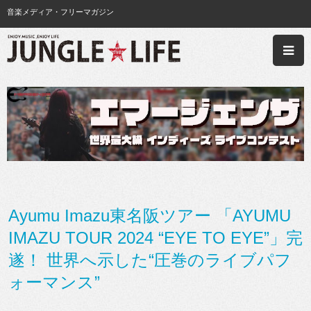
音楽メディア・フリーマガジン
Ayumu Imazu東名阪ツアー 「AYUMU
IMAZU TOUR 2024 “EYE TO EYE”」完
遂！ 世界へ示した“圧巻のライブパフ
ォーマンス”