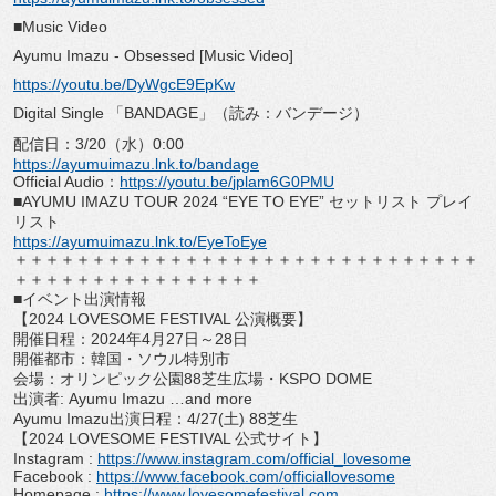
■Music Video
Ayumu Imazu - Obsessed [Music Video]
https://youtu.be/DyWgcE9EpKw
Digital Single 「BANDAGE」（読み：バンデージ）
配信日：3/20（水）0:00
https://ayumuimazu.lnk.to/
bandage
Official Audio：
https://youtu.be/
jplam6G0PMU
■AYUMU IMAZU TOUR 2024 “EYE TO EYE” セットリスト プレイ
リスト
https://ayumuimazu.lnk.to/
EyeToEye
＋＋＋＋＋＋＋＋＋＋＋＋＋＋＋＋＋＋＋＋＋＋＋＋＋＋＋＋＋＋
＋＋＋＋＋＋＋＋＋＋＋＋＋＋＋＋
■イベント出演情報
【2024 LOVESOME FESTIVAL 公演概要】
開催日程：2024年4月27日～28日
開催都市：韓国・ソウル特別市
会場：オリンピック公園88芝生広場・KSPO DOME
出演者: Ayumu Imazu …and more
Ayumu Imazu出演日程：4/27(土) 88芝生
【2024 LOVESOME FESTIVAL 公式サイト】
Instagram :
https://www.instagram.com/
official_lovesome
Facebook :
https://www.facebook.com/
officiallovesome
Homepage :
https://www.lovesomefestival.
com