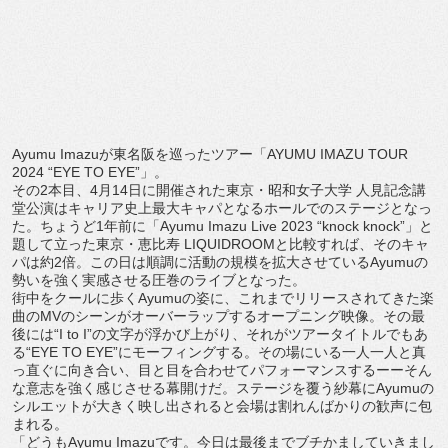
Ayumu Imazuが東名阪を巡ったツアー「AYUMU IMAZU TOUR
2024 “EYE TO EYE”」。
その2本目、4月14日に開催された東京・昭和女子大学 人見記念講
堂公演はキャリア史上最大キャパとなるホールでのステ
ージとなっ
た。ちょうど1年前に「Ayumu Imazu Live 2023 “knock knock”」と
題して立った東京・恵比寿 LIQUIDROOMと比較すれば、そのキャ
パは約2倍。
この日は順調に活動の規模を拡大させているAyumuの
勢いを強
く実感させる圧巻のライブとなった。
街中をクールに歩くAyumuの姿に、
これまでリリースされてきた楽
曲のMVのシーンがオーバーラップ
するオープニング映像。その最
後には“I to I”の文字が浮かび上がり、それがツアータイトルでもあ
る“
EYE TO EYE”にモーフィングする。
その場にいる一人一人と真
っ直ぐに向き合い、
目と目を合わせてパフォーマンスするーーそん
な意志を強く感じさ
せる幕開けだ。
ステージを覆う紗幕にAyumuの
シルエットが大きく映し出され
ると会場は割れんばかりの歓声に包
まれる。
「どうもAyumu Imazuです。今日は最後までブチかましていきまし