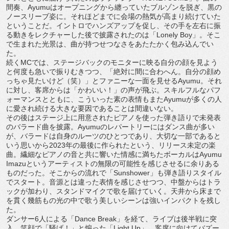
間奏、
Ayumuはオープニングから纏っていたブルゾンを脱ぎ、
黒の
ノースリーブ姿に。
それほどまでに会場の熱気が高まり続けていた
ということだ。
イントロでハンズアップを促し、
その手を左右に振
る動きをレクチャーした後で披露されたのは「
Lonely Boy」。そこ
で生まれた光景は、
曲が持つせつなさをあたたかく包み込んでい
た。
続くMCでは、
ステージバックのモニターに映る自分の顔を見よう
と何度も急いで
振りむきつつ、「絶対に間に合わへん。
自分の顔め
っちゃ見たいけど（笑）」
とファニーな一面を見せるAyumu。それ
に対し、客席からは「
かわいい！」の声が飛ぶ。スキルフルなパフ
ォーマンスとともに、
こういった素の表情もまたAyumuが多くの人
に愛され続ける大
きな要因であることは間違いない。
その後はステージ上に用意されたピアノを使った弾き語りで未発表
のバラード曲を披露。
Ayumuのレパートリーにはダンス曲が多い
が、
バラードは自身のルーツのひとつであり、
大切な一部であると
いう思いから2023年の最後に作られたとい
う、リリース未定の楽
曲。
繊細なピアノの音と共に響いた情感に満ちたボーカルはAyumu
Imazuというアーティストの無限の可能性を感じさせるに余り
ある
ものだった。そこからの流れで「Sunshower」
も弾き語りスタイル
でスタート。
音源とは違った表情を感じさせつつ、
中盤からはトラ
ックが加わり、スタンドマイクで歌を届けていく。
天井から床まで
を貫く幾筋もの光の中で歌う美しいシーンは強いイ
ンパクトを残し
た。
ダンサー6人による「Dance Break」を経て、ライブは後半戦に突
入。笑顔で「騒げ！」
と煽った「Light Up」。客席に向けてバズー