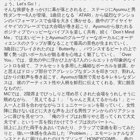
ょう。
Let’s Go！」
そんな挨拶をきっかけに幕が落とされると、
ステージにAyumuと男
性ダンサー6人が登場。1曲目となる「
ATARI」
から猛烈なテンショ
ンのパフォーマンスで会場を大きく沸かせる。
曲中の“アイヤイヤ
イヤイ”のフレーズでは大合唱が巻き起こり、
Ayumuから放たれる
ポジティブでハッピーなバイブスを楽しく
共有。続く「Don’t Mind
Me」
では太いビートとAyumuのグルーヴィーなボーカルにオーデ
ィ
エンスのクラップが重なることで最高の景色が生まれていく。
3曲目にプレイされたのは「Butterfly」。
バウンスするビートの上で
響く艶っぽいボーカルが観る者を心地よ
く魅了していく。「Over
You」では、
逆光の中に浮かび上がる7人のシルエットが印象的なイ
ントロを経
て、ファルセットを多用した繊細なボーカルを披露。
か
と思えばドロップ部分でアグレッシブなダンスを叩きつけ、
割れん
ばかりの歓声を巻き起こす。
Ayumuが随所で見せるキレキレなダン
スは、
彼のアーティスト性や人柄を鮮烈に伝えてくれる、
実に饒舌
なものだ。
MCでは、
2階席までびっしりと埋め尽くされた会場をうれしそうに
眺めなが
ら、「見えてるよ！」「ちゃんと見えてるからね！」
と一
人一人と目を合わせながらコミュニケーションを取っていく。
女性
陣に負けないほどに大きな声を上げる男性ファンからのリアク
ショ
ンに喜びを見せつつ、「
俺のライブはお祭りやと思ってくれて大丈
夫です」
という一言を投げかけてライブは次のパートへ。
頭上に上げた両手をあおいでみたり、
クラップで楽曲を彩ってみた
りと、強い一体感を生み出した「
Problem」。
エモーショナルなダ
ンスとともに届けられたのはラブソング「
HONEYCOMB」。曲の