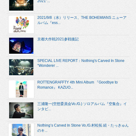
2021”...
2021/9/8（水）リリース、THE BOHEMIANS ニューア
ルバム『ess...
京都大作戦2021参戦後記
SPECIAL LIVE REPORT：Nothing's Carved In Stone
“Wonderer ...
ROTTENGRAFFTY 4th Mini Album 『Goodbye to
Romance』 KAZUO...
三浦隆一(空想委員会Vo./G.) ソロアルバム『空集合』イ
ンタビ...
Nothing’s Carved In Stone Vo./G.村松拓 続・たっきゅん
のキ...