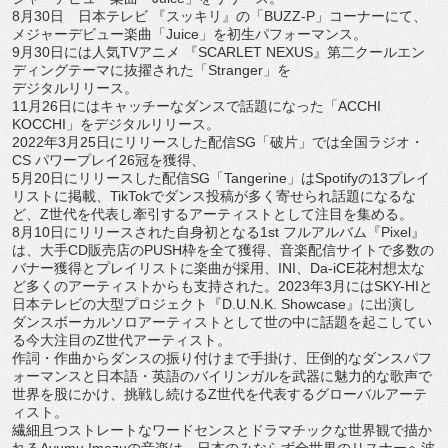
8月30日 日本テレビ 『スッキリ』の「BUZZ-P」コーナーにて、
メジャーデビュー楽曲「Juice」を初生パフォーマンス。
9月30日には人気TVアニメ 『SCARLET NEXUS』第二クールエン
ディングテーマに抜擢された「
Stranger」を
デジタルリリース。
11月26日にはキャッチーなダンスで話題になった「ACCHI
KOCCHI」をデジタルリリース。
2022年3月25日にリリースした配信SG「破片」
では全国ラジオ・
CS パワープレイ26冠を獲得、
5月20日にリリースした配信SG「Tangerine」
はSpotifyの13プレイ
リストに掲載、
TikTokでダンス投稿が多く寄せられ話題になるな
ど、
Z世代を代表し牽引するアーティストとして注目を集める。
8月10日にリリースされた自身初となる1st フルアルバム『Pixel』
は、
大手CD販売店のPUSH枠を全て獲得、
音楽配信サイトで多数の
バナー獲得とプレイリストに楽曲が採用、
INI、Da-
iCE花村想太な
ど多くのアーティストからも支持された。
2023年3月にはSKY-
HIと
日本テレビの大型プロジェクト『D.U.N.K. Showcase』に出演し
ダンスボーカルソロアーティストとして世の中に話題を起こしてい
る今大注目のZ世代アーティスト。
作詞・作曲からダンスの振り付けまで手掛け、
圧倒的なダンスパフ
ォーマンスと日本語・
英語のバイリンガルを武器に魅力的な歌声で
世界を股にかけ、
挑戦し続けるZ世代を代表するグローバルアーテ
ィスト。
繊細且つストレートなワードセンスとドラマチックな世界観で描か