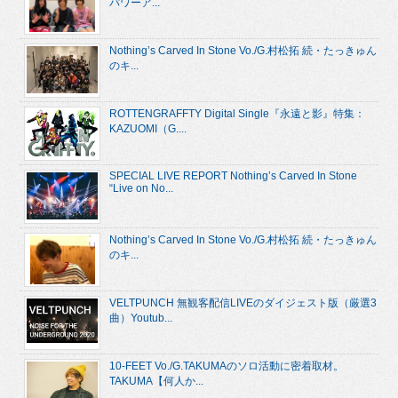
パワーア...
Nothing’s Carved In Stone Vo./G.村松拓 続・たっきゅん
のキ...
ROTTENGRAFFTY Digital Single『永遠と影』特集：
KAZUOMI（G....
SPECIAL LIVE REPORT Nothing’s Carved In Stone
“Live on No...
Nothing’s Carved In Stone Vo./G.村松拓 続・たっきゅん
のキ...
VELTPUNCH 無観客配信LIVEのダイジェスト版（厳選3
曲）Youtub...
10-FEET Vo./G.TAKUMAのソロ活動に密着取材。
TAKUMA【何人か...