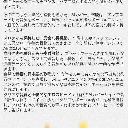
作のあらゆるニーズをワンストップで満たす総合的なAI音
楽生成サ
イトです。
その中でも今回劇的な進化を遂げた「AIカバー」機能は、
アップロ
ードした音源をベースに、
無限のジャンル変換やボーカルアレンジ
を直感的に楽しめる革新的
なツールとして、以下の強力な特徴を持
っています。
メロディを保持した「完全な再構築」：
従来のボイスチェンジャー
とは異なり、旋律の骨格はそのままに、
全く新しい伴奏アレンジで
AIに歌わせることができます。
自分の声や鼻歌からも生成可能：
プラットフォーム内で生成した楽
曲はもちろん、
スマホで録音した「鼻歌」や「自分の声」、
楽器の
演奏データなど、
あらゆる音源からプロ品質のAIカバー曲を作成で
きます。
自然で流暢な日本語の歌唱力：
海外製のAIにありがちな不自然な発
音やアクセントを克服し、
J-POPやアニメソング特有の細かいニュ
アンスや、
極めて自然で滑らかな日本語のイントネーションを完璧
に再現しま
す。
クリアな音質と圧倒的な生成スピード：
既存のAIカバーサイトで高
く評価される「
ノイズの少ないクリアなボーカル合成」を標準搭載
し、
プロ顔負けの高音質な歌声をわずか数十秒というスピードで素
早く
生成します。