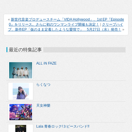
«
新世代音楽プロデュースチーム「VIDA Hollywood」、1st EP『Episode
0』をリリース。さらに初のワンマンライブ開催も決定！
|
クリープハイ
プ、新作EP「仮のまま定着したような愛情で」 5月27日（水）発売！
»
最近の特集記事
ALL iN FAZE
らくなつ
天女神樂
Lala 青春ロック!３ピースバンド!!