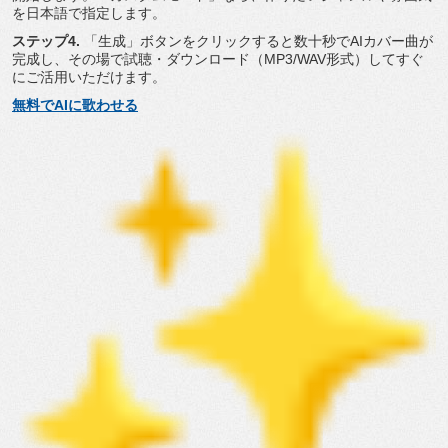
を日本語で指定します。
ステップ4.
「生成」
ボタンをクリックすると数十秒でAIカバー曲が
完成し、
その場で試聴・ダウンロード（MP3/WAV形式）
してすぐ
にご活用いただけます。
無料でAIに歌わせる