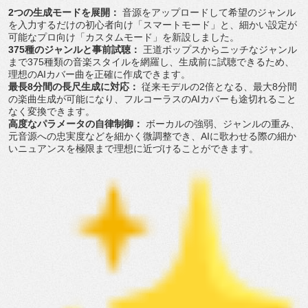
2つの生成モードを展開：
音源をアップロードして希望のジャンル
を入力するだけの初心者向
け「スマートモード」と、細かい設定が
可能なプロ向け「
カスタムモード」を新設しました。
375種のジャンルと事前試聴：
王道ポップスからニッチなジャンル
まで375種類の音楽スタイル
を網羅し、生成前に試聴できるため、
理想のAIカバー曲を正確に作成できます。
最長8分間の長尺生成に対応：
従来モデルの2倍となる、
最大8分間
の楽曲生成が可能になり、
フルコーラスのAIカバーも途切れること
なく変換できます。
高度なパラメータの自律制御：
ボーカルの強弱、
ジャンルの重み、
元音源への忠実度などを細かく微調整でき、
AIに歌わせる際の細か
いニュアンスを極限まで理想に近づけるこ
とができます。