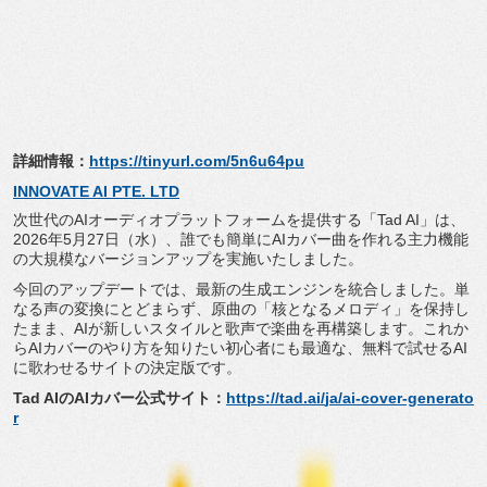
詳細情報：
https://tinyurl.com/
5n6u64pu
INNOVATE AI PTE. LTD
次世代のAIオーディオプラットフォームを提供する「Tad AI」は、
2026年5月27日（水）、
誰でも簡単にAIカバー曲を作れる主力機能
の大規模なバージョン
アップを実施いたしました。
今回のアップデートでは、最新の生成エンジンを統合しました。
単
なる声の変換にとどまらず、原曲の「核となるメロディ」
を保持し
たまま、
AIが新しいスタイルと歌声で楽曲を再構築します。
これか
らAIカバーのやり方を知りたい初心者にも最適な、
無料で試せるAI
に歌わせるサイトの決定版です。
Tad AIのAIカバー公式サイト：
https://tad.ai/
ja/ai-cover-generato
r