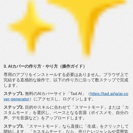
3. AIカバーの作り方・やり方（操作ガイド）
専用のアプリをインストールする必要はありません。
ブラウザ上で
完結する直感的な操作で、
以下の作り方に沿って数ステップで完成
します。
ステップ1.
無料のAIカバーサイト「Tad AI」（
https://tad.ai/ja/ai-
co
ver-generator
）にアクセスし、
ログインします。
ステップ2.
目的やスキルに合わせて「スマートモード」
または「カ
スタムモード」を選択し、ベースとなる音源（
ボイスメモ、自分の
声、デモ音源など）をアップロードします。
ステップ3.
「スマートモード」なら直接に「生成」
をクリックして
開始します。「カスタムモード」なら、
作りたいジャンルや雰囲気