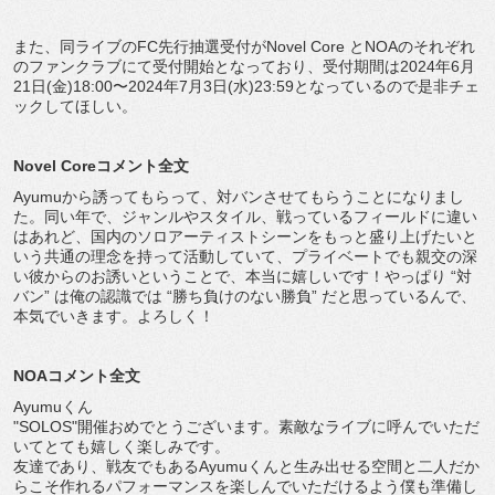
また、同ライブのFC先行抽選受付がNovel Core とNOAのそれぞれ
のファンクラブにて受付開始となっており、受付期間は2024年6月
21日(金)18:00〜2024年7月3日(水)23:59となっているので是非チェ
ックしてほしい。
Novel Coreコメント全文
Ayumuから誘ってもらって、対バンさせてもらうことになりまし
た。同い年で、ジャンルやスタイル、戦っているフィールドに違い
はあれど、国内のソロアーティストシーンをもっと盛り上げたいと
いう共通の理念を持って活動していて、プライベートでも親交の深
い彼からのお誘いということで、本当に嬉しいです！やっぱり “対
バン” は俺の認識では “勝ち負けのない勝負” だと思っているんで、
本気でいきます。よろしく！
NOAコメント全文
Ayumuくん
"SOLOS"開催おめでとうございます。素敵なライブに呼んでいただ
いてとても嬉しく楽しみです。
友達であり、戦友でもあるAyumuくんと生み出せる空間と二人だか
らこそ作れるパフォーマンスを楽しんでいただけるよう僕も準備し