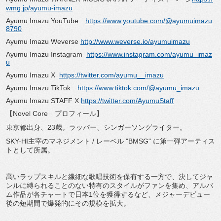
wmg.jp/ayumu-imazu
Ayumu Imazu YouTube
https://www.youtube.com/@ayumuimazu
8790
Ayumu Imazu Weverse
http://www.weverse.io/ayumuimazu
Ayumu Imazu Instagram
https://www.instagram.com/ayumu_imaz
u
Ayumu Imazu X
https://twitter.com/ayumu__imazu
Ayumu Imazu TikTok
https://www.tiktok.com/@ayumu_imazu
Ayumu Imazu STAFF X
https://twitter.com/AyumuStaff
【Novel Core プロフィール】
東京都出身、23歳。ラッパー、シンガーソングライター。
SKY-HI主宰のマネジメント / レーベル "BMSG" に第一弾アーティス
トとして所属。
高いラップスキルと繊細な歌唱技術を保有する一方で、決してジャ
ンルに縛られることのない特有のスタイルがファンを集め、アルバ
ム作品が各チャートで日本1位を獲得するなど、メジャーデビュー
後の短期間で爆発的にその規模を拡大。