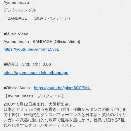
Ayumu Imazu
デジタルシングル
「BANDAGE」（読み：バンデージ）
■Music Video
Ayumu Imazu - BANDAGE [Official Video]
https://youtu.be/lArmmhL5voE
■配信日：3/20（水）0:00
https://ayumuimazu.lnk.to/bandage
■Official Audio：
https://youtu.be/jplam6G0PMU
【Ayumu Imazu プロフィール】
2000年5月12日生まれ、大阪府出身。
日本とアメリカに拠点を置き、作詞・作曲からダンスの振り付けま
で手掛け、圧倒的なダンスパフォーマンスと日本語・英語のバイリ
ンガルを武器に魅力的な歌声で世界を股にかけ、挑戦し続けるZ世
代を代表するグローバルアーティスト。