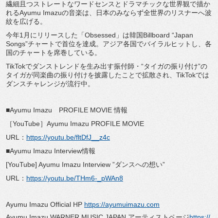
繊細且つストレートなワードセンスとドラマチックな世界観で描か
れるAyumu Imazuの音楽は、日本のみならず全世界のリスナーへ波
紋を広げる。
今年1月にリリースした「Obsessed」は韓国Billboard “Japan
Songs”チャートで首位を達成。アジア各国でバイラルヒットし、各
国のチャートを席巻している。
TikTokでダンストレンドを生み出す振付師・“タイガの振り付け”の
タイガが同楽曲の振り付けを披露したことで拡散され、TikTokでは
ダンスチャレンジが流行中。
■Ayumu Imazu PROFILE MOVIE 情報
［YouTube］Ayumu Imazu PROFILE MOVIE
URL：
https://youtu.be/fltDfJ__z4c
■Ayumu Imazu Interview情報
[YouTube] Ayumu Imazu Interview ”ダンスへの想い”
URL：
https://youtu.be/THm6-_pWAn8
Ayumu Imazu Official HP
https://ayumuimazu.com
Ayumu Imazu WARNER MUSIC JAPAN アーティストページ
https://