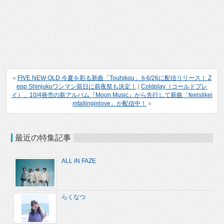
«
FIVE NEW OLD 今夏を彩る新曲「Touhikou」を6/26に配信リリース！ Z
epp Shinjukuワンマン前日に前夜祭も決定！
|
Coldplay（コールドプレ
イ）、10/4発売の新アルバム『Moon Music』から先行して新曲「feelslikei
mfallinginlove」が配信中！
»
最近の特集記事
ALL iN FAZE
らくなつ