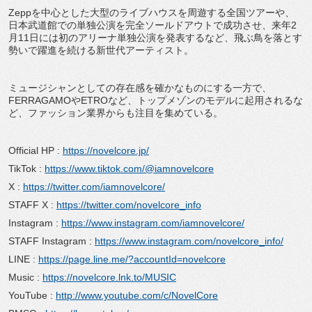
Zeppを中心とした大型のライブハウスを周遊する全国ツアーや、
日本武道館での単独公演を完全ソールドアウトで成功させ、来年2
月11日には初のアリーナ単独公演を発表するなど、飛ぶ鳥を落とす
勢いで躍進を続ける新世代アーティスト。
ミュージシャンとしての存在感を確かなものにする一方で、
FERRAGAMOやETROなど、トップメゾンのモデルに起用されるな
ど、ファッション業界からも注目を集めている。
Official HP :
https://novelcore.jp/
TikTok :
https://www.tiktok.com/@iamnovelcore
X :
https://twitter.com/iamnovelcore/
STAFF X :
https://twitter.com/novelcore_info
Instagram :
https://www.instagram.com/iamnovelcore/
STAFF Instagram :
https://www.instagram.com/novelcore_info/
LINE :
https://page.line.me/?accountId=novelcore
Music :
https://novelcore.lnk.to/MUSIC
YouTube :
http://www.youtube.com/c/NovelCore