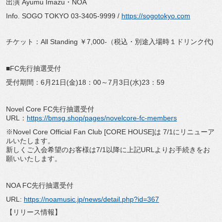
出演 Ayumu Imazu・NOA
Info. SOGO TOKYO 03-3405-9999 /
https://sogotokyo.com
チケット：All Standing ￥7,000-（税込・別途入場時１ドリンク代)
■
FC先行抽選受付
受付期間：6月21日(金)18：00～7月3日(水)23：59
Novel Core FC先行抽選受付
URL：
https://bmsg.shop/pages/novelcore-fc-members
※Novel Core Official Fan Club [CORE HOUSE]は 7/1にリニューア
ルいたします。
新しくご入会希望のお客様は7/1以降に上記URLよりお手続きをお
願いいたします。
NOA FC先行抽選受付
URL:
https://noamusic.jp/news/detail.php?id=367
【リリース情報】