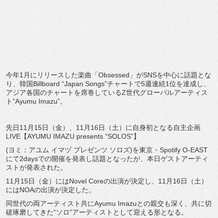
今年1月にリリースした楽曲「Obsessed」がSNSを中心に話題とな
り、韓国Billboard “Japan Songs”チャートで5週連続1位を達成し、
アジア各国のチャートを席巻しているZ世代グローバルアーティス
ト“Ayumu Imazu”。
先日11月15日（金）、11月16日（土）に自身初となる自主企画
LIVE【AYUMU IMAZU presents “SOLOS”】
(ヨミ：アユム イマヅ プレゼンツ ソロズ)を東京・Spotify O-EAST
にて2daysでの開催を発表し話題となったが、本日ゲストアーティ
ストが発表された。
11月15日（金）にはNovel Coreの出演が決定し、11月16日（土）
にはNOAの出演が決定した。
同世代の両アーティスト共にAyumu Imazuとの親交も深く、共に切
磋琢磨してきた“ソロ”アーティストとして迎える形となる。