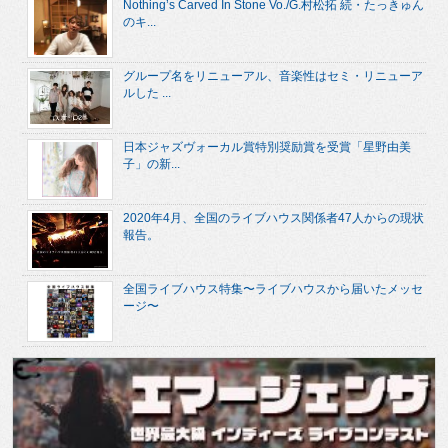
Nothing’s Carved In Stone Vo./G.村松拓 続・たっきゅん
のキ...
グループ名をリニューアル、音楽性はセミ・リニューア
ルした ...
日本ジャズヴォーカル賞特別奨励賞を受賞「星野由美
子」の新...
2020年4月、全国のライブハウス関係者47人からの現状
報告。
全国ライブハウス特集〜ライブハウスから届いたメッセ
ージ〜