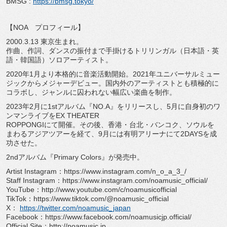
BMSG :
https://bmsg.tokyo/
【NOA プロフィール】
2000.3.13 東京生まれ。
作曲、作詞、ダンスの振付まで手掛けるトリリンガル（日本語・英
語・韓国語）ソロアーティスト。
2020年1月より本格的に音楽活動開始。2021年ユニバーサルミュー
ジックからメジャーデビュー。国内外のアーティストとも積極的に
コラボし、ジャンルに囚われない幅広い楽曲を制作。
2023年2月に1stアルバム『NO.A』をリリースし、5月に自身初のワ
ンマンライブをEX THEATER
ROPPONGIにて開催。その後、香港・台北・バンコク、ソウルを
まわるアジアツアーを経て、9月には有明アリーナにて2DAYSを成
功させた。
2ndアルバム『Primary Colors』が発売中。
Artist Instagram：https://www.instagram.com/n_o_a_3_/
Staff Instagram：https://www.instagram.com/noamusic_official/
YouTube：http://www.youtube.com/c/noamusicofficial
TikTok：https://www.tiktok.com/@noamusic_official
X：
https://twitter.com/noamusic_japan
Facebook：https://www.facebook.com/noamusicjp.official/
Official Site：http://noamusic.jp