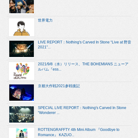
世界電力
LIVE REPORT：Nothing's Carved In Stone “Live at 野音
2021”...
2021/9/8（水）リリース、THE BOHEMIANS ニューア
ルバム『ess...
京都大作戦2021参戦後記
SPECIAL LIVE REPORT：Nothing's Carved In Stone
“Wonderer ...
ROTTENGRAFFTY 4th Mini Album 『Goodbye to
Romance』 KAZUO...