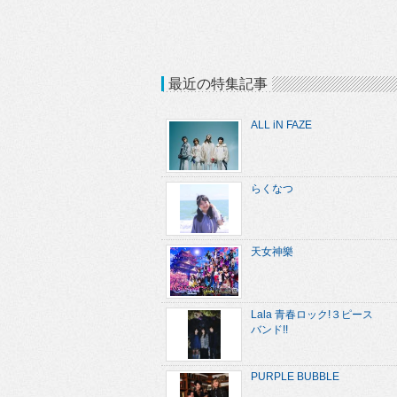
最近の特集記事
ALL iN FAZE
らくなつ
天女神樂
Lala 青春ロック!３ピース
バンド!!
PURPLE BUBBLE