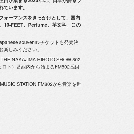
注目が集まる2025年に、
日本が誇るラ
れています。
フォーマンスをきっかけとして、
国内
10-FEET、Perfume、
羊文学。この
nese souvenir>チケットも発売決
お楽しみくださ
い。
AKAJIMA HIROTO SHOW 802
中島ヒロト）
番組内から始まるFM802番組
USIC STATION FM802から音楽を世