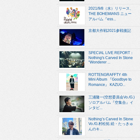
2021/9/8（水）リリース、
THE BOHEMIANS ニュー
アルバム『ess...
京都大作戦2021参戦後記
SPECIAL LIVE REPORT：
Nothing's Carved In Stone
“Wonderer ...
ROTTENGRAFFTY 4th
Mini Album 『Goodbye to
Romance』 KAZUO...
三浦隆一(空想委員会Vo./G.)
ソロアルバム『空集合』イ
ンタビ...
Nothing’s Carved In Stone
Vo./G.村松拓 続・たっきゅ
んのキ...