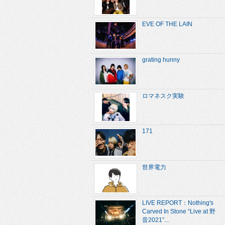
EVE OF THE LAIN
grating hunny
ロマネスク実験
171
世界電力
LIVE REPORT：Nothing's
Carved In Stone “Live at 野
音2021”...