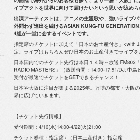
の開催で海外からのお客様も多く、より一層「大阪」
に
イブアクトを世界に向けて届けたいという思いが込め
ら
出演アーティストは、アニメの主題歌や、
強いライブパ
外問わず進出を続けるASIAN KUNG-FU GENERATION、
4組が一堂に会するイベントです。
指定席のチケットに加えて「日本のお土産付き」<with Japa
定。
ライブはもちろんぜひ日本のお土産付きでライブを
日本国内でのチケット先行は本日１４時～放送 FM802「THE N
RADIO MASTERS」（放送時間：14:00-17:51/DJ: 
受付が最速でチケットをGETで
きるチャンス！
日本や大阪に注目が集まる2025年。万博の都市・
大阪のM
界に広げていきます。
【チケット先行情報】
受付期間：4/16(水)14:00-4/22(火)21:00
チケット券種：指定席 / （日本土産付き）指定席