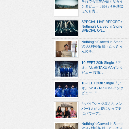
それでも世界が続くならイ
ンタビュー：終わりを見据
えても尚...
SPECIAL LIVE REPORT：
Nothing's Carved In Stone
SPECIAL ON...
Nothing’s Carved In Stone
Vo./G.村松拓 続・たっきゅ
んのキ...
10-FEET 20th Single『ア
オ』 Vo./G.TAKUMAインタ
ビュー INTE...
10-FEET 20th Single『ア
オ』 Vo./G.TAKUMA インタ
ビュー “...
ヤバイTシャツ屋さん メン
バー3人が大使になって更
にパワーア...
Nothing’s Carved In Stone
Vo./G.村松拓 続・たっきゅ