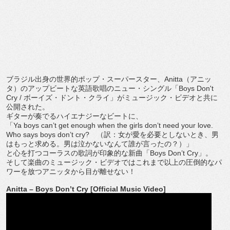
ブラジル出身の世界的ポップ・スーパースター、
Anitta
（
アニッ
タ）のアップビートな英語歌唱のニュー・シングル「
Boy
s Don't
Cry /
ボーイズ・ドント・クライ」がミュージック・
ビデオと共に
公開された。
ギターが奏でるハイエナジーなビートに、
「
Ya boys can’t get enough when the girls don’t need your love.
Who says boys don’t cry?
（訳：女が愛を必要としないとき、男
はもっと求める。
男は泣かないなんて誰が言ったの？）」
と心を打つコーラスの歌詞が印象的な新曲「
Boys Don’t Cry
」。
そして楽曲のミュージック・
ビデオではこれまで以上の圧倒的なパ
ワーを放つアニッタから目が
離せない！
Anitta – Boys Don’t Cry [Official Music Video]