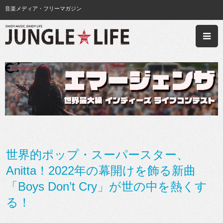
音楽メディア・フリーマガジン
世界的ポップ・スーパースター、
Anitta！2022年の幕開けを飾る新曲
「Boys Don’t Cry」が世の中を熱くす
る！