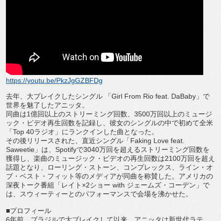
https://youtu.be/PkzJgGZBFDg
去年、大ブレイクしたシングル 「
Girl From Rio feat. DaBaby
」で
世界を魅了したアニッタ。
同曲は
1
億回以上のストリーミング回数、
3500
万回以上のミュ
ージ
ック・ビデオ再生回数を記録し、
彼女のシングルの中で初めて全米
「
Top 40
ラジオ」にランクインした曲となった。
その後リリースされた、直近シングル「
Faking Love feat.
Saweetie
」は、
Spotify
で
3040
万回を超えるス
トリーミング回数を
獲得し、楽曲のミュージック・
ビデオの再生回数は
2100
万回を超え
話題となり、ローリング・
ストーン、コンプレックス、ライン・オ
ブ・ベスト・
フィット等のメディアが同曲を称賛した。
アメリカの
深夜トーク番組「レイト
×2
ショー
with
ジェー
ムズ・コーデン」で
は、
スウィーティーとのパフォーマンスで会場を沸かせた。
■プロフィール
6
年前、ブラジルで大ブレイクして以来、
アニッタは新世代ラテ