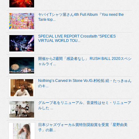
ヤバイTシャツ屋さん4th Full Album『You need the
Tank-top...
SPECIAL LIVE REPORT Crossfaith “SPECIES
VIRTUAL WORLD TOU...
開催から2週間「感染者なし」 RUSH BALL 2020スペシ
ャルライ...
Nothing’s Carved In Stone Vo./G.村松拓 続・たっきゅん
のキ...
グループ名をリニューアル、音楽性はセミ・リニューア
ルした ...
日本ジャズヴォーカル賞特別奨励賞を受賞「星野由美
子」の新...