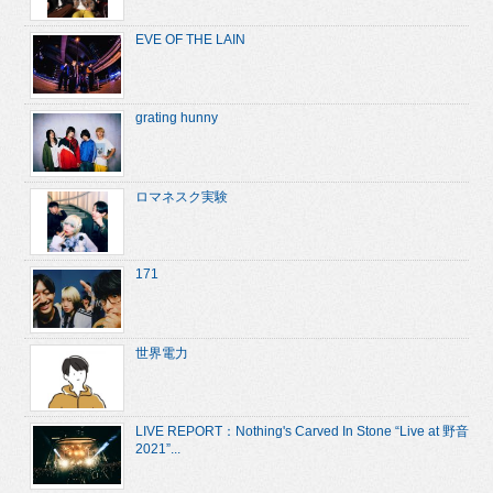
EVE OF THE LAIN
grating hunny
ロマネスク実験
171
世界電力
LIVE REPORT：Nothing's Carved In Stone “Live at 野音
2021”...