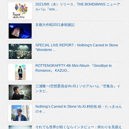
2021/9/8（水）リリース、THE BOHEMIANS ニューア
ルバム『ess...
京都大作戦2021参戦後記
SPECIAL LIVE REPORT：Nothing's Carved In Stone
“Wonderer ...
ROTTENGRAFFTY 4th Mini Album 『Goodbye to
Romance』 KAZUO...
三浦隆一(空想委員会Vo./G.) ソロアルバム『空集合』イ
ンタビ...
Nothing’s Carved In Stone Vo./G.村松拓 続・たっきゅん
のキ...
それでも世界が続くならインタビュー：終わりを見据え