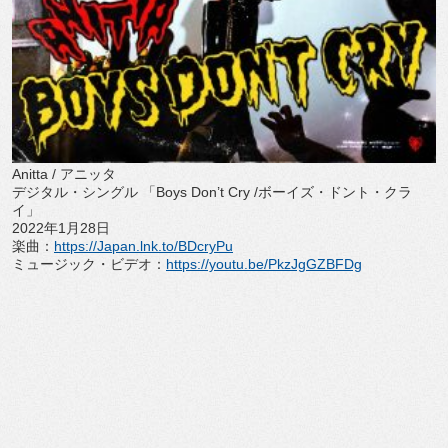
Anitta /
アニッタ
デジタル・シングル 「
Boys Don’t Cry /
ボーイズ・ドント・クラ
イ」
2022
年
1
月
28
日
楽曲：
https://Japan.lnk.to/
BDcryPu
ミュージック・ビデオ：
https://youtu.be/
PkzJgGZBFDg