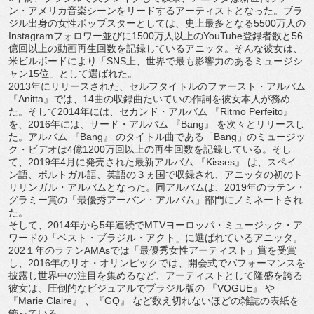
ン・
アメリカ音楽シーンをリードするアーティストとなった。
ブラ
ジル出身の女性ポップスターとしては、史上最多となる
550
0
万人の
Instagram
フォロワー並びに
1500
万人以上の
YouTube
登録者数と
56
億回以上の動画再生回数を記録して
いるアニッタ。そんな彼女は、
米ビルボードにより「
SNS
上、
世界で最も影響力のあるミュージシ
ャン
15
位」として選ばれた。
2013
年にリリースされた、セルフタイトルのファースト・
アルバム
『
Anitta
』では、
14
曲の収録曲たいていの作詞を
彼女本人が務め
た。そして
2014
年には、セカンド・アルバム 『
Ritmo Perfeito
』
を、
2016
年には、サード・アルバム 『
Bang
』 を次々とリリースし
た。アルバム 『
Bang
』 のタイトル曲である「
Bang
」のミュージッ
ク・ビデオは
4
億
1
200
万回以上の再生回数を記録している。そし
て、
2019
年
4
月に発売された最新アルバム 『
Kisses
』 は、スペイ
ン語、ポルトガル語、英語の３ヵ国で収録され、
アニッタの初のト
リリンガル・アルバムとなった。同アルバムは、
2019
年のラテン・
グラミー賞の「最優秀アーバン・アルバム」
部門にノミネートされ
た。
そして、
2014
年から
5
年連続で
MTV
ヨーロッパ・
ミュージック・ア
ワードの「ベスト・ブラジル・アクト」
に選ばれているアニッタ。
202
１年のラテン
AMAs
では「
最優秀女性アーティスト」賞を受賞
し、
2016
年のリオ・
オリンピックでは、
開会式でパフォーマンスを
披露し世界中の注目を集めるなど、
アーティストとして隆盛を誇る
彼女は、
圧倒的なビジュアルでブラジル版の 『
VOGUE
』 や
『
Marie Claire
』 、『
GQ
』 など数え切れないほどの雑誌の表紙を
飾っている。