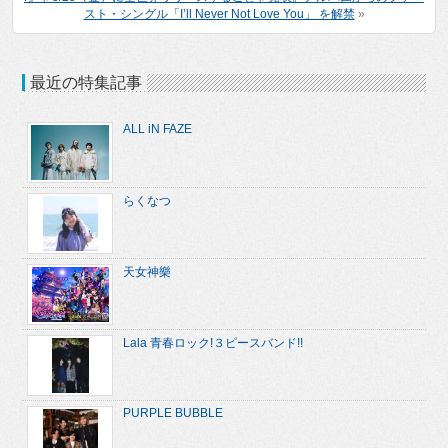
スト・シングル「I’ll Never Not Love You」 を解禁
»
最近の特集記事
ALL iN FAZE
らくなつ
天女神樂
Lala 青春ロック!３ピースバンド!!
PURPLE BUBBLE