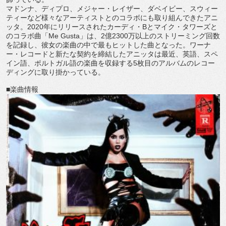
マドンナ、ディプロ、メジャー・レイザー、ダベイビー、
スウィー
ティーなど様々なアーティストとのコラボにも取り組んで
きたアニ
ッタ。
2020
年にリリースされたカーディ・
B
とマイク
・タワーズと
のコラボ曲「
Me Gusta
」は、
2
億
2300
万以上のストリーミング回数
を記録
し、彼女の楽曲の中で最もヒットした曲となった。ワーナ
ー・
レコードと新たな契約を締結したアニッタは最近、英語、
スペ
イン語、ポルトガル語の楽曲を収録する
5
枚目のアルバムのレ
コー
ディングに取り掛かっている。
■
楽曲情報