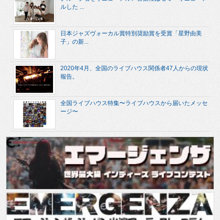
ルした ...
日本ジャズヴォーカル賞特別奨励賞を受賞「星野由美
子」の新...
2020年4月、全国のライブハウス関係者47人からの現状
報告。
全国ライブハウス特集〜ライブハウスから届いたメッセ
ージ〜