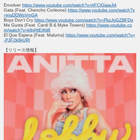
Envolver
https://www.youtube.
com/watch?v=hFCjGiawJi4
Gata (Feat. Chencho Corleone)
https://www.youtube.
com/watch?v
=jnqDDWsVmGA
Boys Don
’
t Cry
https://www.youtube.com/
watch?v=PkzJgGZBFDg
Me Gusta (Feat. Cardi B & Myke Towers)
https://www.youtube.
co
m/watch?v=kIbjHtE4fd8
El Que Espera (Feat. Maluma)
https://www.youtube.
com/watch?v=
-PJF2k0kURI
【リリース情報】