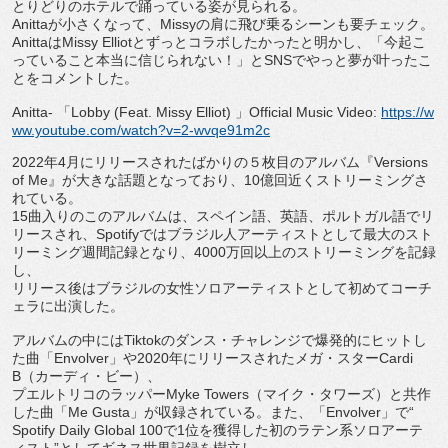
とりどりのホテルで踊っている姿が見ら
れる。
Anitta
が小さくなって、
Missy
の肩に飛び乗るシーンも
要チェック。
Anitta
は
Missy Elliot
とずっとコラボしたかったと明かし、「
今起こ
っていること本当に信じられない！」と
SNS
でやっと夢が
叶ったこ
とをコメントした。
Anitta-
「
Lobby (Feat. Missy Elliot)
」
Official Music Video:
https://w
ww.youtube.
com/watch?v=2-wvqe91m2c
2022
年
4
月にリリースされたばかりの５枚目のアルバム『
Ve
rsions
of Me
』が大きな話題となっており、
10
億回近くストリーミングさ
れている。
15
曲入りのこのアルバムは、スペイン語、英語、
ポルトガル語でリ
リースされ、
Spotify
ではブラジル人アー
ティストとして最大のスト
リーミング週間記録となり、
4000
万
回以上のストリーミングを記録
し、
リリース後はブラジルの女性ソロアーティストとして初めてコーチ
ェラに出演した。
アルバムの中には
Tiktok
のダンス・
チャレンジで爆発的にヒットし
た曲「
Envolver
」や
202
0
年にリリースされたメガ・スター
Cardi
B
（カーディ・ビー）、
プエルトリコのラッパー
Myke Towers
（マイク・タワーズ）と共作
した曲「
Me Gusta
」が収録されている。また、「
Envolver
」で“
Spotify Daily Global 100
で
1
位を獲得した初のラテン系ソロアーテ