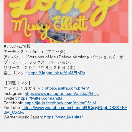
■アルバム情報
アーティスト：
Anitta
（アニッタ）
アルバム：『
Versions of Me (Deluxe Version)/
バージョンズ・オ
ブ・ミー（デラックス・
バージョン』
リリース：２０２２年８月２５日（木）
楽曲リンク：
https://Japan.lnk.to/
AnMELyPu
【関連リンク】
オフィシャルサイト：
https://anitta.com.
br/en/
Instagram:
https://www.
instagram.com/anitta/?hl=ja
Twitter:
https://twitter.com/
anitta
Facebook:
https://ja-jp.
facebook.com/AnittaOficial
YouTube:
https://www.youtube.
com/channel/
UCqjjyPUghDSSKFBA
BM_CXMw
Warner Music Japan:
https://wmg.jp/anitta/