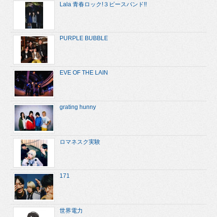
Lala 青春ロック!３ピースバンド!!
PURPLE BUBBLE
EVE OF THE LAIN
grating hunny
ロマネスク実験
171
世界電力