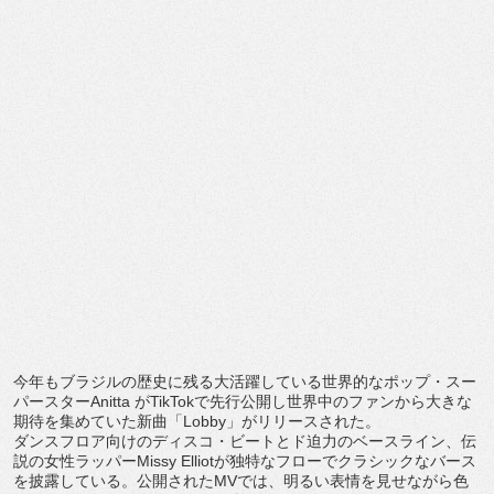
今年もブラジルの歴史に残る大活躍している世界的なポップ・
スー
パースター
Anitta
が
TikTok
で先行公開し世界中
のファンから大きな
期待を集めていた新曲「
Lobby
」
がリリースされた。
ダンスフロア向けのディスコ・ビートとド迫力のベースライン、
伝
説の女性ラッパー
Missy Elliot
が独特なフローでクラシックなバース
を披露している
。公開された
MV
では、
明るい表情を見せながら色