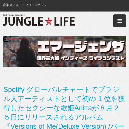
音楽メディア・フリーマガジン
Spotify グローバルチャートでブラジ
ル人アーティストとして初の 1 位を獲
得したセクシーな歌姫Anittaが８月２
５日にリリースされるアルバム
『Versions of Me(Deluxe Version) /バー