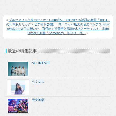
«
ブルックリン出身のデュオ・Cafunéが、TikTokでも話題の楽曲「Tek It」
の日本版リリック・ビデオを公開。
|
ヨーロッパ最大の音楽コンテストEur
ovisionで２位に輝いた、TikTokで超美声と話題のUKアーティスト、Sam
Ryderが新曲「Somebody」をリリース。
»
最近の特集記事
ALL iN FAZE
らくなつ
天女神樂