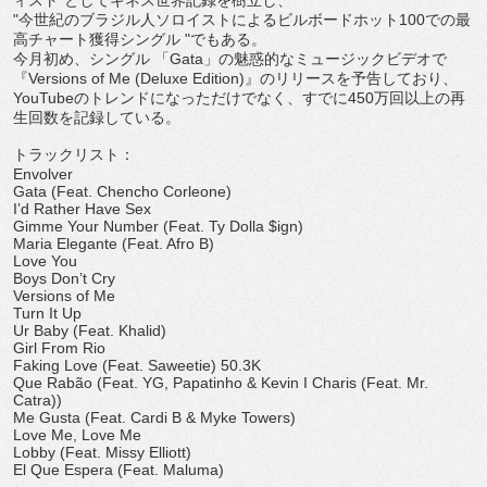
ィスト”
としてギネス世界記録を樹立し、
"
今世紀のブラジル人ソロイストによるビルボードホット
100
で
の最
高チャート獲得シングル
"
でもある。
今月初め、シングル 「
Gata
」の魅惑的なミュージックビデオで
『
Versions of Me (Deluxe Edition)
』のリリースを予告しており、
YouTube
の
トレンドになっただけでなく、すでに
450
万回以上の再
生回数を
記録している。
トラックリスト：
Envolver
Gata (Feat. Chencho Corleone)
I
’
d Rather Have Sex
Gimme Your Number (Feat. Ty Dolla $ign)
Maria Elegante (Feat. Afro B)
Love You
Boys Don
’
t Cry
Versions of Me
Turn It Up
Ur Baby (Feat. Khalid)
Girl From Rio
Faking Love (Feat. Saweetie) 50.3K
Que Rabão (Feat. YG, Papatinho & Kevin I Charis (Feat. Mr.
Catra))
Me Gusta (Feat. Cardi B & Myke Towers)
Love Me, Love Me
Lobby (Feat. Missy Elliott)
El Que Espera (Feat. Maluma)