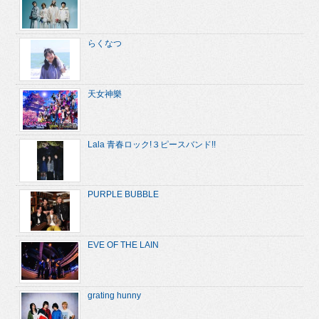
らくなつ
天女神樂
Lala 青春ロック!３ピースバンド!!
PURPLE BUBBLE
EVE OF THE LAIN
grating hunny