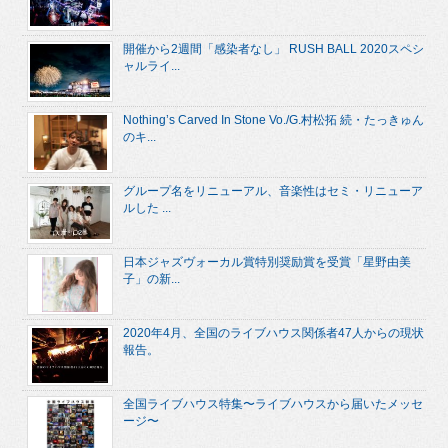
開催から2週間「感染者なし」 RUSH BALL 2020スペシ
ャルライ...
Nothing’s Carved In Stone Vo./G.村松拓 続・たっきゅん
のキ...
グループ名をリニューアル、音楽性はセミ・リニューア
ルした ...
日本ジャズヴォーカル賞特別奨励賞を受賞「星野由美
子」の新...
2020年4月、全国のライブハウス関係者47人からの現状
報告。
全国ライブハウス特集〜ライブハウスから届いたメッセ
ージ〜