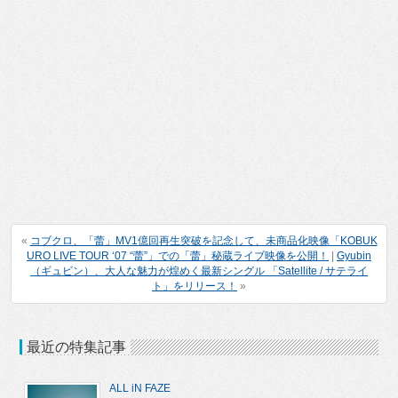
«
コブクロ、「蕾」MV1億回再生突破を記念して、未商品化映像「KOBUK
URO LIVE TOUR ‘07 “蕾”」での「蕾」秘蔵ライブ映像を公開！
|
Gyubin
（ギュビン）、大人な魅力が煌めく最新シングル 「Satellite / サテライ
ト」をリリース！
»
最近の特集記事
ALL iN FAZE