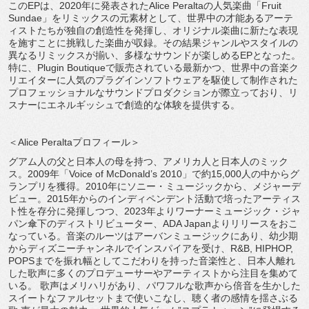
このEPは、2020年に発表されたAlice Peraltaの人気楽曲「Fruit
Sundae」をリミックスの元素材として、世界中の才能あるアーテ
ィストたちが独自の創造性を発揮し、オリジナル楽曲に新たな表現
を施すことに挑戦した楽曲が収録。その結果ジャンルやスタイルの
異なるリミックスが揃い、多様なサウンドが楽しめるEPとなった。
特に、Plugin Boutiqueで販売されている最新かつ、世界中の音楽ク
リエイターに人気のプラグインソフトウェアを駆使して制作された
プロフェッショナルなサウンドプロダクションが際立っており、リ
スナーにエネルギッシュで創造的な体験を提供する。
＜Alice Peraltaプロフィール＞
グアム人の父と日本人の母を持つ、アメリカ人と日本人のミック
ス。2009年「Voice of McDonald’s 2010」で約15,000人の中からグ
ランプリを獲得。2010年にソニー・ミュージックから、メジャーデ
ビュー。2015年からのインディペンデント活動で培ったアーティス
ト性を存分に発揮しつつ、2023年よりワーナーミュージック・ジャ
パン傘下のディストリビューター、ADA Japanよりリリースをおこ
なっている。音楽のルーツはアーバンミュージックにあり、幼少期
からディズニーチャンネルでインスパイアを受け、R&B, HIPHOP,
POPSまでを振れ幅としてこだわりを持った音楽性と、日本人離れ
した歌声に多くのプロデューサーやアーティストから注目を集めて
いる。 歌声はメリハリがあり、パワフルな歌声から倍音を生かした
スイートなファルセットまで使いこなし、聴く者の感情を揺さぶる