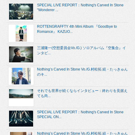
SPECIAL LIVE REPORT：Nothing's Carved In Stone
“Wonderer ...
ROTTENGRAFFTY 4th Mini Album 『Goodbye to
Romance』 KAZUO...
三浦隆一(空想委員会Vo./G.) ソロアルバム『空集合』イ
ンタビ...
Nothing’s Carved In Stone Vo./G.村松拓 続・たっきゅん
のキ...
それでも世界が続くならインタビュー：終わりを見据え
ても尚...
SPECIAL LIVE REPORT：Nothing's Carved In Stone
SPECIAL ON...
Nothing’s Carved In Stone Vo./G.村松拓 続・たっきゅん