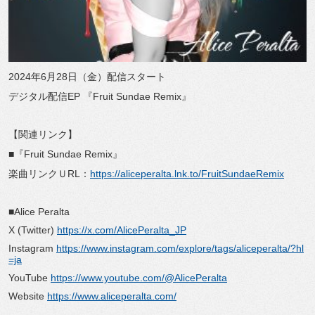
2024年6月28日（金）配信スタート
デジタル配信EP 『Fruit Sundae Remix』
【関連リンク】
■『Fruit Sundae Remix』
楽曲リンクＵRL：
https://aliceperalta.lnk.to/FruitSundaeRemix
■Alice Peralta
X (Twitter)
https://x.com/AlicePeralta_JP
Instagram
https://www.instagram.com/explore/tags/aliceperalta/?hl
=ja
YouTube
https://www.youtube.com/@AlicePeralta
Website
https://www.aliceperalta.com/