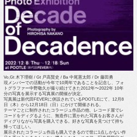
Vo,Gt 木下理樹 / Gt 戸高賢史 / Ba 中尾憲太郎 / Dr 藤田勇
現メンバーでの活動が今年で10周年であることを記念し、
フォ
トグラファー中野敬久が撮り続けてきた2012年〜
2022年 10年
分の写真を展示する写真展の開催が決定。
写真展は新代田FEVERに併設されているPOOTLEにて、
12月8
日（木）から12月18日（日）にかけて開催される。
テーマごとに制作されたコラージュ作品の他、
レコード屋でレ
コードをディグるように、
無造作に置かれた写真をお客さんが
ディグりながら写真を購入でき
る。好きな写真を見つけて持ち
帰ってほしい。
展示されたコラージュ作品も購入できるので世に1点しかない作