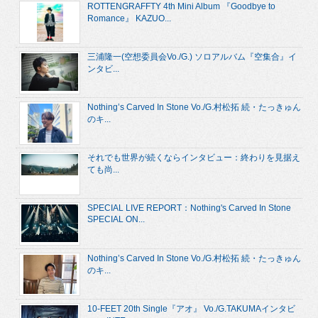
ROTTENGRAFFTY 4th Mini Album 『Goodbye to
Romance』 KAZUO...
三浦隆一(空想委員会Vo./G.) ソロアルバム『空集合』イ
ンタビ...
Nothing’s Carved In Stone Vo./G.村松拓 続・たっきゅん
のキ...
それでも世界が続くならインタビュー：終わりを見据え
ても尚...
SPECIAL LIVE REPORT：Nothing's Carved In Stone
SPECIAL ON...
Nothing’s Carved In Stone Vo./G.村松拓 続・たっきゅん
のキ...
10-FEET 20th Single『アオ』 Vo./G.TAKUMAインタビ