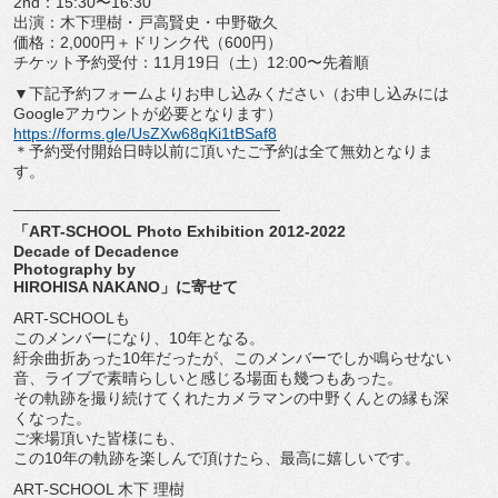
2nd：15:30〜16:30
出演：木下理樹・戸高賢史・中野敬久
価格：2,000円＋ドリンク代（600円）
チケット予約受付：11月19日（土）12:00〜先着順
▼下記予約フォームよりお申し込みください（
お申し込みには
Googleアカウントが必要となります）
https://forms.gle/
UsZXw68qKi1tBSaf8
＊予約受付開始日時以前に頂いたご予約は全て無効となりま
す。
______________________________
「ART-SCHOOL Photo Exhibition 2012-2022
Decade of Decadence
Photography by
HIROHISA NAKANO」に寄せて
ART-SCHOOLも
このメンバーになり、10年となる。
紆余曲折あった10年だったが、
このメンバーでしか鳴らせない
音、
ライブで素晴らしいと感じる場面も幾つもあった。
その軌跡を撮り続けてくれたカメラマンの中野くんとの縁も深
くな
った。
ご来場頂いた皆様にも、
この10年の軌跡を楽しんで頂けたら、最高に嬉しいです。
ART-SCHOOL 木下 理樹