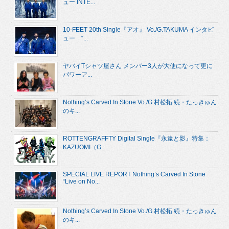
ュー INTE...
10-FEET 20th Single『アオ』 Vo./G.TAKUMA インタビ
ュー “...
ヤバイTシャツ屋さん メンバー3人が大使になって更に
パワーア...
Nothing’s Carved In Stone Vo./G.村松拓 続・たっきゅん
のキ...
ROTTENGRAFFTY Digital Single『永遠と影』特集：
KAZUOMI（G....
SPECIAL LIVE REPORT Nothing’s Carved In Stone
“Live on No...
Nothing’s Carved In Stone Vo./G.村松拓 続・たっきゅん
のキ...