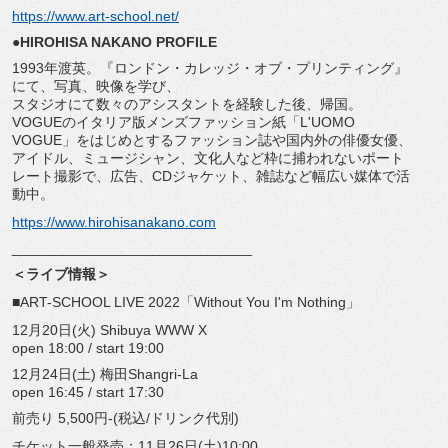
https://www.art-school.net/
●HIROHISA NAKANO PROFILE
1993年渡英。『ロンドン・カレッジ・オブ・プリンティング』
にて、写真、映像を学び、
スタジオにて数々のアシスタントを経験した後、帰国。
VOGUEのイタリア版メンズファッション紙「L'UOMO
VOGUE」をはじめとするファッション誌や国内外の俳優女優、
アイドル、ミュージシャン、
文化人など枠に捕われないポート
レート撮影で、広告、
CDジャケット、雑誌など幅広い媒体で活
動中。
https://www.hirohisanakano.com
______________________________
＜ライブ情報＞
■ART-SCHOOL LIVE 2022「Without You I'm Nothing」
12月20日(火) Shibuya WWW X
open 18:00 / start 19:00
12月24日(土) 梅田Shangri-La
open 16:45 / start 17:30
前売り 5,500円-(税込/ドリンク代別)
チケット一般発売：11月26日(土)10:00