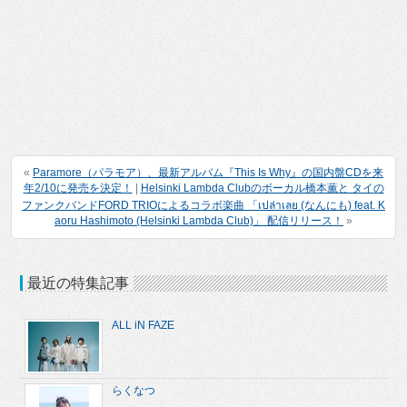
«
Paramore（パラモア）、最新アルバム『This Is Why』の国内盤CDを来
年2/10に発売を決定！
|
Helsinki Lambda Clubのボーカル橋本薫と タイの
ファンクバンドFORD TRIOによるコラボ楽曲 「เปล่าเลย (なんにも) feat. K
aoru Hashimoto (Helsinki Lambda Club)」 配信リリース！
»
最近の特集記事
ALL iN FAZE
らくなつ