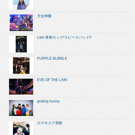
天女神樂
Lala 青春ロック!３ピースバンド!!
PURPLE BUBBLE
EVE OF THE LAIN
grating hunny
ロマネスク実験