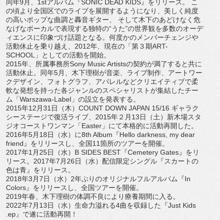
同年9月、1stアルバム『SONIC DEAD KIDS』をリリース。 こ
の頃より全国区でのライブを展開するようになり、
美しく純度
の高いポップな曲調と轟音ギター、 そして木下のあどけなく危
なげなボーカルで表現する独特の“
うた”の世界観を多数のオーデ
ィエンスに印象づけ話題となる。
何度かのメンバーチェンジや
活動休止を乗り越え、2012年、
現在の「第３期ART-
SCHOOL」としての活動を開始。
2015年、所属事務所Sony Music Artistsの契約が満了すると共に
活動休止。同年5月、
木下理樹が音楽、ライブ制作、アートワー
クデザイン、
フォトグラフ、
アパレルなどクリエイティブで柔
軟な発想を持った各ジャンルのス
ペシャリストが集結したチー
ム「Warszawa-Label」
の設立を発表する。
2015年12月31日（木）COUNT DOWN JAPAN 15/16 ギャラク
シーステージで復活ライブ、2015年２月13日（土）
新木場スタ
ジオコーストワンマン「Easter」
にて本格的に活動再開した。
2016年5月18日（水）に8th Album『Hello darkness, my dear
friend』をリリースし、全国11箇所のツアーを開催。
2017年1月25日（水）B SIDES BEST『Cemetery Gates』をリ
リース。2017年7月26日（水）
配信限定シングル『スカートの
色は青』をリリース。
2018年3月7日（水）2年ぶりのオリジナルフルアルバム『
In
Colors』をリリースし、全国ツアーを開催。
2019年春、木下理樹の体調不良により療養期間に入る。
2022年7月13日（水）生命力溢れる4曲を収録した『
Just Kids
.ep』で遂に活動再開！