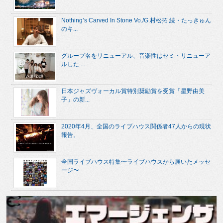
Nothing’s Carved In Stone Vo./G.村松拓 続・たっきゅん
のキ...
グループ名をリニューアル、音楽性はセミ・リニューア
ルした ...
日本ジャズヴォーカル賞特別奨励賞を受賞「星野由美
子」の新...
2020年4月、全国のライブハウス関係者47人からの現状
報告。
全国ライブハウス特集〜ライブハウスから届いたメッセ
ージ〜