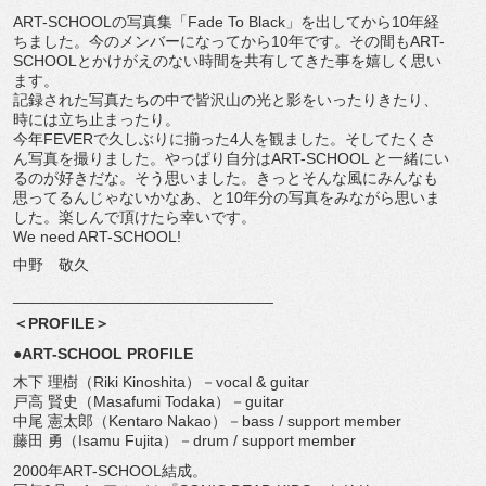
ART-SCHOOLの写真集「Fade To Black」を出してから10年経
ちました。
今のメンバーになってから10年です。その間もART-
SCHOOLとかけがえのない時間を共有してきた事を嬉しく思い
ます。
記録された写真たちの中で皆沢山の光と影をいったりきたり、
時には立ち止まったり。
今年FEVERで久しぶりに揃った4人を観ました。
そしてたくさ
ん写真を撮りました。やっぱり自分はART-
SCHOOL と一緒にい
るのが好きだな。そう思いました。
きっとそんな風にみんなも
思ってるんじゃないかなあ、
と10年分の写真をみながら思いま
した。
楽しんで頂けたら幸いです。
We need ART-SCHOOL!
中野 敬久
______________________________
＜PROFILE＞
●ART-SCHOOL PROFILE
木下 理樹（Riki Kinoshita）－vocal & guitar
戸高 賢史（Masafumi Todaka）－guitar
中尾 憲太郎（Kentaro Nakao）－bass / support member
藤田 勇（Isamu Fujita）－drum / support member
2000年ART-SCHOOL結成。