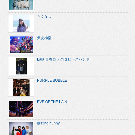
らくなつ
天女神樂
Lala 青春ロック!３ピースバンド!!
PURPLE BUBBLE
EVE OF THE LAIN
grating hunny