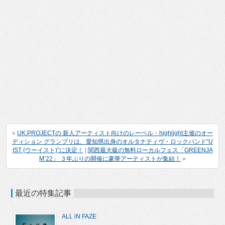
«
UK.PROJECTの 新人アーティスト向けのレーベル・highlight主催のオー
ディション グランプリは、愛知県出身のオルタナティヴ・ロックバンド“U
IST (ウーイスト)”に決定！
|
関西最大級の無料ローカルフェス「GREENJA
M’22」 ３年ぶりの開催に豪華アーティストが集結！
»
最近の特集記事
ALL iN FAZE