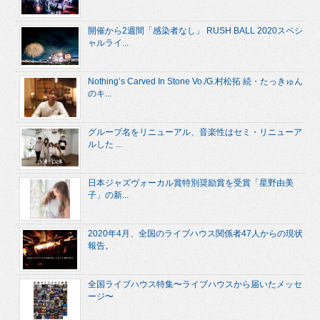
開催から2週間「感染者なし」 RUSH BALL 2020スペシ
ャルライ...
Nothing’s Carved In Stone Vo./G.村松拓 続・たっきゅん
のキ...
グループ名をリニューアル、音楽性はセミ・リニューア
ルした ...
日本ジャズヴォーカル賞特別奨励賞を受賞「星野由美
子」の新...
2020年4月、全国のライブハウス関係者47人からの現状
報告。
全国ライブハウス特集〜ライブハウスから届いたメッセ
ージ〜