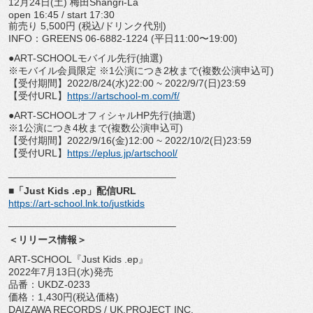
12月24日(土) 梅田Shangri-La
open 16:45 / start 17:30
前売り 5,500円 (税込/ドリンク代別)
INFO：GREENS 06-6882-1224 (平日11:00〜19:00)
●ART-SCHOOLモバイル先行(抽選)
※モバイル会員限定 ※1公演につき2枚まで(複数公演申込可)
【受付期間】2022/8/24(水)22:00 ~ 2022/9/7(日)23:59
【受付URL】
https://artschool-m.
com/f/
●ART-SCHOOLオフィシャルHP先行(抽選)
※1公演につき4枚まで(複数公演申込可)
【受付期間】2022/9/16(金)12:00 ~ 2022/10/2(日)23:59
【受付URL】
https://eplus.jp/
artschool/
______________________________
■「Just Kids .ep」配信URL
https://art-school.lnk.to/
justkids
______________________________
＜リリース情報＞
ART-SCHOOL『Just Kids .ep』
2022年7月13日(水)発売
品番：UKDZ-0233
価格：1,430円(税込価格)
DAIZAWA RECORDS / UK.PROJECT INC.