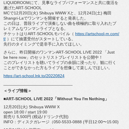
LIQUIDROOMにて、
見事なライブパフォーマンスと共に復活を
遂げたART-
SCHOOL
MCで12月20日(火) Shibuya WWW Xと、12月24日(土) 梅田
Shangri-Laでワンマンを開催すると発表した。
この日は、
普段ライブで演奏しない曲を積極的に取り入れたプ
レミアムなワン
マンライブとなる。
チケットはりART-SCHOOLモバイル（
https://
artschool-m.com/
f/
）
にて抽選受付がスタートしている。
先行のタイミングで是非手に入れてほしい。
さらに、昨日開催のワンマンART-SCHOOL LIVE 2022 「Just
be here now」のセットリストプレイリストを公開中！
このプレイリストを聴いてライブの余韻に浸ったり、
観に行く
ことができなかった方もライブを想像して楽しんでほしい
。
https://art-school.lnk.to/
20220824
______________________________
＜ライブ情報＞
■ART-SCHOOL LIVE 2022「Without You I'm Nothing」
12月20日(火) Shibuya WWW X
open 18:00 / start 19:00
前売り 5,500円 (税込/ドリンク代別)
INFO：ディスクガレージ（050-5533-0888 (平日12:00〜15:00)