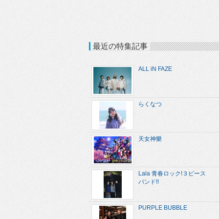
最近の特集記事
ALL iN FAZE
らくなつ
天女神樂
Lala 青春ロック!３ピース
バンド!!
PURPLE BUBBLE