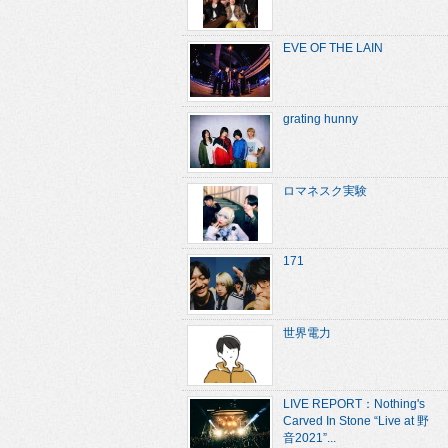
EVE OF THE LAIN
grating hunny
ロマネスク実験
171
世界電力
LIVE REPORT：Nothing's
Carved In Stone “Live at 野
音2021”...