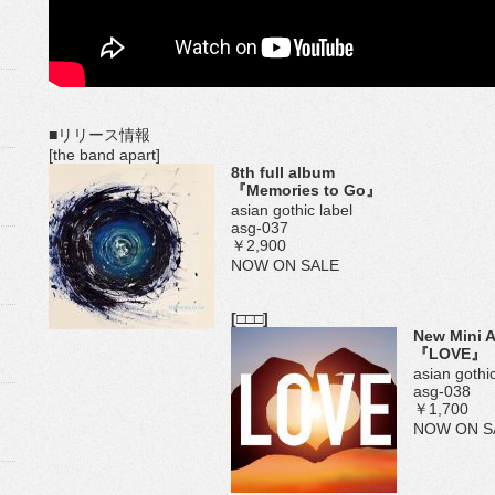
■リリース情報
[the band apart]
8th full album
『Memories to Go』
asian gothic label
asg-037
￥2,900
NOW ON SALE
[□□□]
New Mini 
『LOVE』
asian gothic
asg-038
￥1,700
NOW ON S