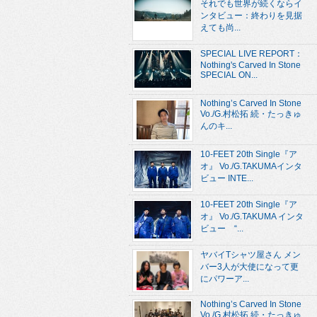
それでも世界が続くならイ
ンタビュー：終わりを見据
えても尚...
SPECIAL LIVE REPORT：
Nothing's Carved In Stone
SPECIAL ON...
Nothing’s Carved In Stone
Vo./G.村松拓 続・たっきゅ
んのキ...
10-FEET 20th Single『ア
オ』 Vo./G.TAKUMAインタ
ビュー INTE...
10-FEET 20th Single『ア
オ』 Vo./G.TAKUMA インタ
ビュー “...
ヤバイTシャツ屋さん メン
バー3人が大使になって更
にパワーア...
Nothing’s Carved In Stone
Vo./G.村松拓 続・たっきゅ