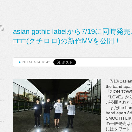
asian gothic labelから7/19に同時発売
□□□(クチロロ)の新作MVを公開！
2017/07/24 18:45
7/19にasia
the band a
「ZION TO
『LOVE』から
が公開された
またthe ban
band apart 8
SMOOTH L
の一般発売は8
にはタワーレ