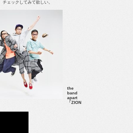
、チェックしてみて欲しい。
the
band
apart
「ZION