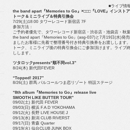
■ライブ情
the band apart『Memories to Go』×□□□『LOVE』インス
トーク＆ミニライブ＆特典引換会
7/29(土)18:00 タワーレコード新宿店 7F
参加方法：
ご予約者優先で、タワーレコード新宿店・渋谷店・池袋店・秋葉原
the band apart『Memories to Go』(asg-037)と7月19日
ましたお客様に先着で整理番号付き特典引換券をお渡しします
トーク、ミニライブ後の特典引換会にご参加頂けます。ライブ
しします。
ツタロックpresents“順不同vol.3”
8/24(木) 新代田FEVER
“Topped! 2017”
8/26(⼟) 群馬 パルコールつま恋リゾート 特設ステージ
“8th album『Memories to Go』release live
SMOOTH LIKE BUTTER TOUR”
09/02(土) 新代田 FEVER
09/03(日) 横浜 F.A.D YOKOHAMA
09/12(火) 長野 LIVE HOUSE J
09/13(水) 新潟 CLUB RIVERST
09/17(日) 青森 Quarter
09/19(火) 仙台CLUB JUNK BOX