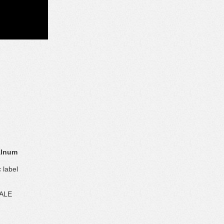
Alnum
 label
ALE