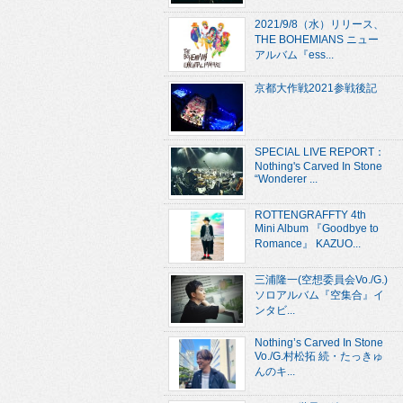
2021/9/8（水）リリース、
THE BOHEMIANS ニュー
アルバム『ess...
京都大作戦2021参戦後記
SPECIAL LIVE REPORT：
Nothing's Carved In Stone
“Wonderer ...
ROTTENGRAFFTY 4th
Mini Album 『Goodbye to
Romance』 KAZUO...
三浦隆一(空想委員会Vo./G.)
ソロアルバム『空集合』イ
ンタビ...
Nothing’s Carved In Stone
Vo./G.村松拓 続・たっきゅ
んのキ...