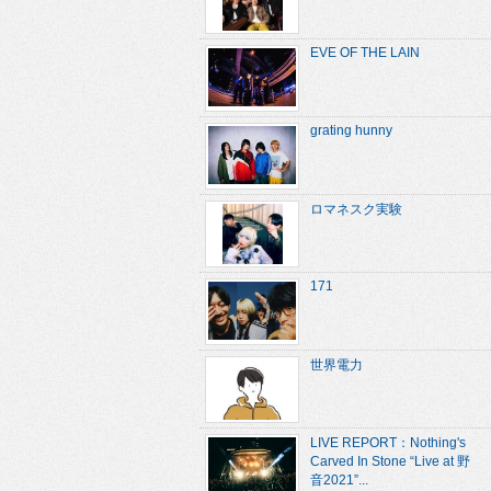
EVE OF THE LAIN
grating hunny
ロマネスク実験
171
世界電力
LIVE REPORT：Nothing's
Carved In Stone “Live at 野
音2021”...