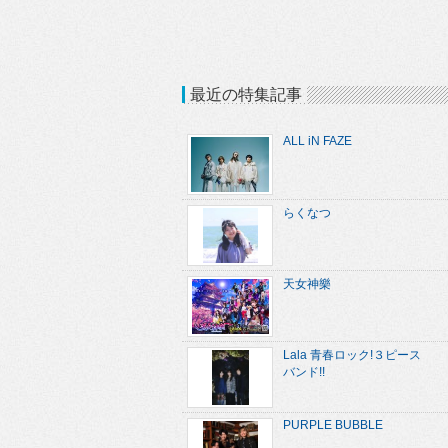
最近の特集記事
ALL iN FAZE
らくなつ
天女神樂
Lala 青春ロック!３ピース
バンド!!
PURPLE BUBBLE