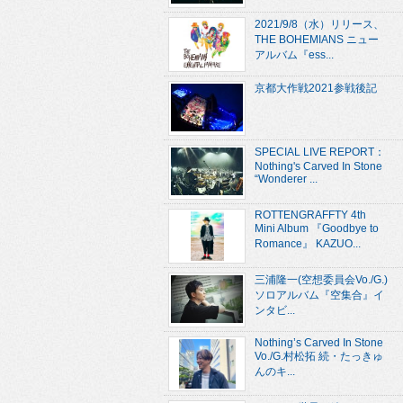
2021/9/8（水）リリース、
THE BOHEMIANS ニュー
アルバム『ess...
京都大作戦2021参戦後記
SPECIAL LIVE REPORT：
Nothing's Carved In Stone
“Wonderer ...
ROTTENGRAFFTY 4th
Mini Album 『Goodbye to
Romance』 KAZUO...
三浦隆一(空想委員会Vo./G.)
ソロアルバム『空集合』イ
ンタビ...
Nothing’s Carved In Stone
Vo./G.村松拓 続・たっきゅ
んのキ...