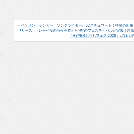
«
イケメン・シンガー・ソングライター、JCスチュワート！待望の新
リリース！
|
レーベルの垣根を超えた“夢”のフェスティバルが実現！超
「HYPERおうちフェス 2020」LINE L