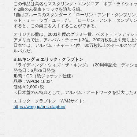
この作品は高名なマスタリング・エンジニア、ボブ・ラドウィ
た2曲の未発表トラックを追加収録。
1曲はブルースのスタンダード「ローリン・アンド・タンブリン」、
ット・ミー・ラヴ・ユー」だ。「ローリン・アンド・タンブリ
すると、この楽曲を入手することができる。
オリジナル盤は、2001年度のグラミー賞、ベスト・トラディ
アメリカでは、アルバム・チャート3位、200万枚以上を売り
日本では、アルバム・チャート4位、30万枚以上のセールスで
ルバムだ。
B.B.キング & エリック・クラプトン
『ライディング・ウィズ・ザ・キング』（20周年記念エディシ
発売日：6月26日発売
形態：CD（紙ジャケット仕様）
品番：WPCR-18334
価格￥2,600+税
＜日本盤のみ特典として、アルバム・アートワークを拡大した
エリック・クラプトン WMJサイト:
https://wmg.jp/eric-clapton/