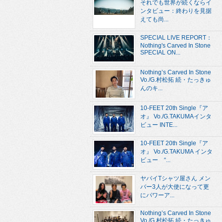
それでも世界が続くならイ
ンタビュー：終わりを見据
えても尚...
SPECIAL LIVE REPORT：
Nothing's Carved In Stone
SPECIAL ON...
Nothing’s Carved In Stone
Vo./G.村松拓 続・たっきゅ
んのキ...
10-FEET 20th Single『ア
オ』 Vo./G.TAKUMAインタ
ビュー INTE...
10-FEET 20th Single『ア
オ』 Vo./G.TAKUMA インタ
ビュー “...
ヤバイTシャツ屋さん メン
バー3人が大使になって更
にパワーア...
Nothing’s Carved In Stone
Vo./G.村松拓 続・たっきゅ