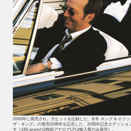
2000年に発売され、大ヒットを記録した、B.B. キング & エ
ザ・キング』の発売20周年を記念した、20周年記念エディション
す（180-gramの2枚組アナログLPは輸入盤のみ発売）。