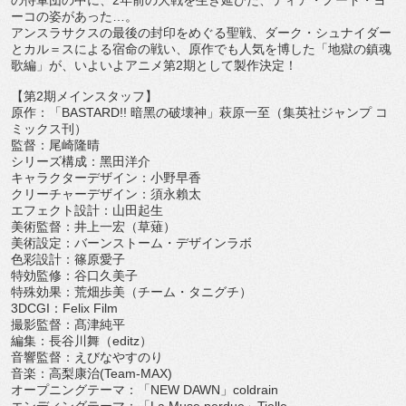
の侍軍団の中に、
2
年前の⼤戦を⽣き延びた、ティア・
ノート・ヨ
ーコの姿があった…。
アンスラサクスの最後の封印をめぐる聖戦、ダーク・
シュナイダー
とカル＝スによる宿命の戦い、原作でも⼈
気を博した「地獄の鎮魂
歌編」が、いよいよアニメ第
2
期として製
作決定！
【第
2
期メインスタッフ】
原作：「
BASTARD!!
暗⿊の破壊神」萩原⼀⾄（
集英社ジャンプ コ
ミックス刊）
監督：尾崎隆晴
シリーズ構成：⿊⽥洋介
キャラクターデザイン：⼩野早⾹
クリーチャーデザイン：須永賴太
エフェクト設計：⼭⽥起⽣
美術監督：井上⼀宏（草薙）
美術設定：バーンストーム・デザインラボ
⾊彩設計：篠原愛⼦
特効監修：⾕⼝久美⼦
特殊効果：荒畑歩美（チーム・タニグチ）
3DCGI
：
Felix Film
撮影監督：髙津純平
編集：⻑⾕川舞（
editz
）
⾳響監督：えびなやすのり
⾳楽：⾼梨康治
(Team-MAX)
オープニングテーマ：「
NEW DAWN
」
coldrain