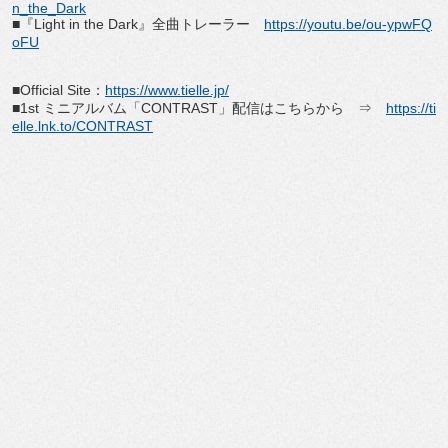
n_the_Dark
■『
Light in the Dark
』全曲トレーラー
https://youtu.be/ou-ypwFQ
oFU
■
Official Site
：
https://www.tielle.jp/
■
1st
ミニアルバム「
CONTRAST
」配信はこちらから ⇒
https://ti
elle.lnk.to/CONTRAST