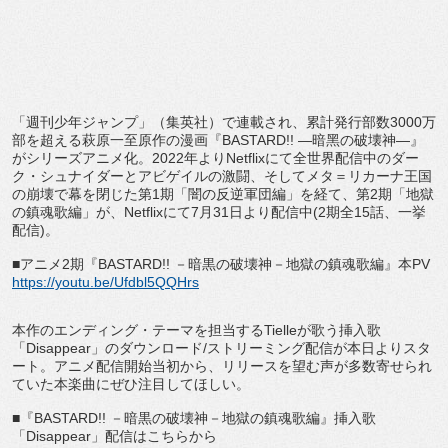
「週刊少年ジャンプ」（集英社）で連載され、累計発⾏部数
300
0
万
部を超える萩原⼀⾄原作の漫画『
BASTARD!!
―暗⿊
の破壊神―』
がシリーズアニメ化。
2022
年より
Netflix
にて全世界配信中のダー
ク・シュナイダーとアビゲイルの激闘、
そしてメタ＝リカーナ王国
の崩壊で幕を閉じた第
1
期「
闇の反逆軍団編」を経て、第
2
期「地獄
の鎮魂歌編」が、
Netf
lix
にて
7
⽉
31
⽇より配信中
(2
期全
15
話、⼀挙
配信
)
。
■アニメ
2
期『
BASTARD!!
－暗黒の破壊神－
地獄の鎮魂歌編』本
PV
https://youtu.be/Ufdbl5QQHrs
本作のエンディング・テーマを担当する
Tielle
が歌う挿入歌
「
Disappear
」のダウンロード
/
ストリーミング配信が本
日よりスタ
ート。アニメ配信開始当初から、
リリースを望む声が多数寄せられ
ていた本楽曲にぜひ注目してほし
い。
■『
BASTARD!!
－暗黒の破壊神－地獄の鎮魂歌編』
挿入歌
「
Disappear
」配信はこちらから