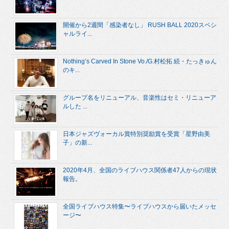
開催から2週間「感染者なし」 RUSH BALL 2020スペシ
ャルライ...
Nothing’s Carved In Stone Vo./G.村松拓 続・たっきゅん
のキ...
グループ名をリニューアル、音楽性はセミ・リニューア
ルした ...
日本ジャズヴォーカル賞特別奨励賞を受賞「星野由美
子」の新...
2020年4月、全国のライブハウス関係者47人からの現状
報告。
全国ライブハウス特集〜ライブハウスから届いたメッセ
ージ〜