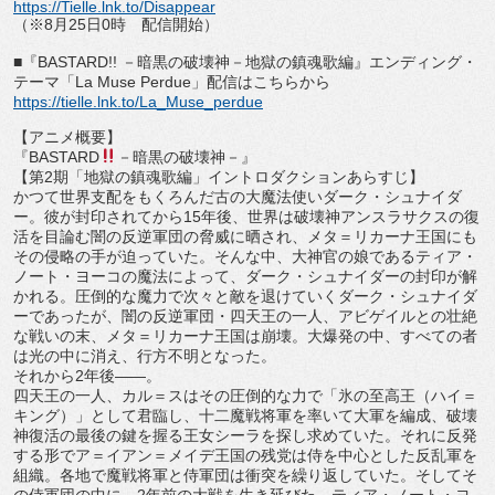
https://Tielle.lnk.to/
Disappear
（※
8
月
25
日
0
時 配信開始）
■『
BASTARD!!
－暗黒の破壊神－地獄の鎮魂歌編』
エンディング・
テーマ「
La Muse Perdue
」配信はこちらから
https://tielle.lnk.to/La_Muse_
perdue
【アニメ概要】
『
BASTARD
－暗黒の破壊神－』
【第
2
期「地獄の鎮魂歌編」イントロダクションあらすじ】
かつて世界⽀配をもくろんだ古の⼤魔法使いダーク・
シュナイダ
ー。彼が封印されてから
15
年後、
世界は破壊神アンスラサクスの復
活を⽬
論む闇の反逆軍団の脅威に晒され、メタ＝
リカーナ王国にも
その侵略の⼿が迫っていた。そんな中、⼤
神官の娘であるティア・
ノート・ヨーコの魔法によって、ダーク・
シュナイダーの封印が解
かれる。圧倒的な魔⼒
で次々と敵を退けていくダーク・シュナイダ
ーであったが、
闇の反逆軍団・四天王の⼀⼈、アビゲイルとの壮絶
な戦いの末、
メタ＝リカーナ王国は崩壊。⼤爆発の中、
すべての者
は光の中に消え、⾏⽅不明となった。
それから
2
年後――。
四天王の⼀⼈、カル＝スはその圧倒的な⼒で「氷の⾄⾼王（ハイ＝
キング）」として君臨し、⼗⼆魔戦将軍を率いて⼤軍を編成、
破壊
神復活の最後の鍵を握る王⼥シーラを探し求めていた。
それに反発
する形でア＝イアン＝メイデ王国の残党は侍を中⼼
とした反乱軍を
組織。
各地で魔戦将軍と侍軍団は衝突を繰り返していた。
そしてそ