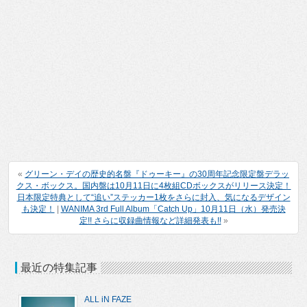
«
グリーン・デイの歴史的名盤『ドゥーキー』の30周年記念限定盤デラッ
クス・ボックス。国内盤は10月11日に4枚組CDボックスがリリース決定！
日本限定特典として“追い”ステッカー1枚をさらに封入、気になるデザイン
も決定！
|
WANIMA 3rd Full Album「Catch Up」10月11日（水）発売決
定!! さらに収録曲情報など詳細発表も!!
»
最近の特集記事
ALL iN FAZE