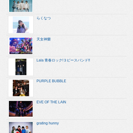
らくなつ
天女神樂
Lala 青春ロック!３ピースバンド!!
PURPLE BUBBLE
EVE OF THE LAIN
grating hunny