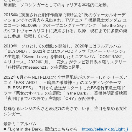
帰国後、ソロシンガーとしてのキャリアを本格的に始動。
2015
年に実施された劇伴作曲家 “澤野弘之” 氏のヴォーカルオーデ
ィションでその実力を見出され、
TV
アニメ
『 機動戦士ガンダム ユ
ニコーン
RE:0096
』のオープニングテーマソング 「
Into the Sky
」
のゲストヴォーカリストに抜擢される。以降、
現在までに多数の楽
曲に参加、歌唱している。
2019
年、ソロとしての活動を開始し、
2020
年にはフルアル
バム
「
BEYOND
」、
2021
年には
CX
／
FOD
ドラマ『
スイートリベンジ』
の主題歌「
Sweet Love
」を収録したミニアルバム「
CONTRAST
」
をリリース。
2022
年
1
月、「花火」
がテレビ朝日系木曜ミステリー
『科捜研の女
season21
』
の主題歌に起用。
2022
年
6
月から
NETFLIX
にて全世界配信がスタートした
シリーズア
ニメ『
BASTARD
！！－暗黒の破壊神－』
のエンディングテーマ
「
BLESSLESS
」、
7
月から放送がス
タートした
BS
松竹東急土曜ド
ラマ『悪女のすべて』の主題歌「
I
n the Dark
」、高橋伴明監督映画
『夜明けまでバス停で』主題歌「
C
RY
」が配信中。
類稀なるレンジの広さと表現力の高さで、いま、
注目を集める女性
シンガー。
最新ミニアルバム
■『
Light in the Dark
』配信はこちらから
https://tielle.lnk.to/Light_
i