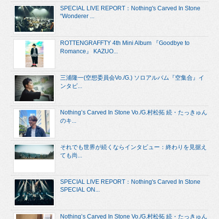
SPECIAL LIVE REPORT：Nothing's Carved In Stone
“Wonderer ...
ROTTENGRAFFTY 4th Mini Album 『Goodbye to
Romance』 KAZUO...
三浦隆一(空想委員会Vo./G.) ソロアルバム『空集合』イ
ンタビ...
Nothing’s Carved In Stone Vo./G.村松拓 続・たっきゅん
のキ...
それでも世界が続くならインタビュー：終わりを見据え
ても尚...
SPECIAL LIVE REPORT：Nothing's Carved In Stone
SPECIAL ON...
Nothing’s Carved In Stone Vo./G.村松拓 続・たっきゅん