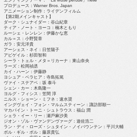
エンディングテーマ：「
La Muse perdue
」
Tielle
プロデュース：
Warner Bros. Japan
アニメーション制作：ライデンフィルム
【第
2
期メインキャスト】
ダーク・シュナイダー：⾕⼭紀章
ティア・ノート・ヨーコ：楠⽊ともり
ルーシェ・レンレン：伊藤かな恵
カル＝ス：⼩野賢章
ガラ：安元洋貴
アーシェス・ネイ：⽇笠陽⼦
アビゲイル：杉⽥智和
シーラ・トェル・メタ＝リカーナ：東⼭奈央
ラーズ：松岡禎丞
カイ・ハーン：伊藤静
ヨシュア・ベラヒア：寺島拓篤
ヴァイ・ステアベ：坂 泰⽃
シェン・カー：⽊島隆⼀
ヨルグ・フィシス：笠間 淳
ニルス・ショーン・ミフネ：速⽔奨
イングヴェイ・フォン・マルムスティーン：諏訪部順⼀
マカパイン・トーニ・シュトラウス：福⼭ 潤
シェラ・イー・リー：瀬⼾⿇沙美
ジオン・ゾル・ヴァンデンヴァーグ：遊佐浩⼆
ラン・ディ・ローズ・シュタイン・ノイバウンテン：平川⼤輔
ボル・ギル・ボル：藤原貴弘