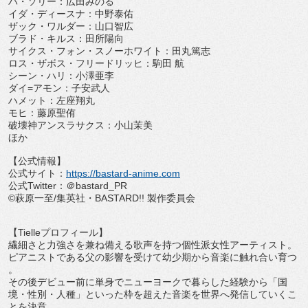
バ・ソリー：広⽥みのる
イダ・ディースナ：中野泰佑
ザック・ワルダー：⼭⼝智広
ブラド・キルス：⽥所陽向
サイクス・フォン・スノーホワイト：⽥丸篤志
ロス・ザボス・フリードリッヒ：駒⽥ 航
シーン・ハリ：⼩澤亜李
ダイ
=
アモン：⼦安武⼈
ハメット：左座翔丸
モヒ：藤原聖侑
破壊神アンスラサクス：⼩⼭茉美
ほか
【公式情報】
公式サイト：
https://bastard-anime.
com
公式
Twitter
：＠
bastard_PR
©
萩原⼀⾄
/
集英社・
BASTARD!!
製作委員会
【
Tielle
プロフィール】
繊細さと力強さを兼ね備える歌声を持つ個性派女性アーティスト。
ピアニストである父の影響を受けて幼少期から音楽に触れ合い育つ
。
その後デビュー前に単身でニューヨークで暮らした経験から「
国
境・性別・人種」
といった枠を超えた音楽を世界へ発信していくこ
とを決意。