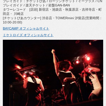
プレイガイド：チケットぴあ / ローソンチケット / イープラス / CN
プレイガイド / 楽天チケット / 岩盤GAN-BAN
タワーレコード [店頭] 新宿店・池袋店・秋葉原店・吉祥寺店・町
田店・ 川崎店
[チケットぴあカウンター] 渋谷店・TOWERmini 汐留店(営業時間：
10:00-20:00)
BAYCAMP オフィシャルサイト
ミケトロイズ オフィシャルサイト