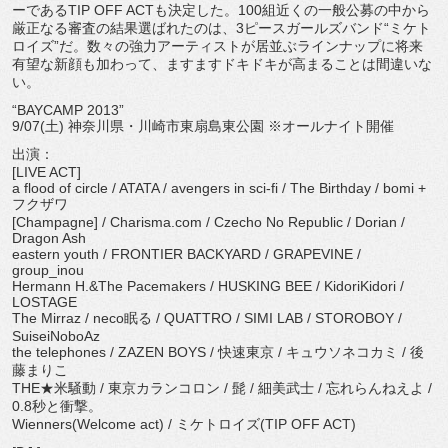
ーであるTIP OFF ACTも決定した。100組近くの一般公募の中から
厳正なる審査の結果選ばれたのは、3ピースガールズバンド“ミケト
ロイズ”だ。数々の強力アーティストが居並ぶラインナップに将来
有望な新顔も加わって、ますますドキドキが高まることは間違いな
い。
“BAYCAMP 2013”
9/07(土) 神奈川県・川崎市東扇島東公園 ※オールナイト開催
出演：
[LIVE ACT]
a flood of circle / ATATA / avengers in sci-fi / The Birthday / bomi +
フクザワ
[Champagne] / Charisma.com / Czecho No Republic / Dorian /
Dragon Ash
eastern youth / FRONTIER BACKYARD / GRAPEVINE /
group_inou
Hermann H.&The Pacemakers / HUSKING BEE / KidoriKidori /
LOSTAGE
The Mirraz / neco眠る / QUATTRO / SIMI LAB / STOROBOY /
SuiseiNoboAz
the telephones / ZAZEN BOYS / 快速東京 / キュウソネコカミ / 後
藤まりこ
THE★米騒動 / 東京カランコロン / 髭 / 細美武士 / 忘れらんねえよ /
0.8秒と衝撃。
Wienners(Welcome act) / ミケトロイズ(TIP OFF ACT)