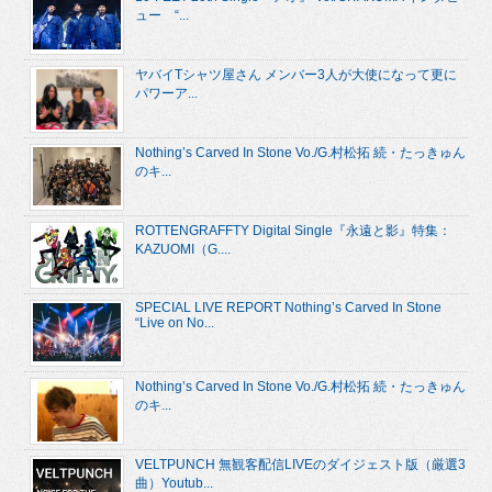
ュー “...
ヤバイTシャツ屋さん メンバー3人が大使になって更に
パワーア...
Nothing’s Carved In Stone Vo./G.村松拓 続・たっきゅん
のキ...
ROTTENGRAFFTY Digital Single『永遠と影』特集：
KAZUOMI（G....
SPECIAL LIVE REPORT Nothing’s Carved In Stone
“Live on No...
Nothing’s Carved In Stone Vo./G.村松拓 続・たっきゅん
のキ...
VELTPUNCH 無観客配信LIVEのダイジェスト版（厳選3
曲）Youtub...