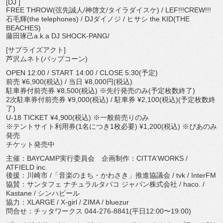
[DJ ]
FREE THROW(弦先誠人/神啓文/タイラダイスケ) / LEF!!!CREW!!!
石毛輝(the telephones) / DJダイノジ / ヒサシ the KID(THE
BEACHES)
藤田琢己a.k.a DJ SHOCK-PANG/
[サプライズアクト]
芦沢ムネト(パップコーン)
OPEN 12:00 / START 14:00 / CLOSE 5:30(予定)
前売 ¥6,900(税込) / 当日 ¥8,000円(税込)
駐車券付前売券 ¥8,500(税込) ※先行発売のみ(予定枚数終了)
2次駐車券付前売券 ¥9,000(税込) / 駐車券 ¥2,100(税込)(予定枚数終
了)
U-18 TICKET ¥4,900(税込) ※一般前売りのみ
※テントサイト利用券(1名につき1枚必要) ¥1,200(税込) ※ぴあのみ
発売
チケット発売中
主催：BAYCAMP実行委員会 企画制作：CITTA'WORKS /
ATFIELD inc.
後援：川崎市 /「音楽のまち・かわさき」推進協議会 / tvk / InterFM
協賛：サンタフェ ナチュラルタバコ ジャパン株式会社 / haco. /
Kastane / シンハビール
協力：XLARGE / X-girl / ZIMA / bluezur
問合せ：チッタワークス 044-276-8841(平日12:00〜19:00)