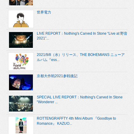
世界電力
LIVE REPORT：Nothing's Carved In Stone “Live at 野音
2021”...
2021/9/8（水）リリース、THE BOHEMIANS ニューア
ルバム『ess...
京都大作戦2021参戦後記
SPECIAL LIVE REPORT：Nothing's Carved In Stone
“Wonderer ...
ROTTENGRAFFTY 4th Mini Album 『Goodbye to
Romance』 KAZUO...