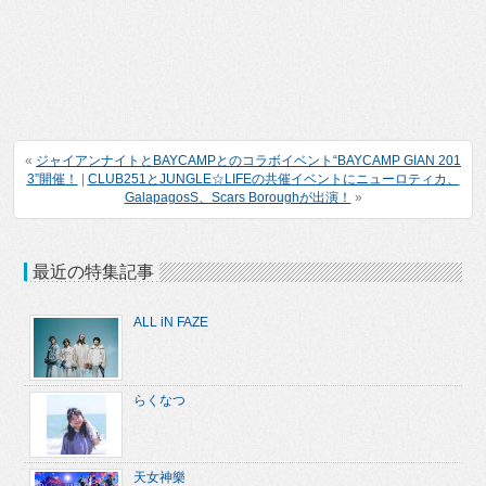
«
ジャイアンナイトとBAYCAMPとのコラボイベント“BAYCAMP GIAN 201
3”開催！
|
CLUB251とJUNGLE☆LIFEの共催イベントにニューロティカ、
GalapagosS、Scars Boroughが出演！
»
最近の特集記事
ALL iN FAZE
らくなつ
天女神樂