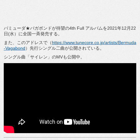
バミューダ★バガボンドが待望の4th Full アルバムを2021年12月22
日(水）に全国一斉発売する。
また、このアドレスで（
https://www.tunecore.co.jp/artists/Bermuda
-Vagabond
）先行シングル二曲が公開されている。
シングル曲「サイレン」のMVも公開中。