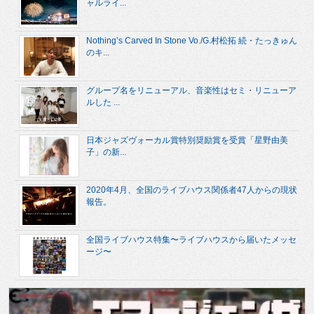
ャルライ...
Nothing’s Carved In Stone Vo./G.村松拓 続・たっきゅん
のキ...
グループ名をリニューアル、音楽性はセミ・リニューア
ルした ...
日本ジャズヴォーカル賞特別奨励賞を受賞「星野由美
子」の新...
2020年4月、全国のライブハウス関係者47人からの現状
報告。
全国ライブハウス特集〜ライブハウスから届いたメッセ
ージ〜