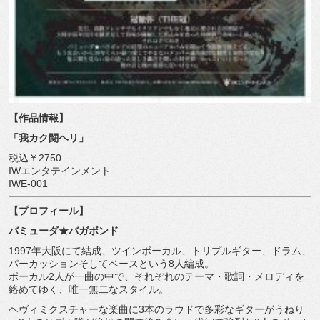
【作品情報】
「我カク闘ヘリ」
税込￥2750
IWエンタテインメント
IWE-001
【プロフィール】
バミューダ★バガボンド
1997年大阪にて結成、ツインボーカル、トリプルギター、
ドラム、
パーカッションそしてベースという8人編成。
ボーカル2人が一曲の中で、それぞれのテーマ・歌詞・
メロディを
絡めてゆく、唯一無二なスタイル。
ヘヴィミクスチャーな楽曲に3本のラウドで多彩なギターがうねり