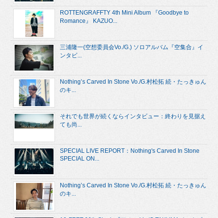
ROTTENGRAFFTY 4th Mini Album 『Goodbye to
Romance』 KAZUO...
三浦隆一(空想委員会Vo./G.) ソロアルバム『空集合』イ
ンタビ...
Nothing’s Carved In Stone Vo./G.村松拓 続・たっきゅん
のキ...
それでも世界が続くならインタビュー：終わりを見据え
ても尚...
SPECIAL LIVE REPORT：Nothing's Carved In Stone
SPECIAL ON...
Nothing’s Carved In Stone Vo./G.村松拓 続・たっきゅん
のキ...