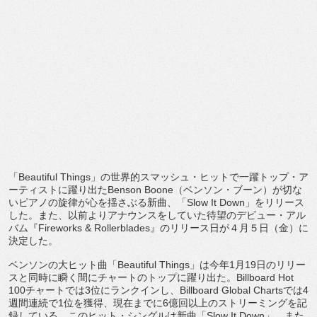
「Beautiful Things」の世界的スマッシュ・ヒットで一躍トップ・
ア
ーティストに躍り出たBenson Boone（ベンソン・ブーン）
が切な
いピアノの旋律が心を揺さぶる新曲、「Slow It Down」をリリース
した。また、
以前よりアナウンスをしていた待望のデビュー・アル
バム『
Fireworks & Rollerblades』のリリース日が４月５日（金）
に
決定した。
ベンソンの大ヒット曲「Beautiful Things」
は今年1月19日のリリー
スと同時に瞬く間にチャートのトップに
躍り出た。Billboard Hot
100チャートでは3位にランクインし、Billboard Global Chartsでは4
週間連続で1位を獲得、
現在までに6億回以上のストリーミングを記
録している。
このヒット・シングルは新曲「Slow It Down」、また