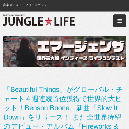
音楽メディア・フリーマガジン
「Beautiful Things」がグローバル・チ
ャート４週連続首位獲得で世界的大ヒ
ット！Benson Boone、新曲「Slow It
Down」をリリース！ また全世界待望
のデビュー・アルバム『Fireworks &