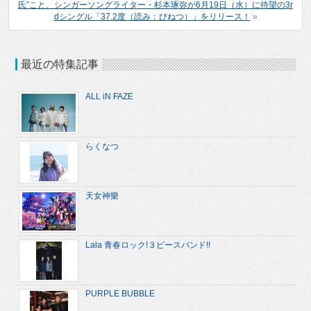
氏”こと、シンガーソングライター・杉本琢弥が6月19日（水）に待望の3r
dシングル「37.2度（読み：びねつ）」をリリース！
»
最近の特集記事
ALL iN FAZE
らくなつ
天女神樂
Lala 青春ロック!３ピースバンド!!
PURPLE BUBBLE