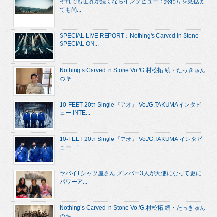
それでも世界が続くならインタビュー：終わりを見据え
ても尚...
SPECIAL LIVE REPORT：Nothing's Carved In Stone
SPECIAL ON...
Nothing’s Carved In Stone Vo./G.村松拓 続・たっきゅん
のキ...
10-FEET 20th Single『アオ』 Vo./G.TAKUMAインタビ
ュー INTE...
10-FEET 20th Single『アオ』 Vo./G.TAKUMA インタビ
ュー “...
ヤバイTシャツ屋さん メンバー3人が大使になって更に
パワーア...
Nothing’s Carved In Stone Vo./G.村松拓 続・たっきゅん
のキ...