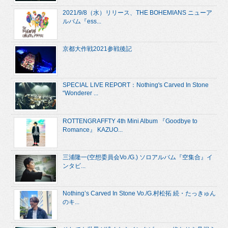
2021/9/8（水）リリース、THE BOHEMIANS ニューア
ルバム『ess...
京都大作戦2021参戦後記
SPECIAL LIVE REPORT：Nothing's Carved In Stone
“Wonderer ...
ROTTENGRAFFTY 4th Mini Album 『Goodbye to
Romance』 KAZUO...
三浦隆一(空想委員会Vo./G.) ソロアルバム『空集合』イ
ンタビ...
Nothing’s Carved In Stone Vo./G.村松拓 続・たっきゅん
のキ...