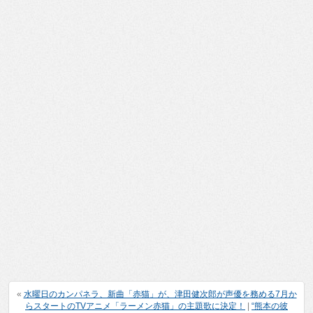
«
水曜日のカンパネラ、新曲「赤猫」が、津田健次郎が声優を務める7月か
らスタートのTVアニメ「ラーメン赤猫」の主題歌に決定！
|
“熊本の彼