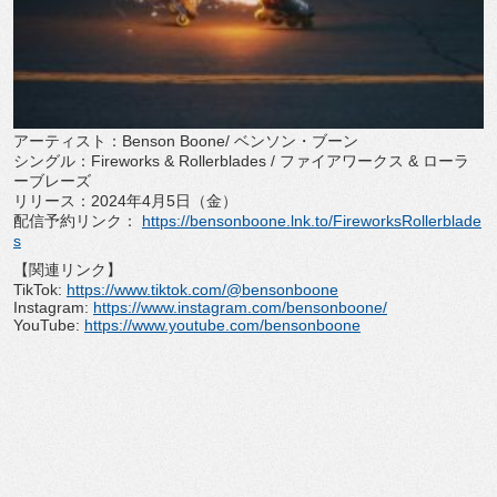
アーティスト：Benson Boone/ ベンソン・ブーン
シングル：Fireworks & Rollerblades / ファイアワークス & ローラ
ーブレーズ
リリース：2024年4月5日（金）
配信予約リンク：
https://bensonboone.lnk.to/
FireworksRollerblade
s
【関連リンク】
TikTok:
https://www.tiktok.com/@
bensonboone
Instagram:
https://www.instagram.com/
bensonboone/
YouTube:
https://www.youtube.com/
bensonboone