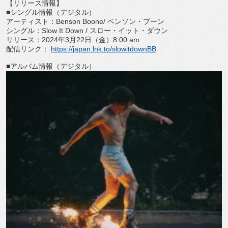
【リリース情報】
■シングル情報（デジタル）
アーティスト：Benson Boone/ ベンソン・ブーン
シングル：Slow It Down / スロー・イット・ダウン
リリース：2024年3月22日（金）8:00 am
配信リンク：
https://japan.lnk.to/
slowitdownBB
■アルバム情報（デジタル）