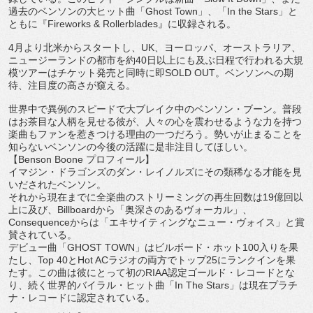
過去のベンソンの大ヒット曲「Ghost Town」、「In the Stars」と
ともに『Fireworks & Rollerblades』に収録される。
4月より北米からスタートし、UK、ヨーロッパ、
オーストラリア、
ニュージーランドの都市を約40日以上にも及ぶ日程で行われる大
規
模ツアーはチケット発売と同時に即SOLD OUT。ベンソンへの期
待、注目度の高さが窺える。
世界中で異例のスピードで大ブレイク中のベンソン・ブーン。
普段
はお茶目な人柄を見せる彼が、
人々の心を震わせるような力を持つ
楽曲もファンを惹きつける理由
の一つだろう。
勢いが止まることを
知らないベンソンの今後の活躍に是非注目して
ほしい。
【Benson Boone プロフィール】
イマジン・ドラゴンズのダン・
レイノルズにその類稀なる才能を見
いだされたベンソン。
それから現在までに全楽曲のストリーミングの再生回数は19億回
以
上に及び、Billboardから「奥深さのあるヴォーカル」
、
Consequenceからは「エキサイティングなニュー・
ヴォイス」と賞
賛されている。
デビュー曲「GHOST TOWN」はビルボード・ホット100入りを果
たし、Top 40とHot ACラジオの両方でトップ25にランクインを果
たす。
この曲は彼にとって初のRIAA認定ゴールド・レコードとな
り、
続く世界的バイラル・ヒット曲「In The Stars」は現在プラチ
ナ・レコードに認定されている。