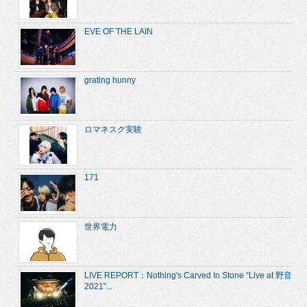
EVE OF THE LAIN
grating hunny
ロマネスク実験
171
世界電力
LIVE REPORT：Nothing's Carved In Stone “Live at 野音
2021”...