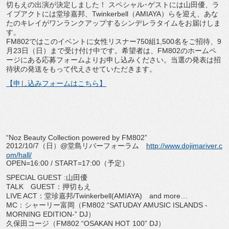
切もえの出演が決定しました！ スペシャル･ゲストには山田優、ラ
イブアクトには堂珍嘉邦、Twinkerbell（AMIAYA）らを迎え、あな
たのキレイがワンランクアップするシンデレラタイムをお届けしま
す。
FM802ではこのイベントに女性リスナー750組1,500名をご招待、9
月23日（日）まで受け付け中です。希望者は、FM802のホームペ
ージにある応募フォームよりお申し込みください。当選の発表は招
待状の発送をもって代えさせていただきます。
【申し込みフォームはこちら】
“Noz Beauty Collection powered by FM802”
2012/10/7（日）@堂島リバーフォーラム
http://www.dojimariver.c
om/hall/
OPEN=16:00 / START=17:00（予定）
SPECIAL GUEST :山田優
TALK GUEST：押切もえ
LIVE ACT：堂珍嘉邦/Twinkerbell(AMIAYA) and more…
MC：シャーリー富岡（FM802 “SATUDAY AMUSIC ISLANDS -
MORNING EDITION-” DJ）
久保田コージ（FM802 “OSAKAN HOT 100” DJ）