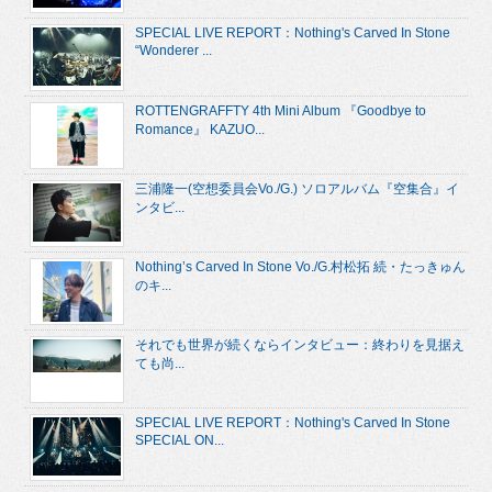
SPECIAL LIVE REPORT：Nothing's Carved In Stone
“Wonderer ...
ROTTENGRAFFTY 4th Mini Album 『Goodbye to
Romance』 KAZUO...
三浦隆一(空想委員会Vo./G.) ソロアルバム『空集合』イ
ンタビ...
Nothing’s Carved In Stone Vo./G.村松拓 続・たっきゅん
のキ...
それでも世界が続くならインタビュー：終わりを見据え
ても尚...
SPECIAL LIVE REPORT：Nothing's Carved In Stone
SPECIAL ON...