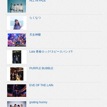
ALL iN FAZE
らくなつ
天女神樂
Lala 青春ロック!３ピースバンド!!
PURPLE BUBBLE
EVE OF THE LAIN
grating hunny