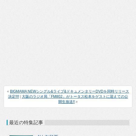
«
BIGMAMA NEWシングル&ライブ&ドキュメンタリーDVDを同時リリース
決定!!!!
|
大阪のラジオ局「FM802」がトータス松本をゲストに迎えての公
開生放送!!
»
最近の特集記事