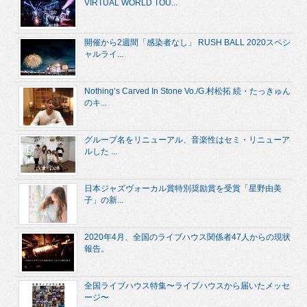
VIRTUAL WORLD TOU...
開催から2週間「感染者なし」 RUSH BALL 2020スペシ
ャルライ...
Nothing’s Carved In Stone Vo./G.村松拓 続・たっきゅん
のキ...
グループ名をリニューアル、音楽性はセミ・リニューア
ルした ...
日本ジャズヴォーカル賞特別奨励賞を受賞「星野由美
子」の新...
2020年4月、全国のライブハウス関係者47人からの現状
報告。
全国ライブハウス特集〜ライブハウスから届いたメッセ
ージ〜