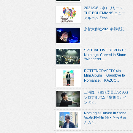
2021/9/8（水）リリース、
THE BOHEMIANS ニュー
アルバム『ess...
京都大作戦2021参戦後記
SPECIAL LIVE REPORT：
Nothing's Carved In Stone
“Wonderer ...
ROTTENGRAFFTY 4th
Mini Album 『Goodbye to
Romance』 KAZUO...
三浦隆一(空想委員会Vo./G.)
ソロアルバム『空集合』イ
ンタビ...
Nothing’s Carved In Stone
Vo./G.村松拓 続・たっきゅ
んのキ...