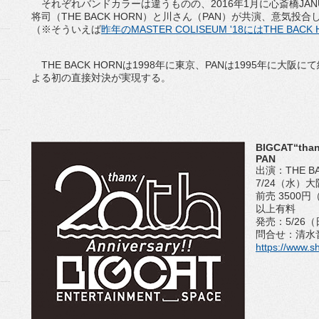
それぞれバンドカラーは違うものの、2016年1月に心斎橋JA
将司（THE BACK HORN）と川さん（PAN）が共演、意気
（※そういえば
昨年のMASTER COLISEUM '18にはTHE BAC
THE BACK HORNは1998年に東京、PANは1995年に大
よる初の直接対決が実現する。
BIGCAT“than
PAN
出演：THE BAC
7/24（水）大
前売 3500
以上有料
発売：5/26
問合せ：清水音泉 
https://www.s