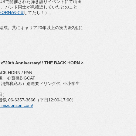
NUSで開催された弾き語りイベントにて山田
投合し、バンド同士が急接近していたとのこと
K HORNが出演
してたし！）。
阪にて結成。共にキャリア20年以上の実力派2組に
x”20th Anniversary!! THE BACK HORN ×
K HORN / PAN
阪・心斎橋BIGCAT
円（消費税込み）別途要ドリンク代 ※小学生
（日）
06-6357-3666（平日12:00-17:00）
himizuonsen.com/