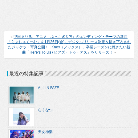
«
甲田まひる、アニメ「ぶっちぎり?!」のエンディング・テーマの新曲
「らぶじゅてーむ」を1月26日(金)にデジタルリリース決定＆描き下ろされ
たジャケット写真公開！
|
Knox（ノックス）、卒業シーズンに聴きたい新
曲「Here‘s To Us / ヒアズ・トゥ・アス」をリリース！
»
最近の特集記事
ALL iN FAZE
らくなつ
天女神樂