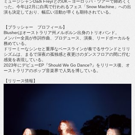
ミュージシャンDaði FreyrとのUK～ヨーロッパ・ツアーで締めくく
った。
今年は2月に白馬で行われるフェス「Snow Machine」への出
演も決定しており、
幅広い活動が早くも期待されている。
【ブラッシャー プロフィール】
Blusherはオーストラリア州メルボルン出身のトリオバンド
。
メンバー全員が作詞作曲、プロデュース、演奏、
リードボーカルを
務めている。
ドリーミーなシンセと重厚なベースラインが奏でるサウンドとリリ
シズムは、
まるで深夜の孤独感と夜更けのダンスフロアの間に佇む
感覚を表現
している。
2023年にデビューEP『Should We Go Dance?』をリリース後、
オ
ーストラリアのポップ音楽界で人気を博している。
【リリース情報】