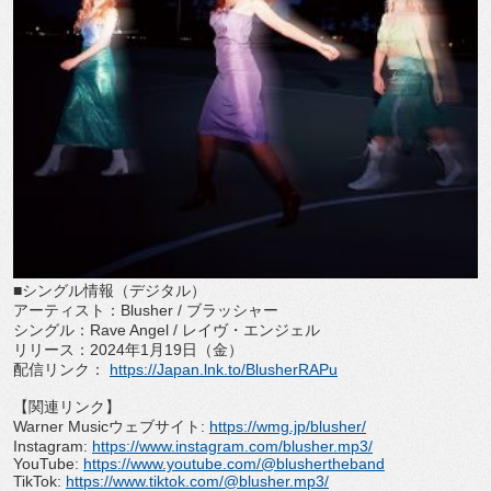
■シングル情報（デジタル）
アーティスト：Blusher / ブラッシャー
シングル：Rave Angel / レイヴ・エンジェル
リリース：2024年1月19日（金）
配信リンク：
https://Japan.lnk.to/
BlusherRAPu
【関連リンク】
Warner Musicウェブサイト:
https://wmg.jp/blusher/
Instagram:
https://www.instagram.com/
blusher.mp3/
YouTube:
https://www.youtube.com/@
blushertheband
TikTok:
https://www.tiktok.com/@
blusher.mp3/