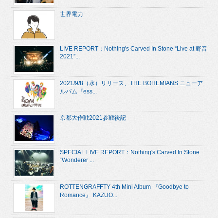
世界電力
LIVE REPORT：Nothing's Carved In Stone “Live at 野音
2021”...
2021/9/8（水）リリース、THE BOHEMIANS ニューア
ルバム『ess...
京都大作戦2021参戦後記
SPECIAL LIVE REPORT：Nothing's Carved In Stone
“Wonderer ...
ROTTENGRAFFTY 4th Mini Album 『Goodbye to
Romance』 KAZUO...