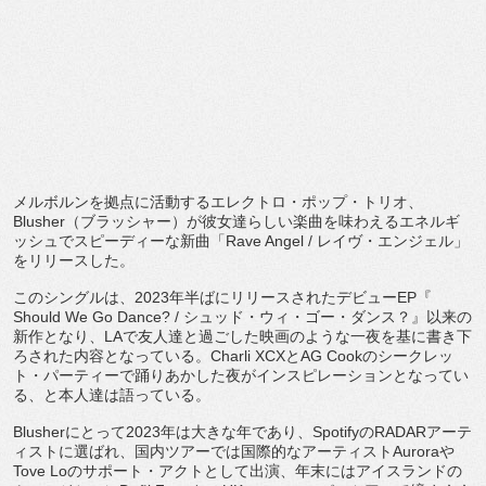
メルボルンを拠点に活動するエレクトロ・ポップ・トリオ、
Blusher（ブラッシャー）
が彼女達らしい楽曲を味わえるエネルギ
ッシュでスピーディーな新
曲「Rave Angel / レイヴ・エンジェル」
をリリースした。
このシングルは、2023年半ばにリリースされたデビューEP『
Should We Go Dance? / シュッド・ウィ・ゴー・ダンス？』以来の
新作となり、
LAで友人達と過ごした映画のような一夜を基に書き下
ろされた内
容となっている。Charli XCXとAG Cookのシークレッ
ト・
パーティーで踊りあかした夜がインスピレーションとなってい
る、
と本人達は語っている。
Blusherにとって2023年は大きな年であり、
SpotifyのRADARアーテ
ィストに選ばれ、
国内ツアーでは国際的なアーティストAuroraや
Tove Loのサポート・アクトとして出演、
年末にはアイスランドの