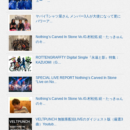
ュー “...
ヤバイTシャツ屋さん メンバー3人が大使になって更に
パワーア...
Nothing’s Carved In Stone Vo./G.村松拓 続・たっきゅん
のキ...
ROTTENGRAFFTY Digital Single『永遠と影』特集：
KAZUOMI（G....
SPECIAL LIVE REPORT Nothing’s Carved In Stone
“Live on No...
Nothing’s Carved In Stone Vo./G.村松拓 続・たっきゅん
のキ...
VELTPUNCH 無観客配信LIVEのダイジェスト版（厳選3
曲）Youtub...