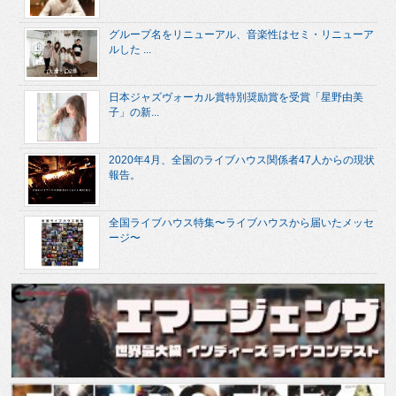
グループ名をリニューアル、音楽性はセミ・リニューア
ルした ...
日本ジャズヴォーカル賞特別奨励賞を受賞「星野由美
子」の新...
2020年4月、全国のライブハウス関係者47人からの現状
報告。
全国ライブハウス特集〜ライブハウスから届いたメッセ
ージ〜