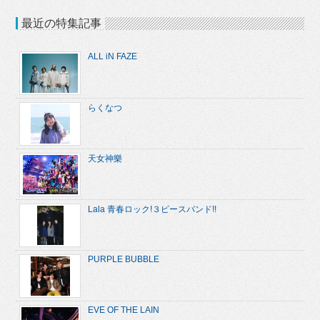
最近の特集記事
ALL iN FAZE
らくなつ
天女神樂
Lala 青春ロック!３ピースバンド!!
PURPLE BUBBLE
EVE OF THE LAIN