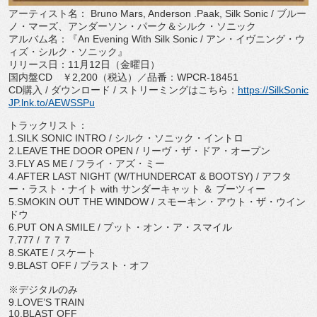
アーティスト名：
Bruno Mars, Anderson .Paak, Silk Sonic /
ブルー
ノ・マーズ、アンダーソン・パーク＆シルク・ソニック
アルバム名：『
An Evening With Silk Sonic /
アン・イヴニング・ウ
ィズ・シルク・ソニック』
リリース日：
11
月
12
日（金曜日）
国内盤
CD
￥
2,200
（税込）／品番：
WPCR-18451
CD
購入
/
ダウンロード
/
ストリーミングはこちら：
ht
tps://SilkSonic
JP.lnk.to/
AEWSSPu
トラックリスト：
1.SILK SONIC INTRO /
シルク・ソニック・イントロ
2.LEAVE THE DOOR OPEN /
リーヴ・ザ・ドア・オープン
3.FLY AS ME /
フライ・アズ・ミー
4.AFTER LAST NIGHT (W/THUNDERCAT & BOOTSY) /
アフタ
ー・ラスト・ナイト
with
サンダーキャット ＆ ブーツィー
5.SMOKIN OUT THE WINDOW /
スモーキン・アウト・ザ・ウイン
ドウ
6.PUT ON A SMILE /
プット・オン・ア・スマイル
7.777 /
７７７
8.SKATE /
スケート
9.BLAST OFF /
ブラスト・オフ
※デジタルのみ
9.LOVE’S TRAIN
10.BLAST OFF