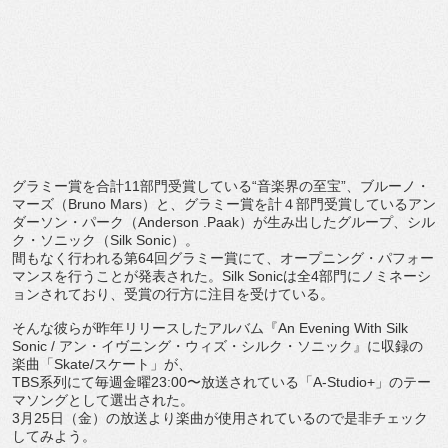
グラミー賞を合計
11
部門受賞している
“
音楽界の至宝
”
、
ブルーノ・
マーズ（
Bruno Mars
）と、グラミー賞を計４部門受賞しているアン
ダーソン・
パーク（
Anderson .Paak
）が生み出したグループ、シル
ク・ソニック（
Silk Sonic
）。
間もなく行われる第
64
回グラミー賞にて、オープニング・
パフォー
マンスを行うことが発表された。
Silk Sonic
は全
4
部門にノミネーシ
ョンされており、
受賞の行方に注目を受けている。
そんな彼らが昨年リリースしたアルバム『
An Evening With Silk
Sonic /
アン・イヴニング・ウィズ・シルク・ソニック』
に収録の
楽曲「
Skate/
スケート」が、
TBS
系列にて毎週金曜
23:00
〜放送されている「
A-
Studio+
」のテー
マソングとして選出された。
3
月
25
日（金）
の放送より楽曲が使用されているので是非チェック
してみよう。