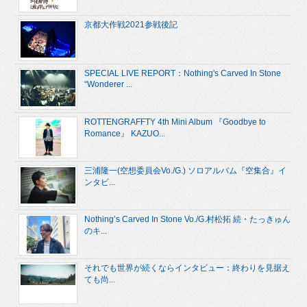
京都大作戦2021参戦後記
SPECIAL LIVE REPORT：Nothing's Carved In Stone
“Wonderer ...
ROTTENGRAFFTY 4th Mini Album 『Goodbye to
Romance』 KAZUO...
三浦隆一(空想委員会Vo./G.) ソロアルバム『空集合』イ
ンタビ...
Nothing’s Carved In Stone Vo./G.村松拓 続・たっきゅん
のキ...
それでも世界が続くならインタビュー：終わりを見据え
ても尚...