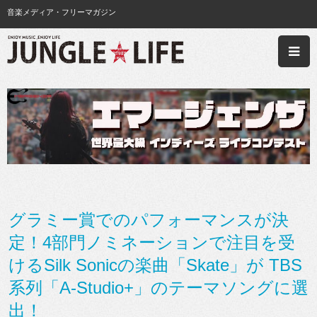
音楽メディア・フリーマガジン
グラミー賞でのパフォーマンスが決
定！4部門ノミネーションで注目を受
けるSilk Sonicの楽曲「Skate」が TBS
系列「A-Studio+」のテーマソングに選
出！