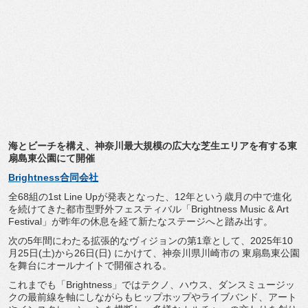
海とビーチを構え、
神奈川最大規模の広大な芝生エリアを有する東
扇島東公園にて開催
Brightness合同会社
全68組の1st Line Upが発表となった、
12年という歳月の中で進化
を続けてきた都市型野外フェスティバ
ル「Brightness Music & Art
Festival」
が昨年の休息を経て新たなステージへと踏み出す。
次の5年間にわたる拡張的なヴィジョンの第1章として、
2025年10
月25日(土)から26日(日) にかけて、神奈川県川崎市の 東扇島東公園
を舞台にオールナイトで開催される。
これまでも「Brightness」ではテクノ、ハウス、
ダンスミュージッ
クの最前線を軸にしながらもヒップホップやライ
ブバンド、アート