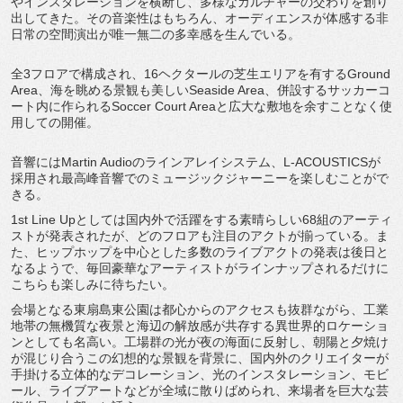
やインスタレーションを横断し、
多様なカルチャーの交わりを創り
出してきた。
その音楽性はもちろん、
オーディエンスが体感する非
日常の空間演出が唯一無二の多幸感を
生んでいる。
全3フロアで構成され、
16ヘクタールの芝生エリアを有するGround
Area、海を眺める景観も美しいSeaside Area、併設するサッカーコ
ート内に作られるSoccer Court Areaと広大な敷地を余すことなく使
用しての開催。
音響にはMartin Audioのラインアレイシステム、L-
ACOUSTICSが
採用され最高峰音響でのミュージックジャー
ニーを楽しむことがで
きる。
1st Line Upとしては国内外で活躍をする素晴らしい68組のアーティ
スト
が発表されたが、どのフロアも注目のアクトが揃っている。ま
た、
ヒップホップを中心とした多数のライブアクトの発表は後日と
なる
ようで、
毎回豪華なアーティストがラインナップされるだけに
こちらも楽し
みに待ちたい。
会場となる東扇島東公園は都心からのアクセスも抜群ながら、
工業
地帯の無機質な夜景と海辺の解放感が共存する異世界的ロケー
ショ
ンとしても名高い。工場群の光が夜の海面に反射し、
朝陽と夕焼け
が混じり合うこの幻想的な景観を背景に、
国内外のクリエイターが
手掛ける立体的なデコレーション、
光のインスタレーション、モビ
ール、
ライブアートなどが全域に散りばめられ、
来場者を巨大な芸