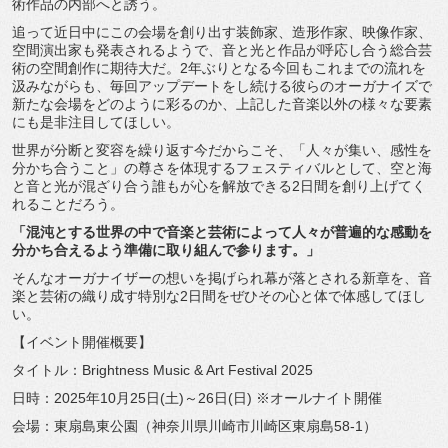
術作品の内部へと誘う。
追って近日中にこの会場を創り出す装飾家、造形作家、映像作家、
空間演出家も発表されるようで、
音と光と作品が呼応し合う総合芸
術の空間創作に期待大だ。
2年ぶりとなる今回もこれまでの流れを
汲みながらも、
毎回アップデートをし続ける彼らのオーガナイズで
新たな会場をど
のように彩るのか、
上記した音楽以外の様々な要素
にも是非注目してほしい。
世界が分断と変容を繰り返す今だからこそ、「人々が集い、
感性を
分かち合うこと」の尊さを体現するフェスティバルとして、
空と海
と音と光が混ざり合う誰もが心を解放できる2日間を創り上
げてく
れることだろう。
「
混沌とする世界の中で音楽と芸術によって人々が普遍的な感動を
分
かち合えるよう準備に取り組んで参ります。」
そんなオーガナイザーの想いを掲げられ幕が落とされる新章を、
音
楽と芸術の織り成す特別な2日間をぜひその心と体で体感してほ
し
い。
【イベント開催概要】
タイトル：Brightness Music & Art Festival 2025
日時：2025年10月25日(土)～26日(日) ※オールナイト開催
会場：東扇島東公園（神奈川県川崎市川崎区東扇島58-1）