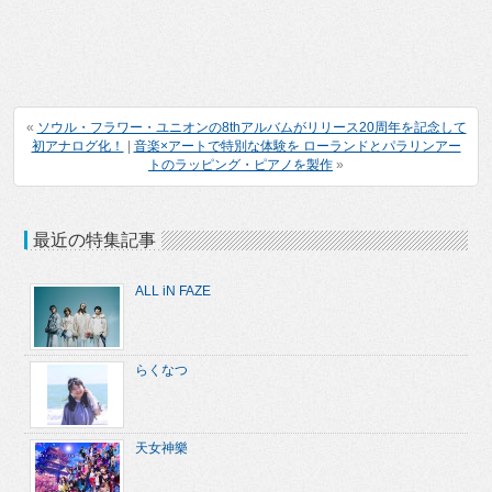
«
ソウル・フラワー・ユニオンの8thアルバムがリリース20周年を記念して
初アナログ化！
|
音楽×アートで特別な体験を ローランドとパラリンアー
トのラッピング・ピアノを製作
»
最近の特集記事
ALL iN FAZE
らくなつ
天女神樂