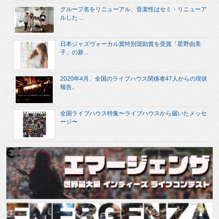
グループ名をリニューアル、音楽性はセミ・リニューア
ルした ...
日本ジャズヴォーカル賞特別奨励賞を受賞「星野由美
子」の新...
2020年4月、全国のライブハウス関係者47人からの現状
報告。
全国ライブハウス特集〜ライブハウスから届いたメッセ
ージ〜