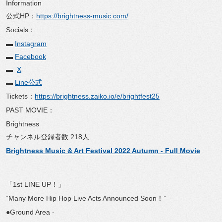
Information
公式HP：
https://brightness-
music.com/
Socials：
▬
Instagram
▬
Facebook
▬
X
▬
Line公式
Tickets：
https://brightness.
zaiko.io/e/brightfest25
PAST MOVIE：
Brightness
チャンネル登録者数 218人
Brightness Music & Art Festival 2022 Autumn - Full Movie
「1st LINE UP！」
“Many More Hip Hop Live Acts Announced Soon！”
●Ground Area -