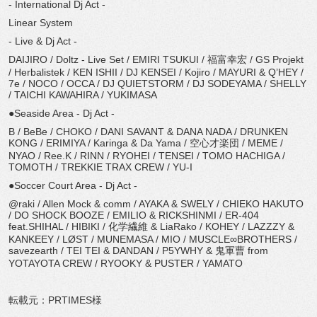
- International Dj Act -
Linear System
- Live & Dj Act -
DAIJIRO / Doltz - Live Set / EMIRI TSUKUI / 福富幸宏 / GS Projekt
/ Herbalistek / KEN ISHII / DJ KENSEI / Kojiro / MAYURI & Q’HEY /
7e / NOCO / OCCA / DJ QUIETSTORM / DJ SODEYAMA / SHELLY
/ TAICHI KAWAHIRA / YUKIMASA
●Seaside Area - Dj Act -
B / BeBe / CHOKO / DANI SAVANT & DANA NADA / DRUNKEN
KONG / ERIMIYA / Karinga & Da Yama / 空心才楽団 / MEME /
NYAO / Ree.K / RINN / RYOHEI / TENSEI / TOMO HACHIGA /
TOMOTH / TREKKIE TRAX CREW / YU-I
●Soccer Court Area - Dj Act -
@raki / Allen Mock & comm / AYAKA & SWELY / CHIEKO HAKUTO
/ DO SHOCK BOOZE / EMILIO & RICKSHINMI / ER-404
feat.SHIHAL / HIBIKI / 化学繊維 & LiaRako / KOHEY / LAZZZY &
KANKEEY / LØST / MUNEMASA / MIO / MUSCLE∞BROTHERS /
savezearth / TEI TEI & DANDAN / P5YWHY & 鬼軍曹 from
YOTAYOTA CREW / RYOOKY & PUSTER / YAMATO
転載元：PRTIMES様