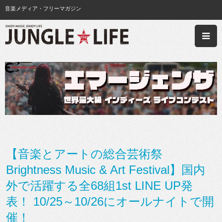
音楽メディア・フリーマガジン
【音楽とアートの総合芸術祭
Brightness Music & Art Festival】国内
外で活躍する全68組1st LINE UP発
表！ 10/25～10/26にオールナイトで開
催！